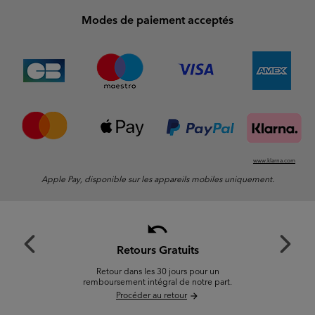
Modes de paiement acceptés
www.klarna.com
Apple Pay, disponible sur les appareils mobiles uniquement.
undo
Previous
Next
Slide
Slide
Retours Gratuits
Retour dans les 30 jours pour un
remboursement intégral de notre part.
Procéder au retour
arrow_forward