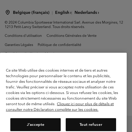
Belgique (français)
English ›
Nederlands ›
|
|
©
2024
Columbia Sportswear International Sarl. Avenue des Morgines, 12
1213 Petit-Lancy Switzerland. Tous droits réservés.
Conditions d'utilisation
Conditions Générales de Vente
Garanties Légales
Politique de confidentialité
Conditions d'utilisation - Membres
Conditions D'utilisation - Contenu généré par l'utilisateur
Impressum
Ce site Web utilise des cookies internes et de tiers et autres
Cookies
technologies pour personnaliser le contenu et les publicités,
fournir des fonctionnalités de réseaux sociaux et analyser notre
Service client: Lun - sam de 9h à 13h et de 14h à 18h
trafic. Veuillez préciser si vous acceptez notre utilisation de ces
(+)3278480783
cookies via les options ci-dessous. Si vous refusez les cookies, les
cookies strictement nécessaires au fonctionnement du site Web
seront tout de même utilisés.
Cliquez ici pour plus de détails et
consulter notre Déclaration complète sur les cookies.
J’accepte
Tout refuser