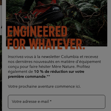
Carnet rando
Astuces et conseils d'experts sur les itinéraires et l'équipement :
tout ce que vous devez savoir pour mieux randonner, plus
longtemps et en toute sérénité.
Articles pour toutes les conditions
Explorez Maintenant
Hiking collection
Inscrivez-vous à la newsletter Columbia et recevez
nos dernières nouveautés en matière d’équipement
conçu pour faire hésiter Mère Nature. Profitez
également de
10 % de réduction sur votre
première commande
.**
Votre prochaine aventure commence ici.
Previous
Next
Slide
Slide
Votre adresse e-mail