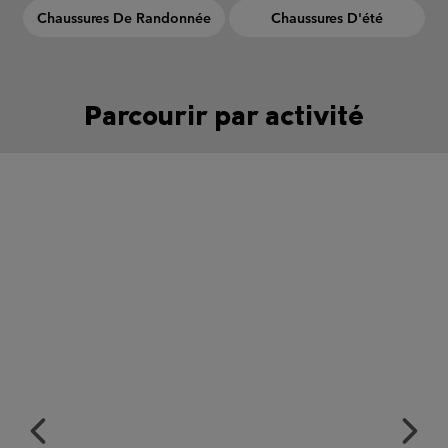
Chaussures De Randonnée
Chaussures D'été
Parcourir par activité
Urban Aventures collection
Previous
Next
Slide
Slide