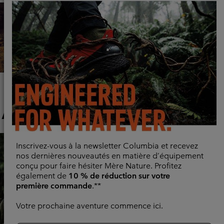
Carnet rando
Astuces et conseils d'experts sur les itinéraires et l'équipement :
tout ce que vous devez savoir pour mieux randonner, plus
longtemps et en toute sérénité.
Articles pour toutes les conditions
Explorez Maintenant
Hiking collection
Inscrivez-vous à la newsletter Columbia et recevez
nos dernières nouveautés en matière d’équipement
conçu pour faire hésiter Mère Nature. Profitez
également de
10 % de réduction sur votre
première commande
.**
Votre prochaine aventure commence ici.