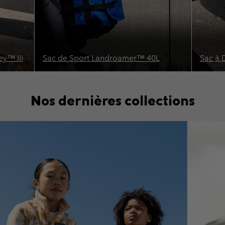
y™ III
Sac de Sport Landroamer™ 40L
Sac à 
Nos dernières collections