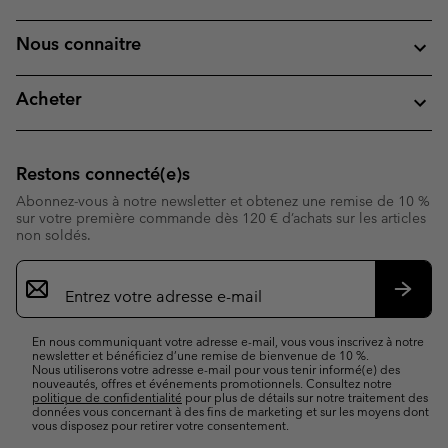
Nous connaitre
Acheter
Restons connecté(e)s
Abonnez-vous à notre newsletter et obtenez une remise de 10 %
sur votre première commande dès 120 € d’achats sur les articles
non soldés.
Inscription
par
e-
S’abo
mail
En nous communiquant votre adresse e-mail, vous vous inscrivez à notre
newsletter et bénéficiez d’une remise de bienvenue de 10 %.
Nous utiliserons votre adresse e-mail pour vous tenir informé(e) des
nouveautés, offres et événements promotionnels. Consultez notre
politique de confidentialité
pour plus de détails sur notre traitement des
données vous concernant à des fins de marketing et sur les moyens dont
vous disposez pour retirer votre consentement.