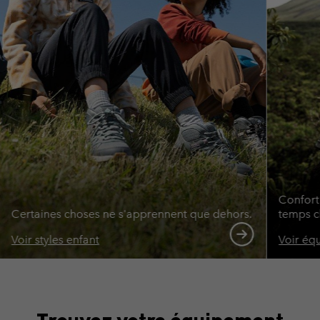
Confort
Certaines choses ne s'apprennent que dehors.
temps c
Voir styles enfant
Voir éq
Trouvez votre équipement