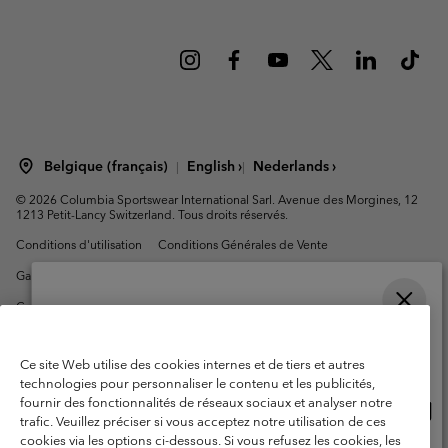
Belgique (français)
English ›
Nederlands ›
|
|
©
2026
Columbia Sportswear International Sarl. Avenue des Morgines, 12
1213 Petit-Lancy Switzerland. Tous droits réservés.
Conditions d'utilisation
Conditions Générales de Vente
Garanties Légales
Politique de confidentialité
Conditions d'utilisation - Membres
Veuillez choisir une langue
Conditions D'utilisation - Contenu généré par l'utilisateur
Impressum
Achats en ligne disponibles
Ce site Web utilise des cookies internes et de tiers et autres
Cookies
technologies pour personnaliser le contenu et les publicités,
fournir des fonctionnalités de réseaux sociaux et analyser notre
Acha
United States
Service client: Lun - sam de 9h à 13h et de 14h à 18h
trafic. Veuillez préciser si vous acceptez notre utilisation de ces
en
(+)3278480783
cookies via les options ci-dessous. Si vous refusez les cookies, les
ligne