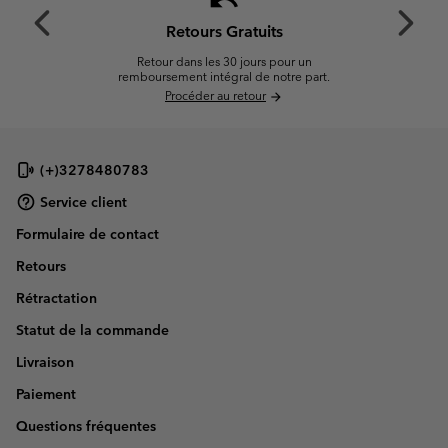
undo
Previous
Next
Slide
Slide
Retours Gratuits
Retour dans les 30 jours pour un
remboursement intégral de notre part.
Procéder au retour
arrow_forward
(+)3278480783
Service client
Formulaire de contact
Retours
Rétractation
Statut de la commande
Livraison
Paiement
Questions fréquentes