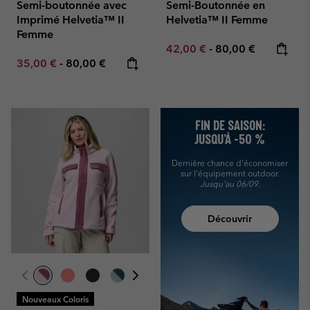
Semi-boutonnée avec
Semi-Boutonnée en
Imprimé Helvetia™ II
Helvetia™ II Femme
Femme
Minimum sale price:
Maximum price:
42,00 €
-
80,00 €
Minimum sale price:
Maximum price:
35,00 €
-
80,00 €
FIN DE SAISON:
JUSQU’À -50 %
Dernière chance d'économiser
sur l'équipement outdoor.
Jusqu'au 06/09.
Découvrir
Nouveaux Coloris