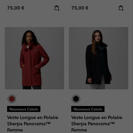
Regular price:
Regular price:
75,00 €
75,00 €
Nouveaux Coloris
Nouveaux Coloris
Veste Longue en Polaire
Veste Longue en Polaire
Sherpa Panorama™
Sherpa Panorama™
Femme
Femme