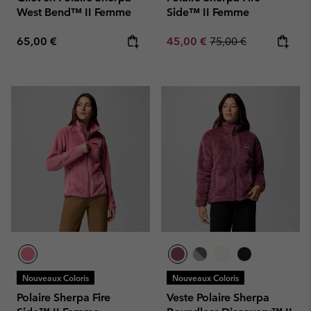
West Bend™ II Femme
Side™ II Femme
Regular price:
Sale price:
Regular price:
65,00 €
45,00 €
75,00 €
Nouveaux Coloris
Nouveaux Coloris
Polaire Sherpa Fire
Veste Polaire Sherpa