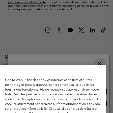
politique de confidentialité
pour plus de détails sur notre traitement des
données vous concernant à des fins de marketing et sur les moyens dont
vous disposez pour retirer votre consentement.
Belgique (français)
English ›
Nederlands ›
|
|
©
2026
Columbia Sportswear International Sarl. Avenue des Morgines, 12
1213 Petit-Lancy Switzerland. Tous droits réservés.
Veuillez choisir une langue
Conditions d'utilisation
Conditions Générales de Vente
Achats en ligne disponibles
Ce site Web utilise des cookies internes et de tiers et autres
Garanties Légales
Politique de confidentialité
technologies pour personnaliser le contenu et les publicités,
fournir des fonctionnalités de réseaux sociaux et analyser notre
Achat
United States
Conditions d'utilisation - Membres
trafic. Veuillez préciser si vous acceptez notre utilisation de ces
en
cookies via les options ci-dessous. Si vous refusez les cookies, les
Conditions D'utilisation - Contenu généré par l'utilisateur
Impressum
ligne
Achat
Belgium-English
cookies strictement nécessaires au fonctionnement du site Web
dispon
en
Cookies
seront tout de même utilisés.
Cliquez ici pour plus de détails et
ligne