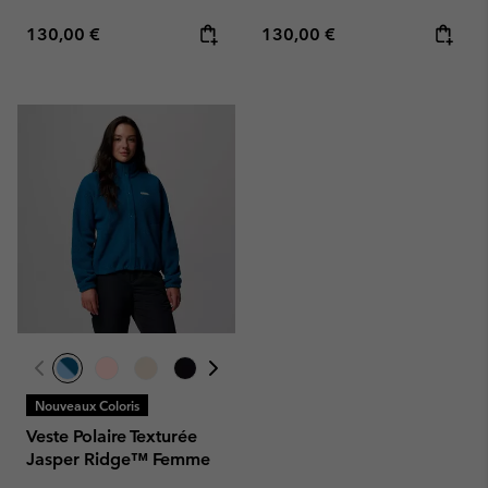
Regular price:
Regular price:
130,00 €
130,00 €
Nouveaux Coloris
Veste Polaire Texturée
Jasper Ridge™ Femme