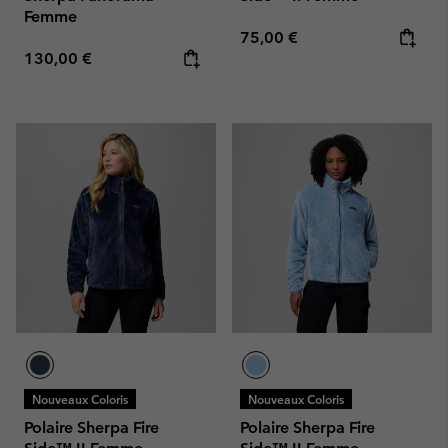
Femme
Regular price:
75,00 €
Regular price:
130,00 €
Nouveaux Coloris
Nouveaux Coloris
Polaire Sherpa Fire
Polaire Sherpa Fire