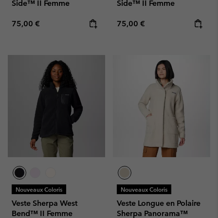
Side™ II Femme
Side™ II Femme
Regular price:
Regular price:
75,00 €
75,00 €
Nouveaux Coloris
Nouveaux Coloris
Veste Sherpa West
Veste Longue en Polaire
Bend™ II Femme
Sherpa Panorama™