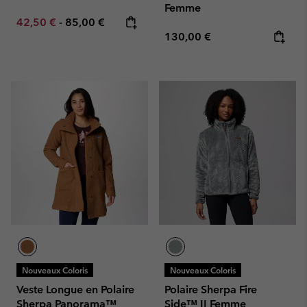
Femme
Minimum sale price:
Maximum price:
42,50 €
-
85,00 €
Regular price:
130,00 €
Nouveaux Coloris
Nouveaux Coloris
Veste Longue en Polaire
Polaire Sherpa Fire
Sherpa Panorama™
Side™ II Femme