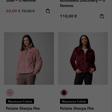
Side™ II Femme
Boundless Discovery™ II
Femme
Sale price:
Regular price:
60,00 €
75,00 €
Regular price:
110,00 €
Nouveaux Coloris
Nouveaux Coloris
Polaire Sherpa Fire
Polaire Sherpa Fire