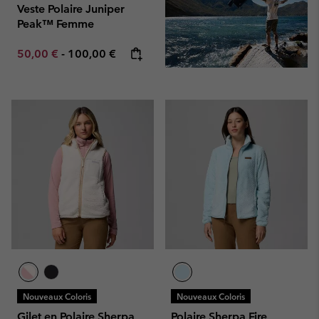
Veste Polaire Juniper
Peak™ Femme
Minimum sale price:
Maximum price:
50,00 €
-
100,00 €
Nouveaux Coloris
Nouveaux Coloris
Gilet en Polaire Sherpa
Polaire Sherpa Fire