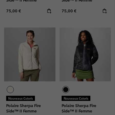
Side™ II Femme
Side™ II Femme
Regular price:
Regular price:
75,00 €
75,00 €
Nouveaux Coloris
Nouveaux Coloris
Polaire Sherpa Fire
Polaire Sherpa Fire
Side™ II Femme
Side™ II Femme