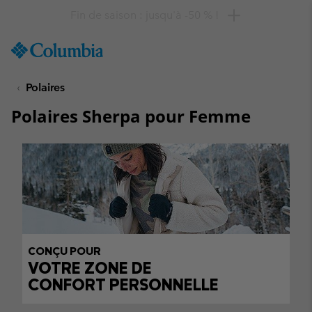
Remise de 10 % à saisir
SKIP
Columbia
TO
Sportswear
CONTENT
Polaires
SKIP
TO
Polaires Sherpa pour Femme
MAIN
NAV
SKIP
TO
SEARCH
CONÇU POUR
VOTRE ZONE DE
CONFORT PERSONNELLE