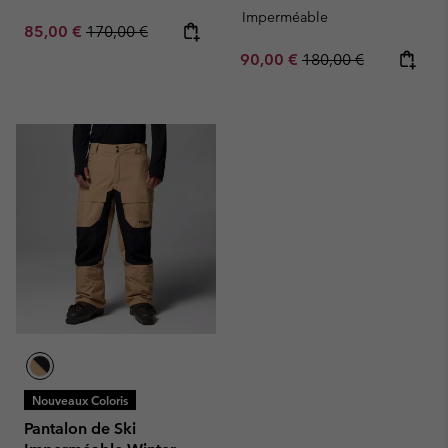
Imperméable
Sale price:
Regular price:
85,00 €
170,00 €
Sale price:
Regular price:
90,00 €
180,00 €
Nouveaux Coloris
Pantalon de Ski