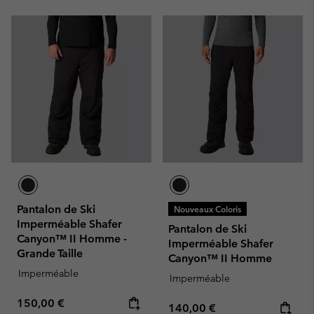
Pantalon de Ski
Nouveaux Coloris
Imperméable Shafer
Pantalon de Ski
Canyon™ II Homme -
Imperméable Shafer
Grande Taille
Canyon™ II Homme
Imperméable
Imperméable
Regular price:
150,00 €
Regular price:
140,00 €