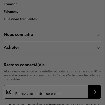
Livraison
Paiement
Questions fréquentes
Nous connaitre
Acheter
Restons connecté(e)s
Abonnez-vous à notre newsletter et obtenez une remise de 10 %
sur votre première commande dès 120 € d’achats sur les articles
non soldés.
Inscription
par
e-
S’abo
mail
En nous communiquant votre adresse e-mail, vous vous inscrivez à notre