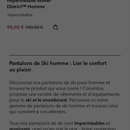
Imperméable Winter
District™ Homme
Imperméable
Sale price:
Regular price:
90,00 €
180,00 €
Pantalons de Ski homme : Lier le confort
au plaisir
Découvrez nos pantalons de ski pour homme et
trouvez le produit qui vous ravira ! Columbia
propose une variété de vêtements et d'équipements
pour le
ski et le snowboard
. Parcourez ici notre
gamme de pantalons de ski homme et trouvez celui
qui convient à vos attentes.
Tous nos pantalons de ski sont
imperméables
et
respirants
, quel qu'en soit le prix : Votre protection