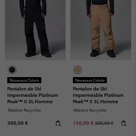
Nouveaux Coloris
Nouveaux Coloris
Pantalon de Ski
Pantalon de Ski
Imperméable Platinum
Imperméable Platinum
Peak™ II 3L Homme
Peak™ II 3L Homme
Matière Recyclée
Matière Recyclée
Regular price:
Sale price:
Regular price:
300,00 €
150,00 €
300,00 €