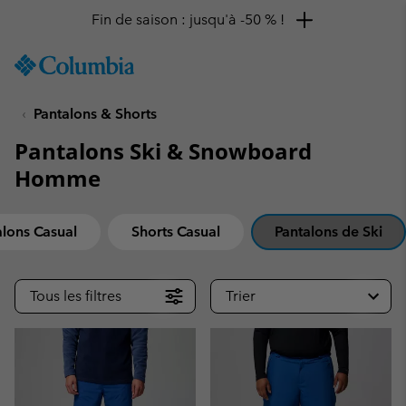
Remise de 10 % à saisir
SKIP
Columbia
TO
Sportswear
CONTENT
Pantalons & Shorts
SKIP
TO
Pantalons Ski & Snowboard
MAIN
NAV
Homme
SKIP
TO
alons Casual
Shorts Casual
Pantalons de Ski
SEARCH
Tous les filtres
Trier