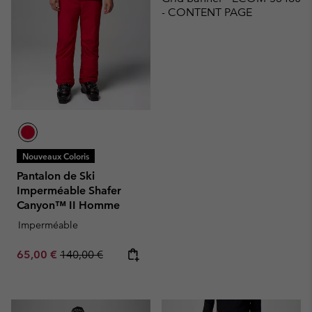
- CONTENT PAGE
Nouveaux Coloris
Pantalon de Ski
Imperméable Shafer
Canyon™ II Homme
Imperméable
Sale price:
Regular price:
65,00 €
140,00 €