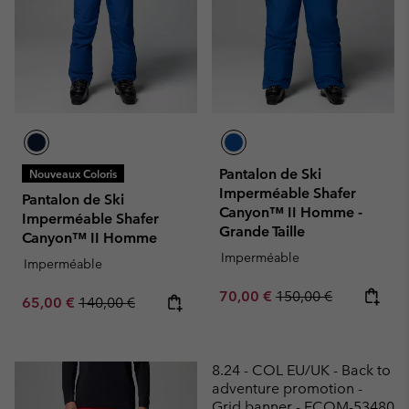
Pantalon de Ski
Nouveaux Coloris
Imperméable Shafer
Pantalon de Ski
Canyon™ II Homme -
Imperméable Shafer
Grande Taille
Canyon™ II Homme
Imperméable
Imperméable
Sale price:
Regular price:
70,00 €
150,00 €
Sale price:
Regular price:
65,00 €
140,00 €
8.24 - COL EU/UK - Back to
adventure promotion -
Grid banner - ECOM-53480