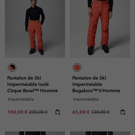
Pantalon de Ski
Pantalon de Ski
Imperméable Isolé
Imperméable
Cirque Bowl™ Homme
Bugaboo™ V Homme
Imperméable
Imperméable
Sale price:
Regular price:
Sale price:
Regular price:
100,00 €
200,00 €
65,00 €
130,00 €