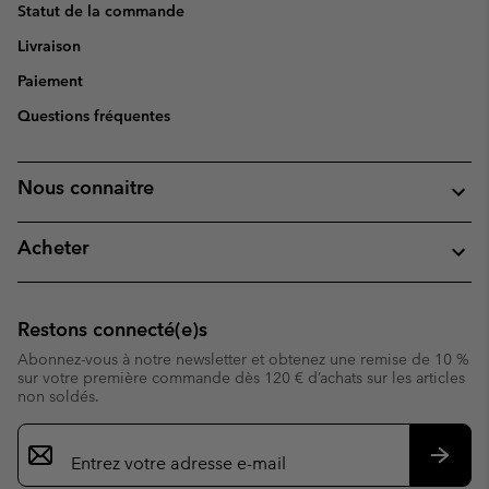
Statut de la commande
Livraison
Paiement
Questions fréquentes
Nous connaitre
Acheter
Restons connecté(e)s
Abonnez-vous à notre newsletter et obtenez une remise de 10 %
sur votre première commande dès 120 € d’achats sur les articles
non soldés.
Inscription
par
e-
S’abo