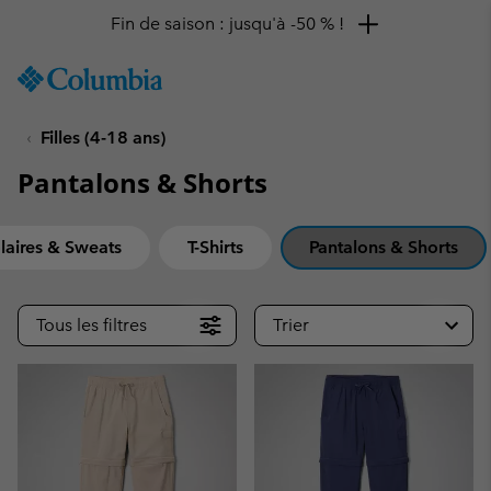
Remise de 10 % à saisir
SKIP
Columbia
TO
Sportswear
CONTENT
Filles (4-18 ans)
SKIP
TO
Pantalons & Shorts
MAIN
NAV
SKIP
laires & Sweats
T-Shirts
Pantalons & Shorts
TO
SEARCH
Tous les filtres
Trier