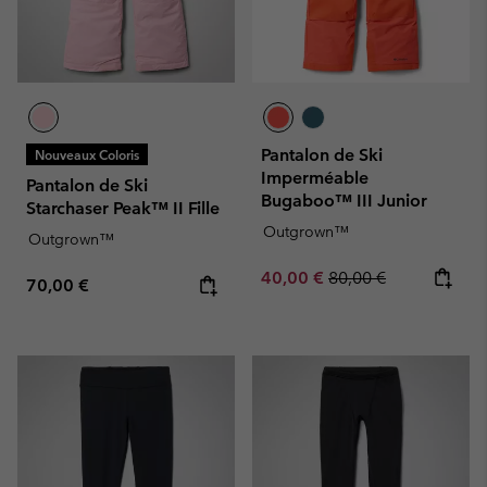
Pantalon de Ski
Nouveaux Coloris
Imperméable
Pantalon de Ski
Bugaboo™ III Junior
Starchaser Peak™ II Fille
Outgrown™
Outgrown™
Sale price:
Regular price:
40,00 €
80,00 €
Regular price:
70,00 €