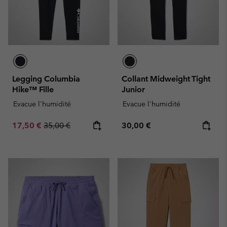
Legging Columbia
Collant Midweight Tight
Hike™ Fille
Junior
Evacue l'humidité
Evacue l'humidité
Sale price:
Regular price:
Regular price:
17,50 €
35,00 €
30,00 €