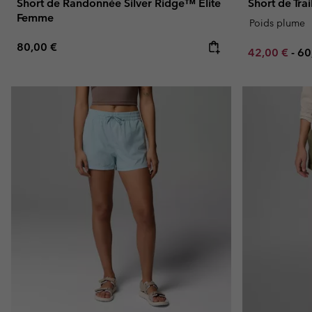
Short de Randonnée Silver Ridge™ Elite
Short de Tra
Femme
Poids plume
Regular price:
80,00 €
Minimum sal
Ma
42,00 €
-
60