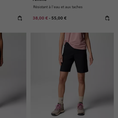
Résistant à l'eau et aux taches
e:
ice:
Minimum sale price:
Maximum price:
38,00 €
-
55,00 €