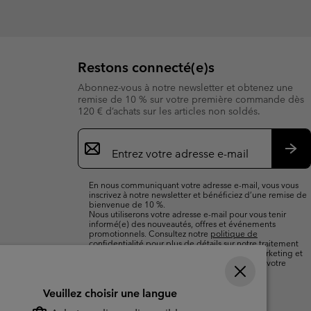
Restons connecté(e)s
Abonnez-vous à notre newsletter et obtenez une
remise de 10 % sur votre première commande dès
120 € d’achats sur les articles non soldés.
Inscription
par
e-
S’a
mail
En nous communiquant votre adresse e-mail, vous vous
inscrivez à notre newsletter et bénéficiez d’une remise de
bienvenue de 10 %.
Nous utiliserons votre adresse e-mail pour vous tenir
informé(e) des nouveautés, offres et événements
promotionnels. Consultez notre
politique de
confidentialité
pour plus de détails sur notre traitement
des données vous concernant à des fins de marketing et
sur les moyens dont vous disposez pour retirer votre
consentement.
Veuillez choisir une langue