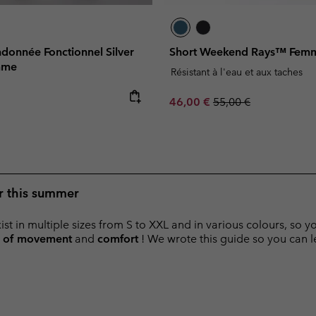
donnée Fonctionnel Silver
Short Weekend Rays™ Fem
mme
Résistant à l'eau et aux taches
e:
Sale price:
Regular price:
46,00 €
55,00 €
or this summer
t in multiple sizes from S to XXL and in various colours, so y
 of movement
and
comfort
! We wrote this guide so you can l