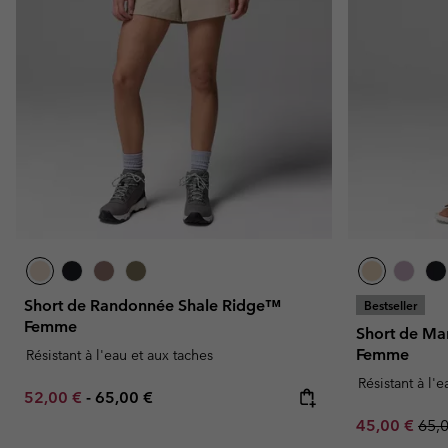
Omni-MAX™
Amaze™
Polaires
Polaires
Omni-MAX™
Polaires Techniques
Polaires Techniques
Polaires Sherpa
Polaires Sherpa
Polaires Casual
Polaires Casual
Polaires sans manche
Polaires sans manche
Short de Randonnée Shale Ridge™
Bestseller
Femme
Short de Ma
Femme
Résistant à l'eau et aux taches
Résistant à l'
Minimum sale price:
Maximum price:
52,00 €
-
65,00 €
Sale price:
Regu
45,00 €
65,