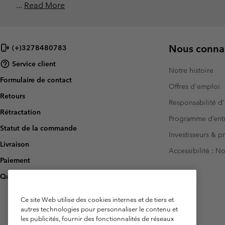
...
Read More
Nous connai
(+)3278480783
Service client
Notre histoire
Formulaire de contact
Offres d'emploi
Retours
Responsabilité d'
Rétractation
Programme d’entr
Statut de la commande
Investisseurs & p
Livraison
Accessibilité : 
Paiement
Questions fréquentes
Ce site Web utilise des cookies internes et de tiers et
autres technologies pour personnaliser le contenu et
les publicités, fournir des fonctionnalités de réseaux