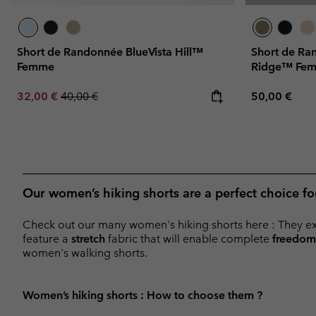
Short de Randonnée BlueVista Hill™
Short de Ran
Femme
Ridge™ Fe
Sale price:
Regular price:
Regular pric
32,00 €
40,00 €
50,00 €
Our women’s hiking shorts are a perfect choice f
Check out our many women's hiking shorts here : They exis
feature a
stretch
fabric that will enable complete
freedom
women's walking shorts.
Women’s hiking shorts : How to choose them ?