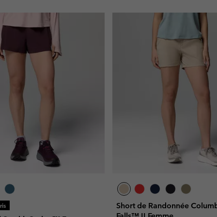
Short de Randonnée Columbi
is
Falls™ II Femme