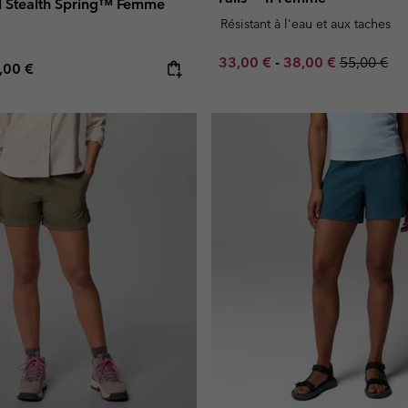
il Stealth Spring™ Femme
Résistant à l'eau et aux taches
Minimum sale price:
Maximum sale pric
Regular pr
33,00 €
-
38,00 €
55,00 €
e price:
ximum price:
,00 €