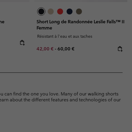
me
Short Long de Randonnée Leslie Falls™ II
Femme
Résistant à l'eau et aux taches
Minimum sale price:
Maximum price:
42,00 €
-
60,00 €
ou can find the one you love. Many of our walking shorts
earn about the different features and technologies of our