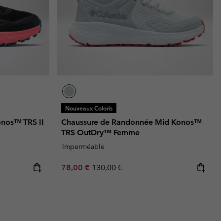
Nouveaux Coloris
nos™ TRS II
Chaussure de Randonnée Mid Konos™
TRS OutDry™ Femme
Imperméable
Sale price:
Regular price:
78,00 €
130,00 €