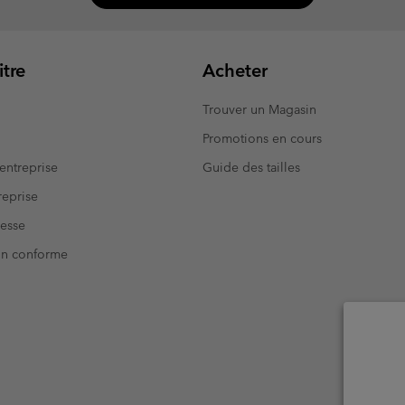
tre
Acheter
Trouver un Magasin
Promotions en cours
entreprise
Guide des tailles
eprise
resse
Non conforme