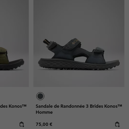
rides Konos™
Sandale de Randonnée 3 Brides Konos™
Homme
Regular price:
75,00 €