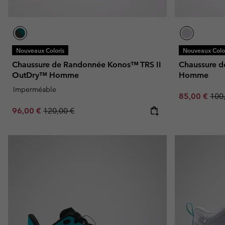
Nouveaux Coloris
Nouveaux Color
Chaussure de Randonnée Konos™ TRS II
Chaussure 
OutDry™ Homme
Homme
Imperméable
Sale price:
Regu
85,00 €
100
Sale price:
Regular price:
96,00 €
120,00 €