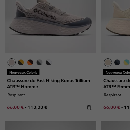
Omni-MAX™
Amaze™
Polaires
Polaires
Omni-MAX™
Polaires Techniques
Polaires Techniques
Polaires Sherpa
Polaires Sherpa
Polaires Casual
Polaires Casual
Polaires sans manche
Polaires sans manche
Nouveaux Coloris
Nouveaux Color
Chaussure de Fast Hiking Konos Trillium
Chaussure de
ATR™ Homme
ATR™ Femm
Respirant
Respirant
Minimum sale price:
Maximum price:
Minimum sal
Ma
66,00 €
-
110,00 €
66,00 €
-
11