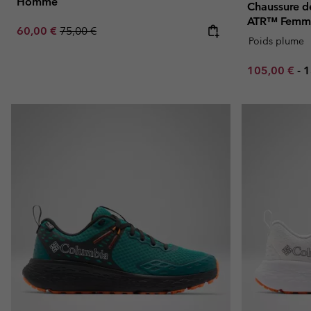
Homme
Chaussure d
ATR™ Femm
Sale price:
Regular price:
60,00 €
75,00 €
Poids plume
Minimum sal
M
105,00 €
-
1