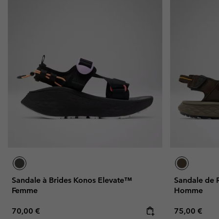
Sandale à Brides Konos Elevate™
Sandale de 
Femme
Homme
Regular price:
Regular pric
70,00 €
75,00 €