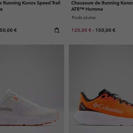
e Running Konos Speed Trail
Chaussure de Running Konos
e
ATR™ Homme
Poids plume
e price:
aximum price:
Minimum sale price:
Maximum price:
50,00 €
120,00 €
-
150,00 €