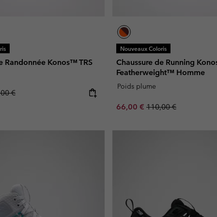
is
Nouveaux Coloris
de Randonnée Konos™ TRS
Chaussure de Running Kon
Featherweight™ Homme
Poids plume
lar price:
,00 €
Sale price:
Regular price:
66,00 €
110,00 €