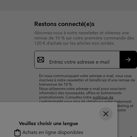
Restons connecté(e)s
Abonnez-vous à notre newsletter et obtenez une
remise de 10 % sur votre première commande dès
120 € d’achats sur les articles non soldés.
Inscription
par
e-
S’a
mail
En nous communiquant votre adresse e-mail, vous vous
inscrivez à notre newsletter et bénéficiez d’une remise de
bienvenue de 10 %.
Nous utiliserons votre adresse e-mail pour vous tenir
informé(e) des nouveautés, offres et événements
promotionnels. Consultez notre
politique de
confidentialité
pour plus de détails sur notre traitement
des données vous concernant à des fins de marketing et
sur les moyens dont vous disposez pour retirer votre
consentement.
Veuillez choisir une langue
Achats en ligne disponibles