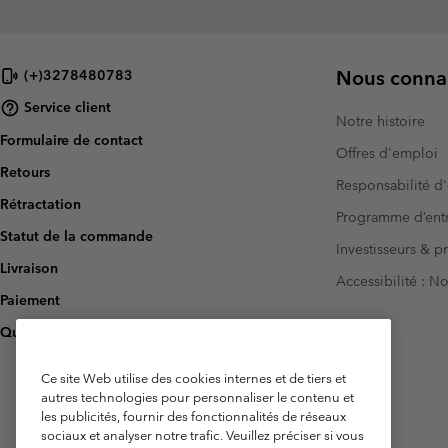
Nous connai
(+)3278480783
Service client
Notre histoire
Formulaire de contact
Offres d'emploi
Retours
Responsabilité d'
Rétractation
Programme d’entr
Statut de la commande
Investisseurs & p
Livraison
Accessibilité : 
Paiement
Questions fréquentes
Ce site Web utilise des cookies internes et de tiers et
autres technologies pour personnaliser le contenu et
les publicités, fournir des fonctionnalités de réseaux
sociaux et analyser notre trafic. Veuillez préciser si vous