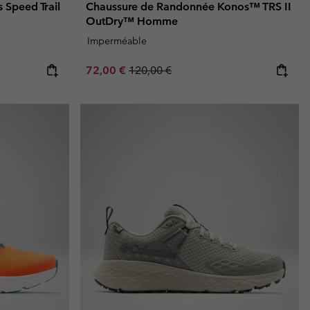
 Speed Trail
Chaussure de Randonnée Konos™ TRS II
OutDry™ Homme
Imperméable
Sale price:
Regular price:
72,00 €
120,00 €