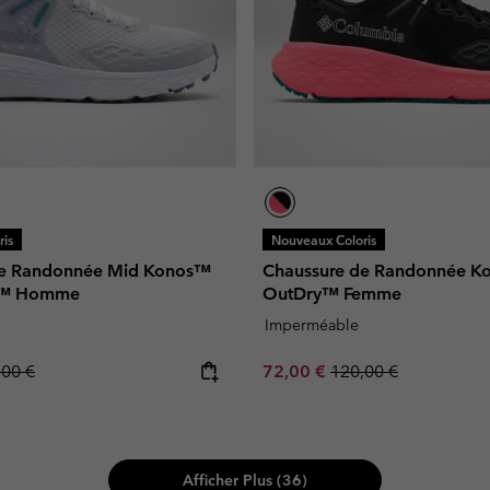
is
Nouveaux Coloris
de Randonnée Mid Konos™
Chaussure de Randonnée Ko
y™ Homme
OutDry™ Femme
Imperméable
lar price:
Sale price:
Regular price:
,00 €
72,00 €
120,00 €
Afficher Plus (36)