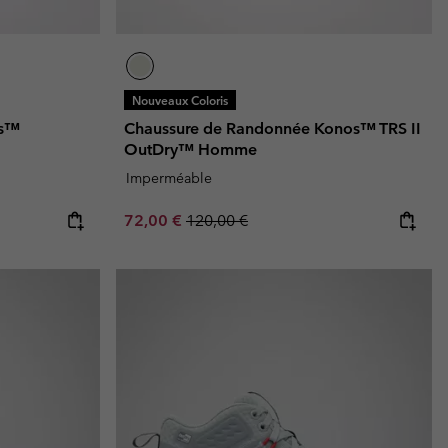
Nouveaux Coloris
os™
Chaussure de Randonnée Konos™ TRS II
OutDry™ Homme
Imperméable
Sale price:
Regular price:
72,00 €
120,00 €