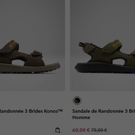
Randonnée 3 Brides Konos™
Sandale de Randonnée 3 B
Homme
e:
Sale price:
Regular price:
60,00 €
75,00 €