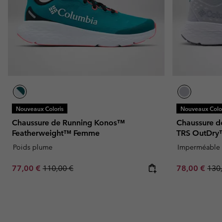
Nouveaux Coloris
Nouveaux Color
Chaussure de Running Konos™
Chaussure 
Featherweight™ Femme
TRS OutDr
Poids plume
Imperméable
Sale price:
Regular price:
Sale price:
Regu
77,00 €
110,00 €
78,00 €
130