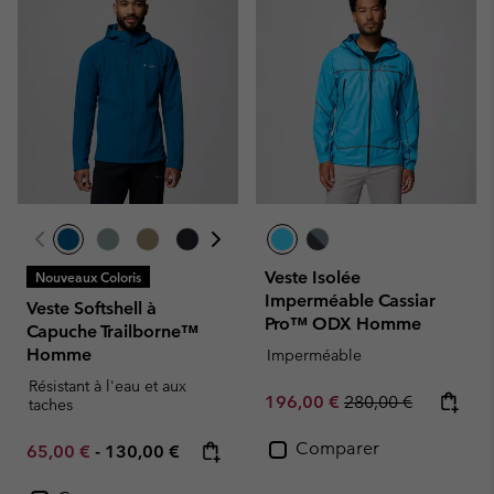
Veste Isolée
Nouveaux Coloris
Imperméable Cassiar
Veste Softshell à
Pro™ ODX Homme
Capuche Trailborne™
Homme
Imperméable
Résistant à l'eau et aux
Sale price:
Regular price:
196,00 €
280,00 €
taches
Comparer
Minimum sale price:
Maximum price:
65,00 €
-
130,00 €