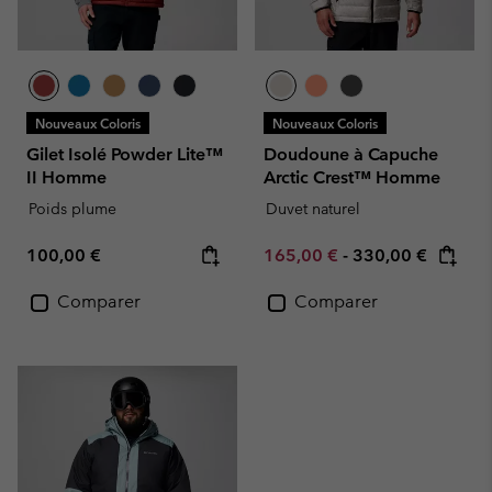
Nouveaux Coloris
Nouveaux Coloris
Gilet Isolé Powder Lite™
Doudoune à Capuche
II Homme
Arctic Crest™ Homme
Poids plume
Duvet naturel
Regular price:
Minimum sale price:
Maximum price:
100,00 €
165,00 €
-
330,00 €
Comparer
Comparer