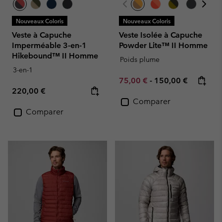
Nouveaux Coloris
Nouveaux Coloris
Veste à Capuche
Veste Isolée à Capuche
Imperméable 3-en-1
Powder Lite™ II Homme
Hikebound™ II Homme
Poids plume
3-en-1
Minimum sale price:
Maximum price:
75,00 €
-
150,00 €
Regular price:
220,00 €
Comparer
Comparer