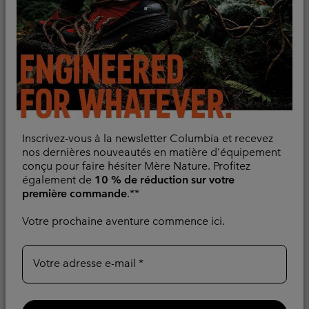
Comparer
Minimum sale price:
Maximum price:
54,00 €
-
90,00 €
Comparer
Inscrivez-vous à la newsletter Columbia et recevez
nos dernières nouveautés en matière d’équipement
conçu pour faire hésiter Mère Nature. Profitez
également de
10 % de réduction sur votre
première commande
.**
Votre prochaine aventure commence ici.
Votre adresse e-mail
Fini les hésitations.
Veste Imperméable
Trouvez la veste idéale
Boulder Falls™ Homme
avec notre guide dédié.