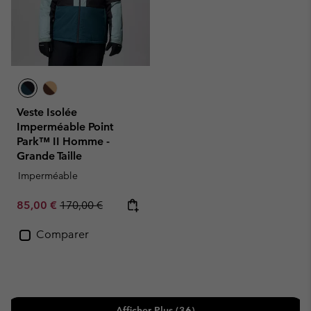
Veste Isolée
Imperméable Point
Park™ II Homme -
Grande Taille
Imperméable
Sale price:
Regular price:
85,00 €
170,00 €
Comparer
Afficher Plus (36)