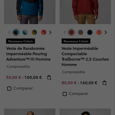
Nouveaux Coloris
Nouveaux Coloris
Veste de Randonnée
Veste Imperméable
Imperméable Pouring
Compactable
Adventure™ III Homme
Trailborne™ 2,5 Couches
Homme
Compressible
Compressible
Minimum sale price:
Maximum price:
50,00 €
-
100,00 €
Minimum sale price:
Maximum price:
80,00 €
-
160,00 €
Comparer
Comparer