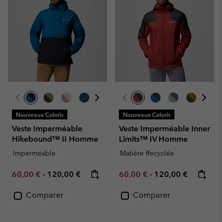
Nouveaux Coloris
Nouveaux Coloris
Veste Imperméable
Veste Imperméable Inner
Hikebound™ II Homme
Limits™ IV Homme
Imperméable
Matière Recyclée
Minimum sale price:
Maximum price:
Minimum sale price:
Maximum price:
60,00 €
-
120,00 €
60,00 €
-
120,00 €
Comparer
Comparer