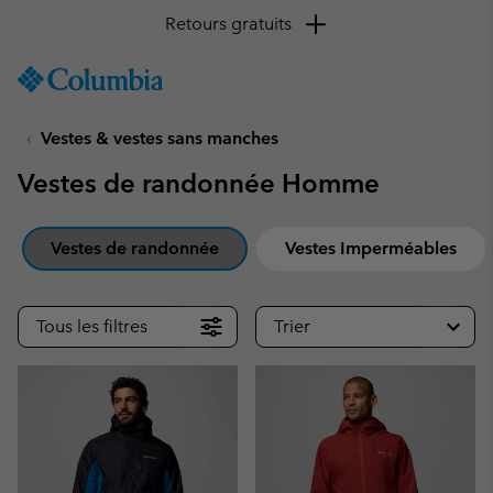
SKIP
Columbia
TO
Sportswear
CONTENT
Vestes & vestes sans manches
SKIP
TO
Vestes de randonnée Homme
MAIN
NAV
SKIP
Vestes de randonnée
Vestes Imperméables
TO
SEARCH
Tous les filtres
Trier