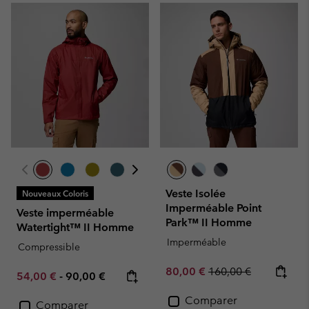
Veste Isolée
Nouveaux Coloris
Imperméable Point
Veste imperméable
Park™ II Homme
Watertight™ II Homme
Imperméable
Compressible
Sale price:
Regular price:
80,00 €
160,00 €
Minimum sale price:
Maximum price:
54,00 €
-
90,00 €
Comparer
Comparer