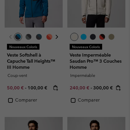
Nouveaux Coloris
Nouveaux Coloris
Veste Softshell à
Veste Imperméable
Capuche Tall Heights™
Saudan Pro™ 3 Couches
III Homme
Homme
Coup-vent
Imperméable
Minimum sale price:
Maximum price:
Minimum sale price:
Maximum price:
50,00 €
-
100,00 €
240,00 €
-
300,00 €
Comparer
Comparer