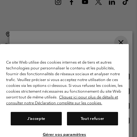
Belgique (français)
English ›
Nederlands ›
|
|
©
2026
Columbia Sportswear International Sarl. Avenue des Morgines, 12
1213 Petit-Lancy Switzerland. Tous droits réservés.
Veuillez choisir une langue
Conditions d'utilisation
Conditions Générales de Vente
Achats en ligne disponibles
Ce site Web utilise des cookies internes et de tiers et autres
Garanties Légales
Politique de confidentialité
technologies pour personnaliser le contenu et les publicités,
fournir des fonctionnalités de réseaux sociaux et analyser notre
Achat
United States
Conditions d'utilisation - Membres
trafic. Veuillez préciser si vous acceptez notre utilisation de ces
en
cookies via les options ci-dessous. Si vous refusez les cookies, les
Conditions D'utilisation - Contenu généré par l'utilisateur
Impressum
ligne
Achat
Belgium-English
cookies strictement nécessaires au fonctionnement du site Web
dispon
en
Cookies
seront tout de même utilisés.
Cliquez ici pour plus de détails et
ligne
consulter notre Déclaration complète sur les cookies.
Achat
Belgium-Français
dispon
en
Service client: Lun - sam de 9h à 13h et de 14h à 18h
(+)3278480783
ligne
J’accepte
Tout refuser
Achat
Belgium-Dutch
dispon
en
ligne
Gérer vos paramètres