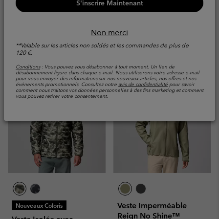
Matière Recyclée
S'inscrire Maintenant
Trouver Ma Veste
Sale price:
Regular price:
75,00 €
150,00 €
Non merci
Comparer
**Valable sur les articles non soldés et les commandes de plus de
120 €.
Conditions
: Vous pouvez vous désabonner à tout moment. Un lien de
désabonnement figure dans chaque e-mail. Nous utiliserons votre adresse e-mail
pour vous envoyer des informations sur nos nouveaux articles, nos offres et nos
événements promotionnels. Consultez notre
avis de confidentialité
pour savoir
comment nous traitons vos données personnelles à des fins marketing et comment
vous pouvez retirer votre consentement.
Veste Imperméable
Nouveaux Coloris
Reign No Shine™