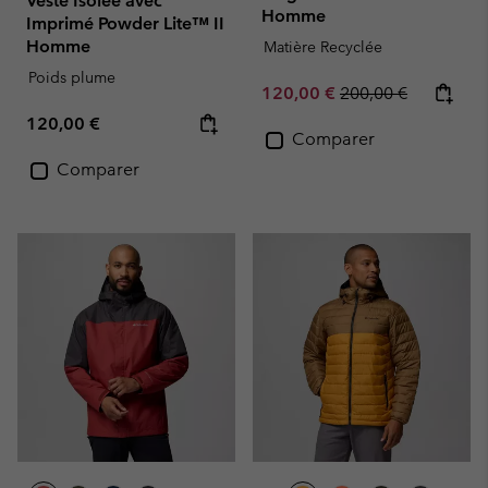
Veste Isolée avec
Homme
Imprimé Powder Lite™ II
Homme
Matière Recyclée
Poids plume
Sale price:
Regular price:
120,00 €
200,00 €
Regular price:
120,00 €
Comparer
Comparer