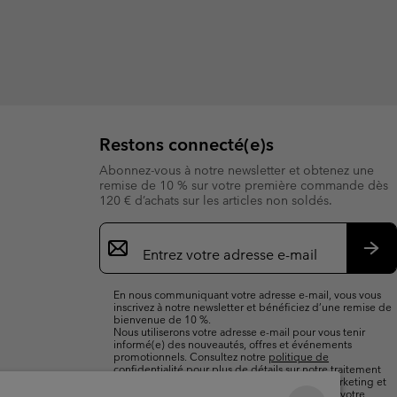
Restons connecté(e)s
Abonnez-vous à notre newsletter et obtenez une
remise de 10 % sur votre première commande dès
120 € d’achats sur les articles non soldés.
Inscription
par
e-
S’a
mail
En nous communiquant votre adresse e-mail, vous vous
inscrivez à notre newsletter et bénéficiez d’une remise de
bienvenue de 10 %.
Nous utiliserons votre adresse e-mail pour vous tenir
informé(e) des nouveautés, offres et événements
promotionnels. Consultez notre
politique de
confidentialité
pour plus de détails sur notre traitement
des données vous concernant à des fins de marketing et
sur les moyens dont vous disposez pour retirer votre