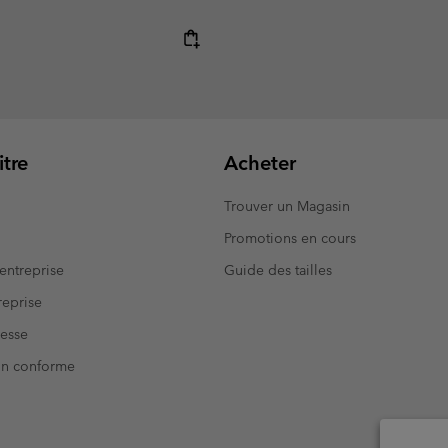
e:
tre
Acheter
Trouver un Magasin
Promotions en cours
entreprise
Guide des tailles
eprise
resse
Non conforme