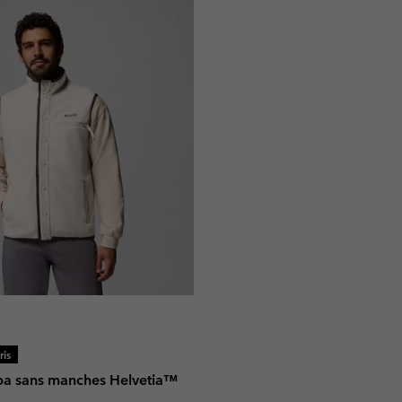
is
rpa sans manches Helvetia™