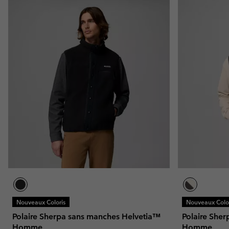
Nouveaux Coloris
Nouveaux Color
Polaire Sherpa sans manches Helvetia™
Polaire She
Homme
Homme