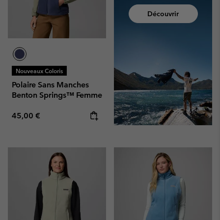
Découvrir
Nouveaux Coloris
Polaire Sans Manches
Benton Springs™ Femme
Regular price:
45,00 €