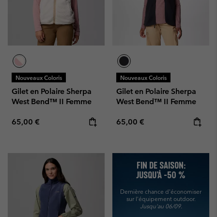
Nouveaux Coloris
Nouveaux Coloris
Gilet en Polaire Sherpa
Gilet en Polaire Sherpa
West Bend™ II Femme
West Bend™ II Femme
Regular price:
Regular price:
65,00 €
65,00 €
FIN DE SAISON:
JUSQU’À -50 %
Dernière chance d'économiser
sur l'équipement outdoor.
Jusqu'au 06/09.