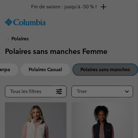
Fin de saison : jusqu'à -50 % !
SKIP
Columbia
TO
Sportswear
CONTENT
Polaires
SKIP
TO
Polaires sans manches Femme
MAIN
NAV
SKIP
herpa
Polaires Casual
Polaires sans manches
TO
SEARCH
Tous les filtres
Trier