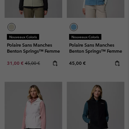
Nouveaux Coloris
Nouveaux Coloris
Polaire Sans Manches
Polaire Sans Manches
Benton Springs™ Femme
Benton Springs™ Femme
Sale price:
Regular price:
Regular price:
31,00 €
45,00 €
45,00 €