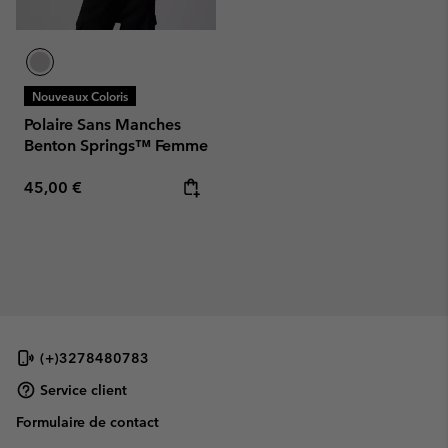
Nouveaux Coloris
Polaire Sans Manches
Benton Springs™ Femme
Regular price:
45,00 €
(+)3278480783
Service client
Formulaire de contact