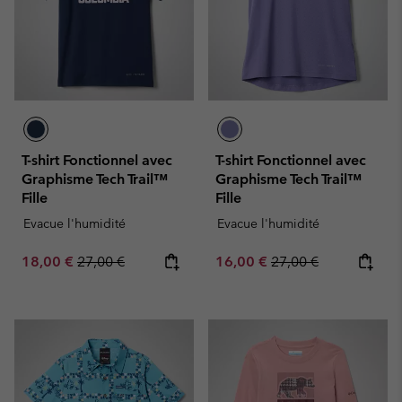
T-shirt Fonctionnel avec
T-shirt Fonctionnel avec
Graphisme Tech Trail™
Graphisme Tech Trail™
Fille
Fille
Evacue l'humidité
Evacue l'humidité
Sale price:
Regular price:
Sale price:
Regular price:
18,00 €
27,00 €
16,00 €
27,00 €