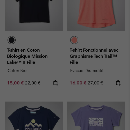
T-shirt en Coton
T-shirt Fonctionnel avec
Biologique Mission
Graphisme Tech Trail™
Lake™ II Fille
Fille
Coton Bio
Evacue l'humidité
Sale price:
Regular price:
Sale price:
Regular price:
15,00 €
22,00 €
16,00 €
27,00 €