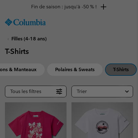
Remise de 10 % à saisir
SKIP
Columbia
TO
Sportswear
CONTENT
Filles (4-18 ans)
SKIP
TO
T-Shirts
MAIN
NAV
SKIP
sons & Manteaux
Polaires & Sweats
T-Shirts
TO
SEARCH
Tous les filtres
Trier