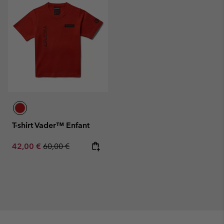
T-shirt Vader™ Enfant
Sale price:
Regular price:
42,00 €
60,00 €