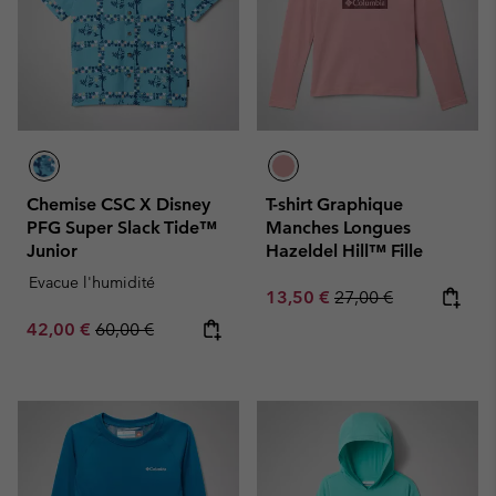
Chemise CSC X Disney
T-shirt Graphique
PFG Super Slack Tide™
Manches Longues
Junior
Hazeldel Hill™ Fille
Evacue l'humidité
Sale price:
Regular price:
13,50 €
27,00 €
Sale price:
Regular price:
42,00 €
60,00 €