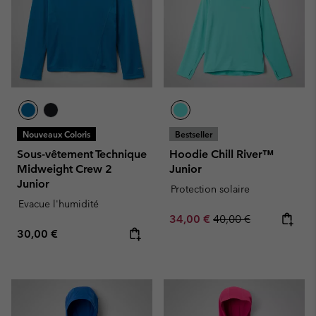
Nouveaux Coloris
Bestseller
Sous-vêtement Technique
Hoodie Chill River™
Midweight Crew 2
Junior
Junior
Protection solaire
Evacue l'humidité
Sale price:
Regular price:
34,00 €
40,00 €
Regular price:
30,00 €