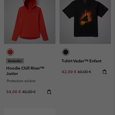
T-shirt Vader™ Enfant
Bestseller
Hoodie Chill River™
Sale price:
Regular price:
42,00 €
60,00 €
Junior
Protection solaire
Sale price:
Regular price:
34,00 €
40,00 €