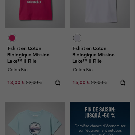
T-shirt en Coton
T-shirt en Coton
Biologique Mission
Biologique Mission
Lake™ II Fille
Lake™ II Fille
Coton Bio
Coton Bio
Sale price:
Regular price:
Sale price:
Regular price:
13,00 €
22,00 €
15,00 €
22,00 €
FIN DE SAISON:
JUSQU’À -50 %
Dernière chance d'économiser
sur l'équipement outdoor.
Jusqu'au 06/09.