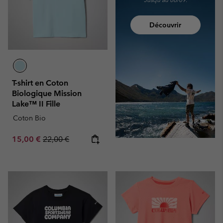
Découvrir
T-shirt en Coton
Biologique Mission
Lake™ II Fille
Coton Bio
Sale price:
Regular price:
15,00 €
22,00 €