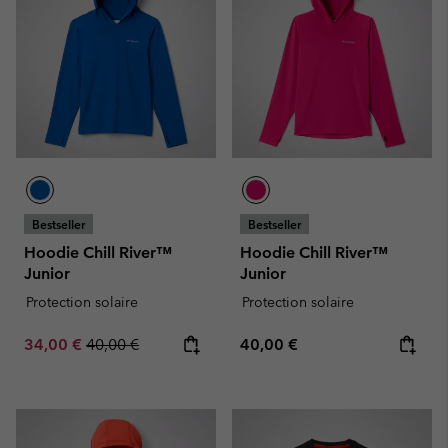
Bestseller
Bestseller
Hoodie Chill River™
Hoodie Chill River™
Junior
Junior
Protection solaire
Protection solaire
Sale price:
Regular price:
Regular price:
34,00 €
40,00 €
40,00 €