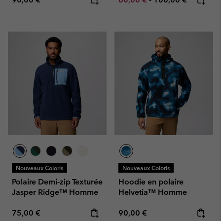
Nouveaux Coloris
Nouveaux Coloris
Polaire Demi-zip Texturée
Hoodie en polaire
Jasper Ridge™ Homme
Helvetia™ Homme
Regular price:
Regular price:
75,00 €
90,00 €