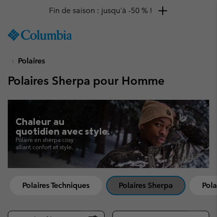
Fin de saison : jusqu'à -50 % !
SKIP
Columbia
TO
Sportswear
CONTENT
Polaires
SKIP
TO
Polaires Sherpa pour Homme
MAIN
NAV
SKIP
TO
Chaleur au
SEARCH
quotidien avec style.
Polaire en sherpa cosy
alliant confort et style.
Polaires Techniques
Polaires Sherpa
Pola