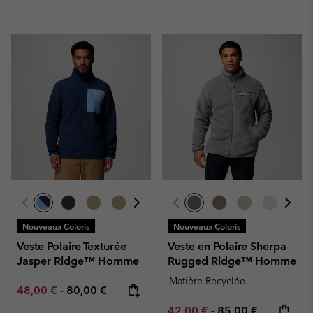
Nouveaux Coloris
Nouveaux Coloris
Veste Polaire Texturée
Veste en Polaire Sherpa
Jasper Ridge™ Homme
Rugged Ridge™ Homme
Matière Recyclée
Minimum sale price:
Maximum price:
48,00 €
-
80,00 €
Minimum sale price:
Maximum price:
42,00 €
-
85,00 €