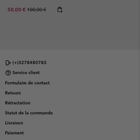
Sale price:
Regular price:
50,00 €
100,00 €
(+)3278480783
Service client
Formulaire de contact
Retours
Rétractation
Statut de la commande
Livraison
Paiement