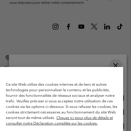
vous disposez pour retirer votre consentement.
Belgique (français)
English ›
Nederlands ›
|
|
©
2026
Columbia Sportswear International Sarl. Avenue des Morgines, 12
1213 Petit-Lancy Switzerland. Tous droits réservés.
Veuillez choisir une langue
Conditions d'utilisation
Conditions Générales de Vente
Achats en ligne disponibles
Ce site Web utilise des cookies internes et de tiers et autres
Garanties Légales
Politique de confidentialité
technologies pour personnaliser le contenu et les publicités,
fournir des fonctionnalités de réseaux sociaux et analyser notre
Achat
United States
Conditions d'utilisation - Membres
trafic. Veuillez préciser si vous acceptez notre utilisation de ces
en
cookies via les options ci-dessous. Si vous refusez les cookies, les
Conditions D'utilisation - Contenu généré par l'utilisateur
Impressum
ligne
Achat
Belgium-English
cookies strictement nécessaires au fonctionnement du site Web
dispon
en
Cookies
seront tout de même utilisés.
Cliquez ici pour plus de détails et
ligne
consulter notre Déclaration complète sur les cookies.
Achat
Belgium-Français
dispon
en
Service client: Lun - sam de 9h à 13h et de 14h à 18h