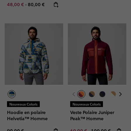
Minimum sale price:
Maximum price:
48,00 €
-
80,00 €
Nouveaux Coloris
Nouveaux Coloris
Hoodie en polaire
Veste Polaire Juniper
Helvetia™ Homme
Peak™ Homme
Regular price:
Minimum sale price:
Maximum price:
90,00 €
60,00 €
-
100,00 €