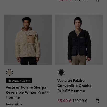
Veste en Polaire
Nouveaux Coloris
Convertible Granite
Veste en Polaire Sherpa
Point™ Homme
Réversible Winter Pass™
Homme
Sale price:
Regular price:
65,00 €
130,00 €
Réversible