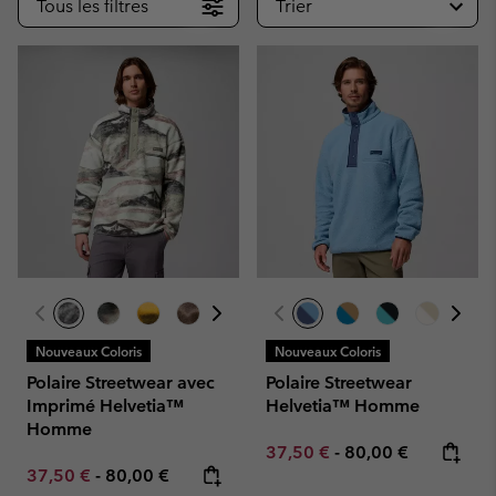
Tous les filtres
Trier
Nouveaux Coloris
Nouveaux Coloris
Polaire Streetwear avec
Polaire Streetwear
Imprimé Helvetia™
Helvetia™ Homme
Homme
Minimum sale price:
Maximum price:
37,50 €
-
80,00 €
Minimum sale price:
Maximum price:
37,50 €
-
80,00 €