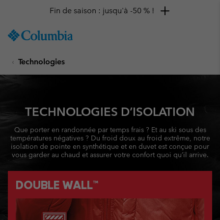
Fin de saison : jusqu'à -50 % !
SKIP
Columbia
TO
Sportswear
CONTENT
Technologies
SKIP
TO
MAIN
NAV
SKIP
TECHNOLOGIES
D’ISOLATION
TO
SEARCH
Que porter en randonnée par temps frais ? Et au ski sous des
températures négatives ? Du froid doux au froid extrême, notre
isolation de pointe en synthétique et en duvet est conçue pour
vous garder au chaud et assurer votre confort quoi qu’il arrive.
DOUBLE WALL™