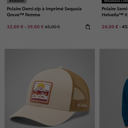
Bestseller
Nouveaux Color
Polaire Demi-zip à Imprimé Sequoia
Polaire Sem
Grove™ Femme
Helvetia™ II
Minimum sale price:
Maximum sale price:
Regular price:
Minimum sal
Ma
32,00 €
-
39,00 €
65,00 €
24,00 €
-
45