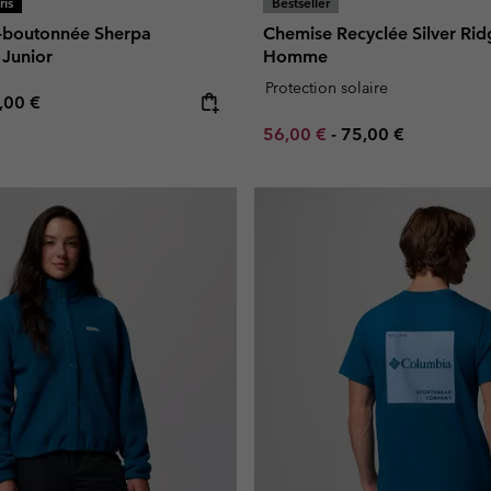
is
Bestseller
i-boutonnée Sherpa
Chemise Recyclée Silver Ridg
 Junior
Homme
Protection solaire
e price:
ximum price:
,00 €
Minimum sale price:
Maximum price:
56,00 €
-
75,00 €