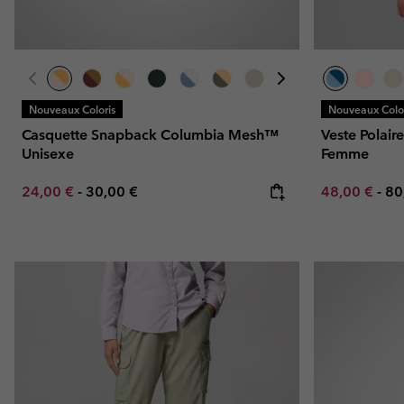
Nouveaux Coloris
Nouveaux Color
Casquette Snapback Columbia Mesh™
Veste Polair
Unisexe
Femme
Minimum sale price:
Maximum price:
Minimum sal
Ma
24,00 €
-
30,00 €
48,00 €
-
80