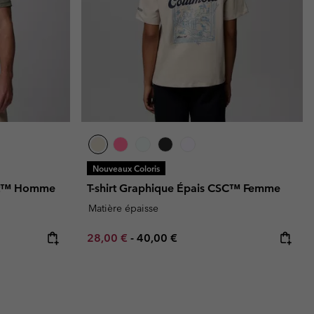
Nouveaux Coloris
int™ Homme
T-shirt Graphique Épais CSC™ Femme
Matière épaisse
Minimum sale price:
Maximum price:
28,00 €
-
40,00 €