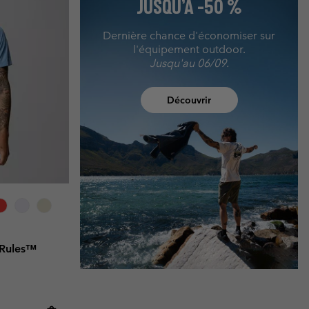
JUSQU’À -50 %
Dernière chance d'économiser sur
l'équipement outdoor.
Jusqu'au 06/09.
Découvrir
o Rules™