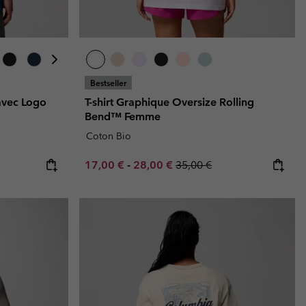
Bestseller
 avec Logo
T-shirt Graphique Oversize Rolling
Bend™ Femme
Coton Bio
Minimum sale price:
Maximum sale price:
Regular price:
17,00 €
-
28,00 €
35,00 €