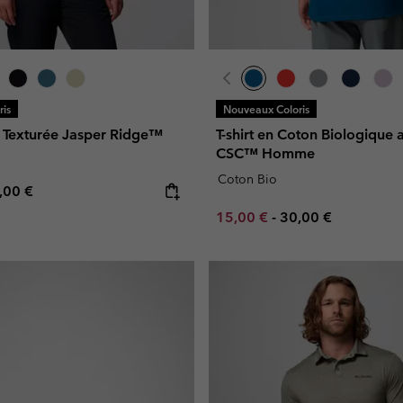
is
Nouveaux Coloris
e Texturée Jasper Ridge™
T-shirt en Coton Biologique
CSC™ Homme
Coton Bio
e price:
ximum price:
,00 €
Minimum sale price:
Maximum price:
15,00 €
-
30,00 €