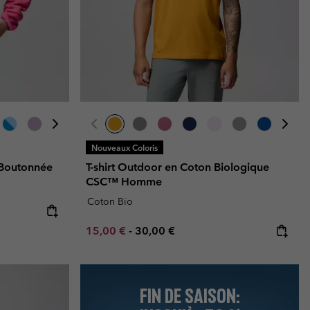
ours de cou
ours de cou
Guide Des Articles Imperméables
Guide Des Articles Imperméables
i & d'hiver
i & d'Hiver
 grandes tailles
articles femme
articles homme
Nouveaux Coloris
-Boutonnée
T-shirt Outdoor en Coton Biologique
CSC™ Homme
Coton Bio
Minimum sale price:
Maximum price:
15,00 €
-
30,00 €
FIN DE SAISON: