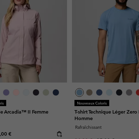
is
Nouveaux Coloris
uie Arcadia™ II Femme
T-shirt Technique Léger Zer
Homme
Rafraîchissant
e price:
ximum price:
,00 €