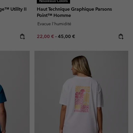
Nouveaux Coloris
e™ Utility II
Haut Technique Graphique Parsons
Point™ Homme
Evacue l'humidité
Minimum sale price:
Maximum price:
22,00 €
-
45,00 €