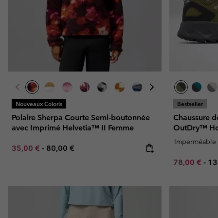
Omni-MAX™
Amaze™
Polaires
Polaires
Omni-MAX™
Polaires Techniques
Polaires Techniques
Polaires Sherpa
Polaires Sherpa
Polaires Casual
Polaires Casual
Polaires sans manche
Polaires sans manche
Nouveaux Coloris
Bestseller
Polaire Sherpa Courte Semi-boutonnée
Chaussure d
avec Imprimé Helvetia™ II Femme
OutDry™ 
Imperméable
Minimum sale price:
Maximum price:
35,00 €
-
80,00 €
Minimum sal
Ma
78,00 €
-
13