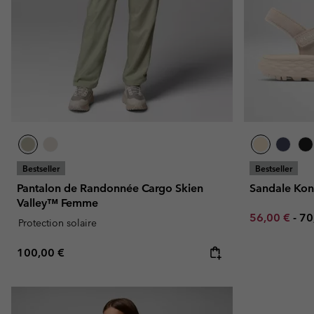
Bestseller
Bestseller
Pantalon de Randonnée Cargo Skien
Sandale Ko
Valley™ Femme
Minimum sal
Ma
56,00 €
-
70
Protection solaire
Regular price:
100,00 €