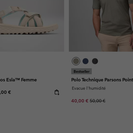
Bestseller
nos Esla™ Femme
Polo Technique Parsons Po
Evacue l'humidité
e price:
ximum price:
,00 €
Sale price:
Regular price:
40,00 €
50,00 €