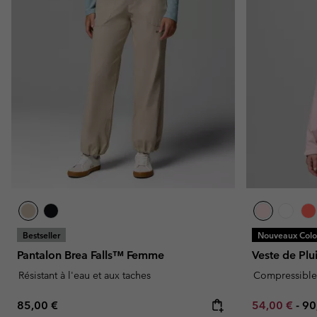
Bestseller
Nouveaux Color
Pantalon Brea Falls™ Femme
Veste de Pl
Résistant à l'eau et aux taches
Compressible
Regular price:
Minimum sal
Ma
85,00 €
54,00 €
-
90