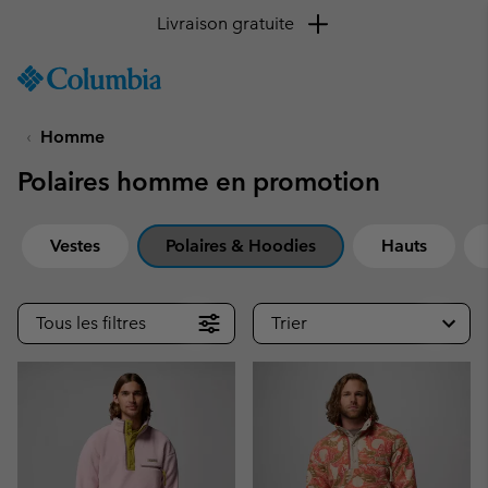
Livraison gratuite
SKIP
Columbia
TO
Sportswear
CONTENT
Homme
SKIP
TO
Polaires homme en promotion
MAIN
NAV
SKIP
Vestes
Polaires & Hoodies
Hauts
TO
SEARCH
Tous les filtres
Trier