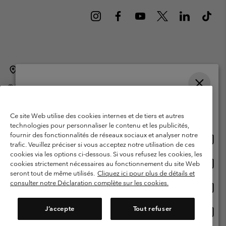
Belgique (français)
English ›
Nederlands ›
|
|
©
2026
Columbia Sportswear International Sarl. Avenue des Morgines, 12
1213 Petit-Lancy Switzerland. Tous droits réservés.
Veuillez choisir une langue
Conditions d'utilisation
Conditions Générales de Vente
Achats en ligne disponibles
Ce site Web utilise des cookies internes et de tiers et autres
Garanties Légales
Politique de confidentialité
technologies pour personnaliser le contenu et les publicités,
fournir des fonctionnalités de réseaux sociaux et analyser notre
Achat
United States
Conditions d'utilisation - Membres
trafic. Veuillez préciser si vous acceptez notre utilisation de ces
en
cookies via les options ci-dessous. Si vous refusez les cookies, les
Conditions D'utilisation - Contenu généré par l'utilisateur
Impressum
ligne
Achat
Belgium-English
cookies strictement nécessaires au fonctionnement du site Web
dispon
en
Cookies
seront tout de même utilisés.
Cliquez ici pour plus de détails et
ligne
consulter notre Déclaration complète sur les cookies.
Achat
Belgium-Français
dispon
en
Service client: Lun - sam de 9h à 13h et de 14h à 18h
(+)3278480783
ligne
J’accepte
Tout refuser
Achat
Belgium-Dutch
dispon
en