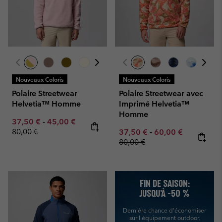
Nouveaux Coloris
Nouveaux Coloris
Polaire Streetwear
Polaire Streetwear avec
Helvetia™ Homme
Imprimé Helvetia™
Homme
Minimum sale price:
Maximum sale price:
Regular price:
37,50 €
-
45,00 €
80,00 €
Minimum sale price:
Maximum sale pric
Regular pr
37,50 €
-
60,00 €
80,00 €
FIN DE SAISON:
JUSQU’À -50 %
Dernière chance d'économiser
sur l'équipement outdoor.