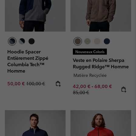
Hoodie Spacer
Nouveaux Coloris
Entièrement Zippé
Veste en Polaire Sherpa
Columbia Tech™
Rugged Ridge™ Homme
Homme
Matière Recyclée
Sale price:
Regular price:
50,00 €
100,00 €
Minimum sale price:
Maximum sale pric
Regular pr
42,00 €
-
68,00 €
85,00 €