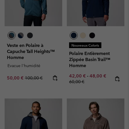
Veste en Polaire à
Nouveaux Coloris
Capuche Tall Heights™
Polaire Entièrement
Homme
Zippée Basin Trail™
Homme
Evacue l'humidité
Minimum sale price:
Maximum sale pric
Regular pr
42,00 €
-
48,00 €
Sale price:
Regular price:
50,00 €
100,00 €
60,00 €