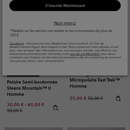
S'inscrire Maintenant
Non merci
**Valable sur les articles non soldés et les commandes de plus de
120 €.
Conditions
: Vous pouvez vous désabonner à tout moment. Un lien de
désabonnement figure dans chaque e-mail. Nous utiliserons votre adresse e-mail
pour vous envoyer des informations sur nos nouveaux articles, nos offres et nos
événements promotionnels. Consultez notre
avis de confidentialité
pour savoir
comment nous traitons vos données personnelles à des fins marketing et comment
vous pouvez retirer votre consentement.
Veste légère en
Nouveaux Coloris
Micropolaire Fast Trek™
Polaire Semi-boutonnée
Homme
Steens Mountain™ II
Homme
Sale price:
Regular price:
35,00 €
50,00 €
Minimum sale price:
Maximum sale price:
Regular price:
30,00 €
-
40,00 €
50,00 €