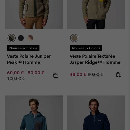
Nouveaux Coloris
Nouveaux Coloris
Veste Polaire Juniper
Veste Polaire Texturée
Peak™ Homme
Jasper Ridge™ Homme
Minimum sale price:
Maximum sale price:
Regular price:
60,00 €
-
80,00 €
Sale price:
Regular price:
48,00 €
80,00 €
100,00 €