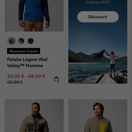
Jusqu'au 06/09.
Découvrir
Nouveaux Coloris
Polaire Légère Vital
Valley™ Homme
Minimum sale price:
Maximum sale price:
Regular price:
30,00 €
-
48,00 €
60,00 €