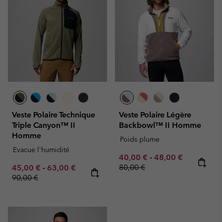
Veste Polaire Technique
Veste Polaire Légère
Triple Canyon™ II
Backbowl™ II Homme
Homme
Poids plume
Evacue l'humidité
Minimum sale price:
Maximum sale pric
Regular pr
40,00 €
-
48,00 €
Minimum sale price:
Maximum sale price:
Regular price:
80,00 €
45,00 €
-
63,00 €
90,00 €