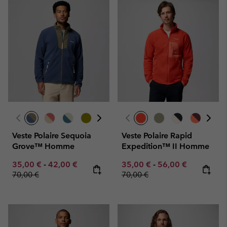
Veste Polaire Sequoia
Veste Polaire Rapid
Grove™ Homme
Expedition™ II Homme
Minimum sale price:
Maximum sale price:
Regular price:
Minimum sale price:
Maximum sale pric
Regular pr
35,00 €
-
42,00 €
35,00 €
-
56,00 €
70,00 €
70,00 €