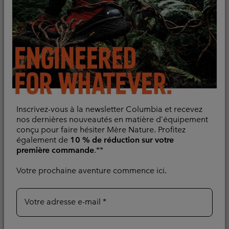
Inscrivez-vous à la newsletter Columbia et recevez
Nouveaux Coloris
Nouveaux Coloris
nos dernières nouveautés en matière d’équipement
Polaire Demi-zip en
Veste en Polaire
conçu pour faire hésiter Mère Nature. Profitez
Sherpa Rugged Ridge™
Renforcée Fast Trek™
également de
10 % de réduction sur votre
Homme
Homme
première commande
.**
Matière Recyclée
Matière Recyclée
Votre prochaine aventure commence ici.
Minimum sale price:
Maximum sale price:
Regular price:
48,00 €
-
64,00 €
Sale price:
Regular price:
52,00 €
75,00 €
80,00 €
Votre adresse e-mail