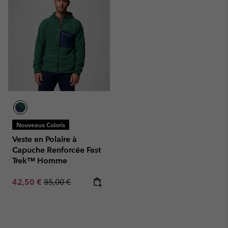
Nouveaux Coloris
Veste en Polaire à
Capuche Renforcée Fast
Trek™ Homme
Sale price:
Regular price:
42,50 €
85,00 €