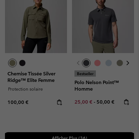
Chemise Tissée Silver
Bestseller
Ridge™ Elite Femme
Polo Nelson Point™
Homme
Protection solaire
Minimum sale price:
Maximum price:
Regular price:
25,00 €
-
50,00 €
100,00 €
Afficher Plus (36)