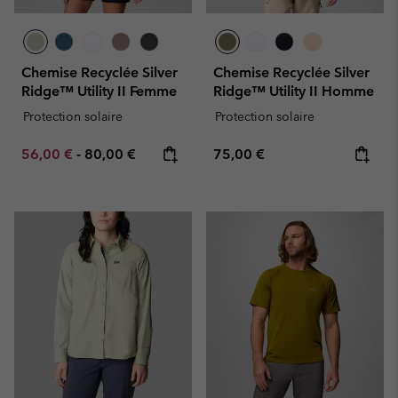
Chemise Recyclée Silver
Chemise Recyclée Silver
Ridge™ Utility II Femme
Ridge™ Utility II Homme
Protection solaire
Protection solaire
Minimum sale price:
Maximum price:
Regular price:
56,00 €
-
80,00 €
75,00 €