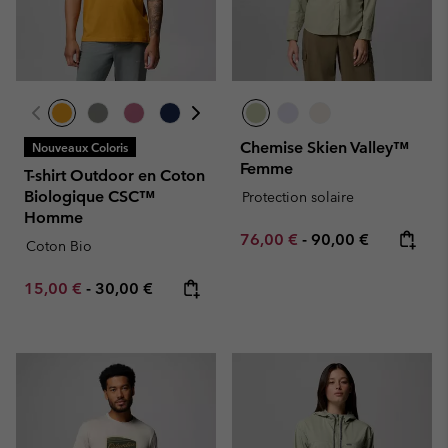
Chemise Skien Valley™
Nouveaux Coloris
Femme
T-shirt Outdoor en Coton
Biologique CSC™
Protection solaire
Homme
Minimum sale price:
Maximum price:
76,00 €
-
90,00 €
Coton Bio
Minimum sale price:
Maximum price:
15,00 €
-
30,00 €