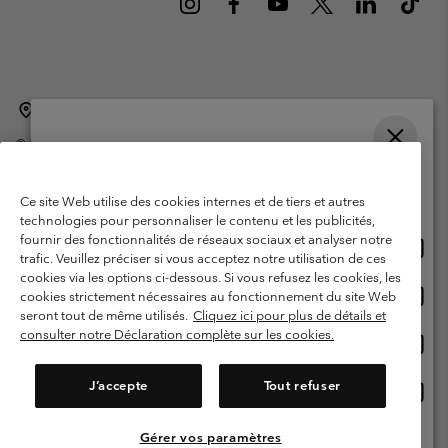
Belgique (français)
English ›
Nederlands ›
|
|
©
2026
Columbia Sportswear International Sarl. Avenue des Morgines, 12
1213 Petit-Lancy Switzerland. Tous droits réservés.
Veuillez choisir une langue
Conditions d'utilisation
Conditions Générales de Vente
Achats en ligne disponibles
Ce site Web utilise des cookies internes et de tiers et autres
Garanties Légales
Politique de confidentialité
technologies pour personnaliser le contenu et les publicités,
fournir des fonctionnalités de réseaux sociaux et analyser notre
Achat
United States
Conditions d'utilisation - Membres
trafic. Veuillez préciser si vous acceptez notre utilisation de ces
en
cookies via les options ci-dessous. Si vous refusez les cookies, les
Conditions D'utilisation - Contenu généré par l'utilisateur
Impressum
ligne
Achat
Belgium-English
cookies strictement nécessaires au fonctionnement du site Web
dispon
en
Cookies
seront tout de même utilisés.
Cliquez ici pour plus de détails et
ligne
consulter notre Déclaration complète sur les cookies.
Achat
Belgium-Français
dispon
en
Service client: Lun - sam de 9h à 13h et de 14h à 18h
(+)3278480783
ligne
J’accepte
Tout refuser
Achat
Belgium-Dutch
dispon
en
ligne
Gérer vos paramètres
Voir Tous Les Pays