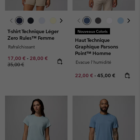
T-shirt Technique Léger
Nouveaux Coloris
Zero Rules™ Femme
Haut Technique
Graphique Parsons
Rafraîchissant
Point™ Homme
Minimum sale price:
Maximum sale price:
Regular price:
17,00 €
-
28,00 €
Evacue l'humidité
35,00 €
Minimum sale price:
Maximum price:
22,00 €
-
45,00 €