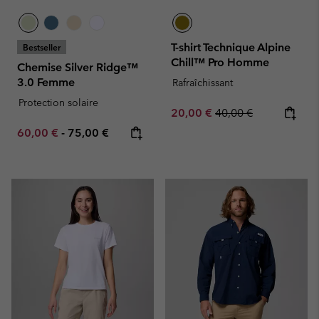
T-shirt Technique Alpine
Bestseller
Chill™ Pro Homme
Chemise Silver Ridge™
3.0 Femme
Rafraîchissant
Protection solaire
Sale price:
Regular price:
20,00 €
40,00 €
Minimum sale price:
Maximum price:
60,00 €
-
75,00 €