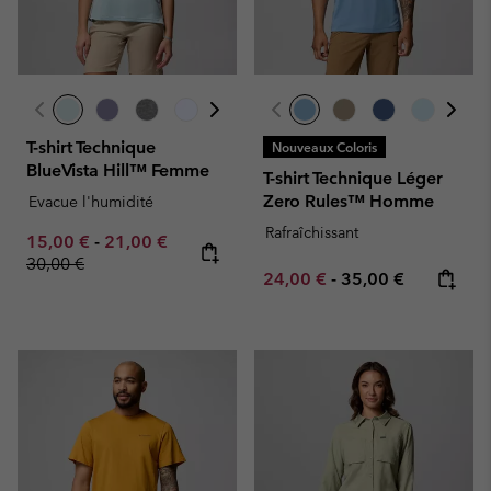
T-shirt Technique
Nouveaux Coloris
BlueVista Hill™ Femme
T-shirt Technique Léger
Zero Rules™ Homme
Evacue l'humidité
Rafraîchissant
Minimum sale price:
Maximum sale price:
Regular price:
15,00 €
-
21,00 €
30,00 €
Minimum sale price:
Maximum price:
24,00 €
-
35,00 €