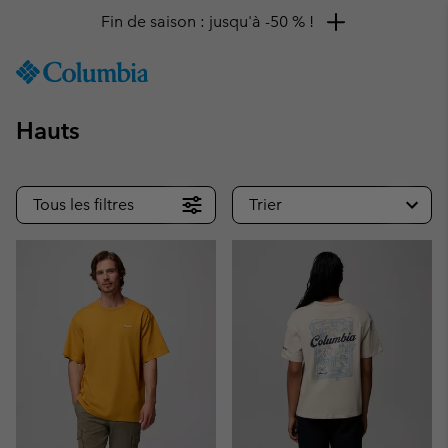
Remise de 10 % à saisir
SKIP
Columbia
TO
Sportswear
CONTENT
Hauts
SKIP
TO
MAIN
NAV
Tous les filtres
Trier
SKIP
TO
SEARCH