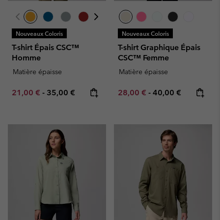
Nouveaux Coloris
Nouveaux Coloris
T-shirt Épais CSC™
T-shirt Graphique Épais
Homme
CSC™ Femme
Matière épaisse
Matière épaisse
Minimum sale price:
Maximum price:
Minimum sale price:
Maximum price:
21,00 €
-
35,00 €
28,00 €
-
40,00 €