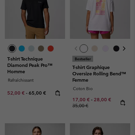
T-shirt Technique
Bestseller
Diamond Peak Pro™
T-shirt Graphique
Homme
Oversize Rolling Bend™
Femme
Rafraîchissant
Coton Bio
Minimum sale price:
Maximum price:
52,00 €
-
65,00 €
Minimum sale price:
Maximum sale pric
Regular pr
17,00 €
-
28,00 €
35,00 €