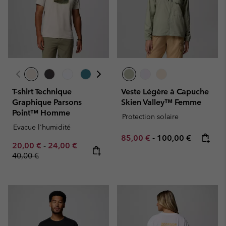
T-shirt Technique
Veste Légère à Capuche
Graphique Parsons
Skien Valley™ Femme
Point™ Homme
Protection solaire
Evacue l'humidité
Minimum sale price:
Maximum price:
85,00 €
-
100,00 €
Minimum sale price:
Maximum sale price:
Regular price:
20,00 €
-
24,00 €
40,00 €