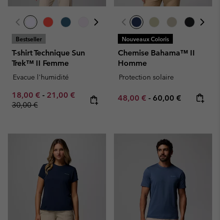
Bestseller
Nouveaux Coloris
T-shirt Technique Sun
Chemise Bahama™ II
Trek™ II Femme
Homme
Evacue l'humidité
Protection solaire
Minimum sale price:
Maximum sale price:
Regular price:
18,00 €
-
21,00 €
Minimum sale price:
Maximum price:
48,00 €
-
60,00 €
30,00 €