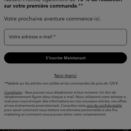
sur votre première commande
.**
Votre prochaine aventure commence ici.
Votre adresse e-mail
Trouvez votre équipement
Top Picks 1
Top Picks 1
S'inscrire Maintenant
Non merci
**Valable sur les articles non soldés et les commandes de plus de 120 €.
Conditions
: Vous pouvez vous désabonner à tout moment. Un lien de
désabonnement figure dans chaque e-mail. Nous utiliserons votre adresse e-
mail pour vous envoyer des informations sur nos nouveaux articles, nos offres
et nos événements promotionnels. Consultez notre
avis de confidentialité
pour savoir comment nous traitons vos données personnelles à des fins
marketing et comment vous pouvez retirer votre consentement.