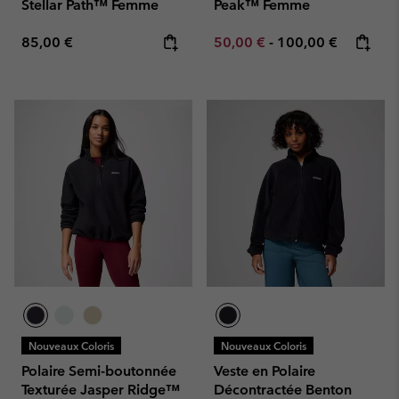
Stellar Path™ Femme
Peak™ Femme
Regular price:
Minimum sale price:
Maximum price:
85,00 €
50,00 €
-
100,00 €
Nouveaux Coloris
Nouveaux Coloris
Polaire Semi-boutonnée
Veste en Polaire
Texturée Jasper Ridge™
Décontractée Benton