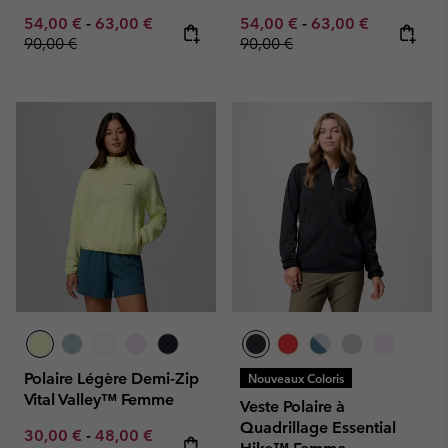
Minimum sale price:
Maximum sale price:
Regular price:
Minimum sale price:
Maximum sale pric
Regular pr
54,00 €
-
63,00 €
54,00 €
-
63,00 €
90,00 €
90,00 €
Polaire Légère Demi-Zip
Nouveaux Coloris
Vital Valley™ Femme
Veste Polaire à
Quadrillage Essential
Minimum sale price:
Maximum sale price:
Regular price:
30,00 €
-
48,00 €