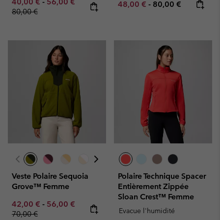
Minimum sale price:
Maximum sale price:
Regular price:
40,00 €
-
56,00 €
Minimum sale price:
Maximum price:
48,00 €
-
80,00 €
80,00 €
Veste Polaire Sequoia
Polaire Technique Spacer
Grove™ Femme
Entièrement Zippée
Sloan Crest™ Femme
Minimum sale price:
Maximum sale price:
Regular price:
42,00 €
-
56,00 €
Evacue l'humidité
70,00 €