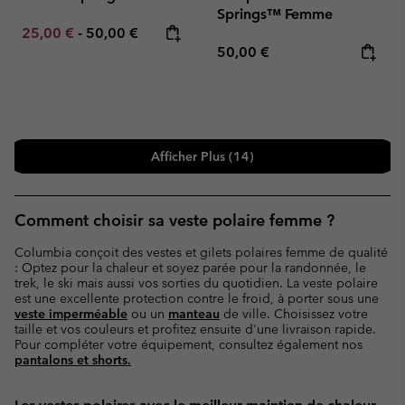
Springs™ Femme
Minimum sale price:
Maximum price:
25,00 €
-
50,00 €
Regular price:
50,00 €
Afficher Plus (14)
Comment choisir sa veste polaire femme ?
Columbia conçoit des vestes et gilets polaires femme de qualité
: Optez pour la chaleur et soyez parée pour la randonnée, le
trek, le ski mais aussi vos sorties du quotidien. La veste polaire
est une excellente protection contre le froid, à porter sous une
veste imperméable
ou un
manteau
de ville. Choisissez votre
taille et vos couleurs et profitez ensuite d'une livraison rapide.
Pour compléter votre équipement, consultez également nos
pantalons et shorts.