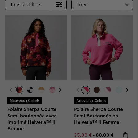
Tous les filtres
Trier
Nouveaux Coloris
Nouveaux Coloris
Polaire Sherpa Courte
Polaire Sherpa Courte
Semi-boutonnée avec
Semi-Boutonnée en
Imprimé Helvetia™ II
Helvetia™ II Femme
Femme
Minimum sale price:
Maximum price:
35,00 €
-
80,00 €