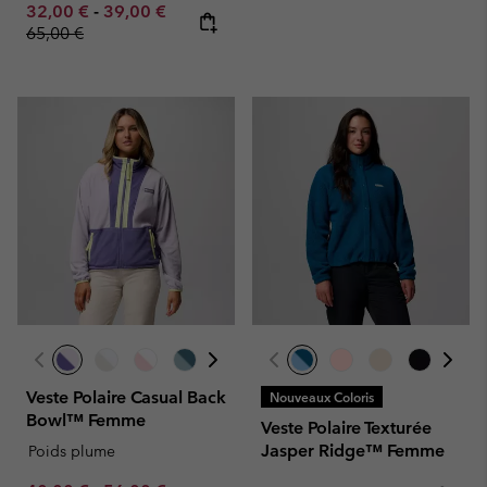
Minimum sale price:
Maximum sale price:
Regular price:
32,00 €
-
39,00 €
65,00 €
Veste Polaire Casual Back
Nouveaux Coloris
Bowl™ Femme
Veste Polaire Texturée
Jasper Ridge™ Femme
Poids plume