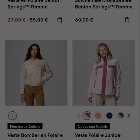
Veste en Polaire Benton
Surchemise Molletonnée
Springs™ Femme
Benton Springs™ Femme
Minimum sale price:
Maximum price:
Regular price:
27,00 €
-
55,00 €
60,00 €
Nouveaux Coloris
Nouveaux Coloris
Veste Bomber en Polaire
Veste Polaire Juniper