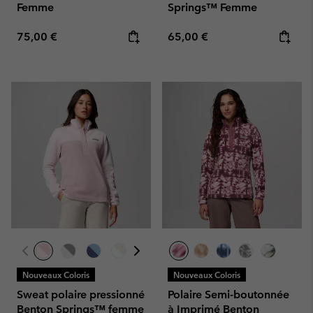
Femme
Springs™ Femme
Regular price:
Regular price:
75,00 €
65,00 €
Nouveaux Coloris
Nouveaux Coloris
Sweat polaire pressionné
Polaire Semi-boutonnée
Benton Springs™ femme
à Imprimé Benton