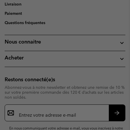
Livraison
Paiement
Questions fréquentes
Nous connaitre
Acheter
Restons connecté(e)s
Abonnez-vous à notre newsletter et obtenez une remise de 10 %
sur votre première commande dès 120 € d’achats sur les articles
non soldés.
Inscription
par
e-
S’abo
mail
En nous communiquant votre adresse e-mail, vous vous inscrivez à notre