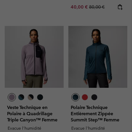
Sale price:
Regular price:
40,00 €
80,00 €
Veste Technique en
Polaire Technique
Polaire à Quadrillage
Entièrement Zippée
Triple Canyon™ Femme
Summit Step™ Femme
Evacue l'humidité
Evacue l'humidité