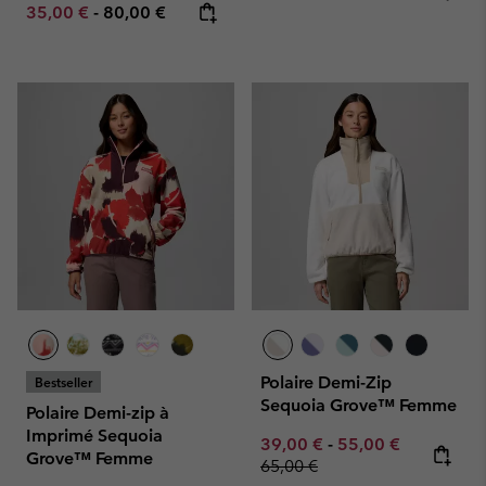
Minimum sale price:
Maximum price:
35,00 €
-
80,00 €
Polaire Demi-Zip
Bestseller
Sequoia Grove™ Femme
Polaire Demi-zip à
Imprimé Sequoia
Minimum sale price:
Maximum sale pric
Regular pr
39,00 €
-
55,00 €
Grove™ Femme
65,00 €