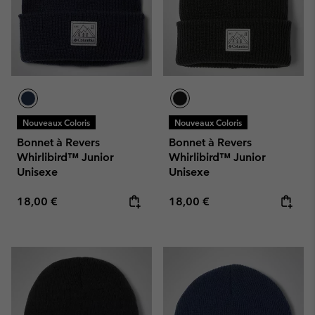
Nouveaux Coloris
Nouveaux Coloris
Bonnet à Revers
Bonnet à Revers
Whirlibird™ Junior
Whirlibird™ Junior
Unisexe
Unisexe
Regular price:
Regular price:
18,00 €
18,00 €