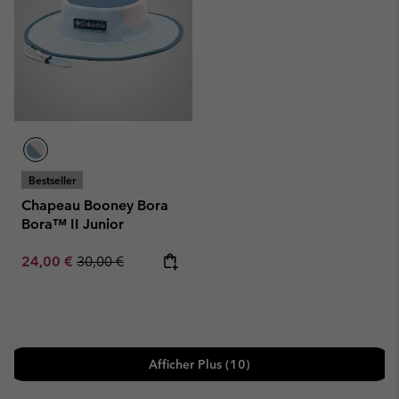
Bestseller
Chapeau Booney Bora
Bora™ II Junior
Sale price:
Regular price:
24,00 €
30,00 €
Afficher Plus (10)