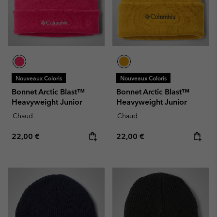
Nouveaux Coloris
Nouveaux Coloris
Bonnet Arctic Blast™
Bonnet Arctic Blast™
Heavyweight Junior
Heavyweight Junior
Chaud
Chaud
Regular price:
Regular price:
22,00 €
22,00 €