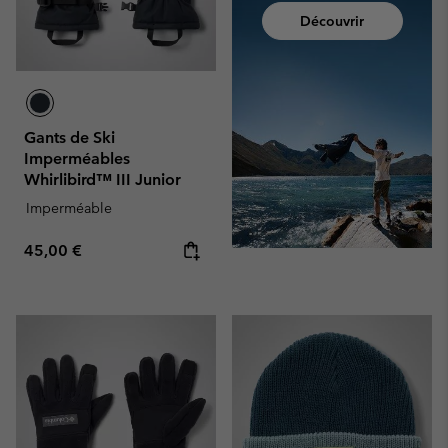
Découvrir
Gants de Ski
Imperméables
Whirlibird™ III Junior
Imperméable
Regular price:
45,00 €