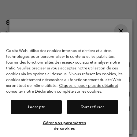
Belgique (français)
English ›
Nederlands ›
|
|
©
2026
Columbia Sportswear International Sarl. Avenue des Morgines, 12
1213 Petit-Lancy Switzerland. Tous droits réservés.
Veuillez choisir une langue
Conditions d'utilisation
Conditions Générales de Vente
Achats en ligne disponibles
Ce site Web utilise des cookies internes et de tiers et autres
Garanties Légales
Politique de confidentialité
technologies pour personnaliser le contenu et les publicités,
fournir des fonctionnalités de réseaux sociaux et analyser notre
Achat
United States
Conditions d'utilisation - Membres
trafic. Veuillez préciser si vous acceptez notre utilisation de ces
en
cookies via les options ci-dessous. Si vous refusez les cookies, les
Conditions D'utilisation - Contenu généré par l'utilisateur
Impressum
ligne
Achat
Belgium-English
cookies strictement nécessaires au fonctionnement du site Web
dispon
en
Cookies
seront tout de même utilisés.
Cliquez ici pour plus de détails et
ligne
consulter notre Déclaration complète sur les cookies.
Achat
Belgium-Français
dispon
en
Service client: Lun - sam de 9h à 13h et de 14h à 18h
(+)3278480783
ligne
J’accepte
Tout refuser
Achat
Belgium-Dutch
dispon
en
ligne
Gérer vos paramètres
Voir Tous Les Pays
dispon
de cookies