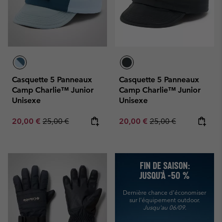
Casquette 5 Panneaux
Casquette 5 Panneaux
Camp Charlie™ Junior
Camp Charlie™ Junior
Unisexe
Unisexe
Sale price:
Regular price:
Sale price:
Regular price:
20,00 €
25,00 €
20,00 €
25,00 €
FIN DE SAISON:
JUSQU’À -50 %
Dernière chance d'économiser
sur l'équipement outdoor.
Jusqu'au 06/09.