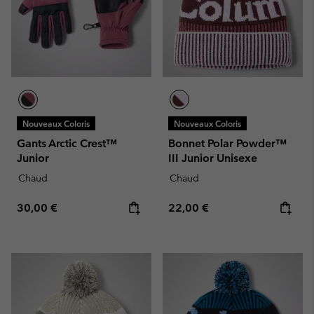
Nouveaux Coloris
Nouveaux Coloris
Gants Arctic Crest™
Bonnet Polar Powder™
Junior
III Junior Unisexe
Chaud
Chaud
Regular price:
Regular price:
30,00 €
22,00 €