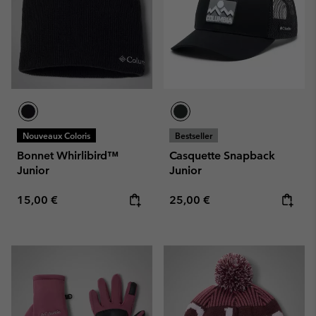
Nouveaux Coloris
Bestseller
Bonnet Whirlibird™
Casquette Snapback
Junior
Junior
Regular price:
Regular price:
15,00 €
25,00 €