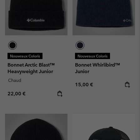
Nouveaux Coloris
Nouveaux Coloris
Bonnet Arctic Blast™
Bonnet Whirlibird™
Heavyweight Junior
Junior
Chaud
Regular price:
15,00 €
Regular price:
22,00 €