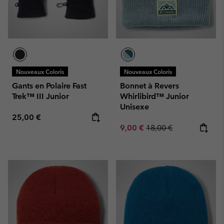
Nouveaux Coloris
Nouveaux Coloris
Gants en Polaire Fast
Bonnet à Revers
Trek™ III Junior
Whirlibird™ Junior
Unisexe
Regular price:
25,00 €
Sale price:
Regular price:
9,00 €
18,00 €