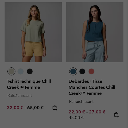
T-shirt Technique Chill
Débardeur Tissé
Creek™ Femme
Manches Courtes Chill
Creek™ Femme
Rafraîchissant
Rafraîchissant
Minimum sale price:
Maximum price:
32,00 €
-
65,00 €
Minimum sale price:
Maximum sale pric
Regular pr
22,00 €
-
27,00 €
45,00 €