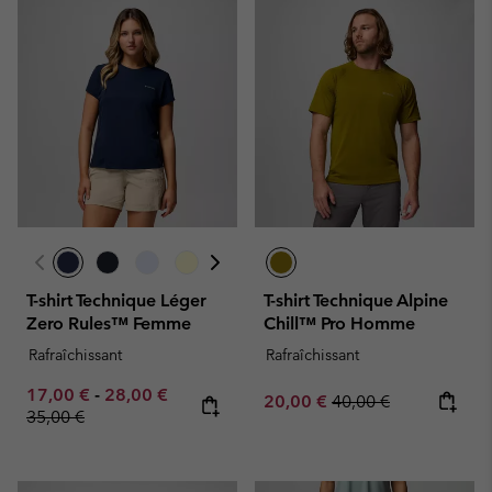
T-shirt Technique Léger
T-shirt Technique Alpine
Zero Rules™ Femme
Chill™ Pro Homme
Rafraîchissant
Rafraîchissant
Minimum sale price:
Maximum sale price:
Regular price:
17,00 €
-
28,00 €
Sale price:
Regular price:
20,00 €
40,00 €
35,00 €