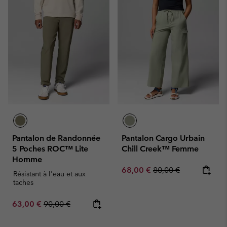
Pantalon de Randonnée
Pantalon Cargo Urbain
5 Poches ROC™ Lite
Chill Creek™ Femme
Homme
Sale price:
Regular price:
68,00 €
80,00 €
Résistant à l'eau et aux
taches
Sale price:
Regular price:
63,00 €
90,00 €