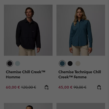
Chemise Chill Creek™
Chemise Technique Chill
Homme
Creek™ Femme
Sale price:
Regular price:
Sale price:
Regular price:
60,00 €
120,00 €
45,00 €
90,00 €