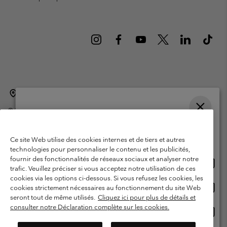
Belgique (français)
English ›
Nederlands ›
|
|
©
2026
Columbia Sportswear International Sarl. Avenue des Morgines, 12
1213 Petit-Lancy Switzerland. Tous droits réservés.
Veuillez choisir une langue
Conditions d'utilisation
Conditions Générales de Vente
Achats en ligne disponibles
Ce site Web utilise des cookies internes et de tiers et autres
Garanties Légales
Politique de confidentialité
technologies pour personnaliser le contenu et les publicités,
fournir des fonctionnalités de réseaux sociaux et analyser notre
Achat
United States
Conditions d'utilisation - Membres
trafic. Veuillez préciser si vous acceptez notre utilisation de ces
en
cookies via les options ci-dessous. Si vous refusez les cookies, les
Conditions D'utilisation - Contenu généré par l'utilisateur
Impressum
ligne
Achat
Belgium-English
cookies strictement nécessaires au fonctionnement du site Web
dispon
en
Cookies
seront tout de même utilisés.
Cliquez ici pour plus de détails et
ligne
consulter notre Déclaration complète sur les cookies.
Achat
Belgium-Français
dispon
en
Service client: Lun - sam de 9h à 13h et de 14h à 18h
(+)3278480783