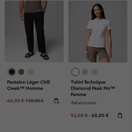
Pantalon Léger Chill
T-shirt Technique
Creek™ Homme
Diamond Peak Pro™
Femme
Sale price:
Regular price:
66,00 €
110,00 €
Rafraîchissant
Minimum sale price:
Maximum price:
52,00 €
-
65,00 €