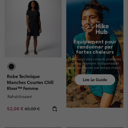
Équipement pour
randonner par
fortes chaleurs
Découvrez des conseils pratiques
et l'équipement indispensable
pour randonner par temps chaud.
Robe Technique
Lire Le Guide
Manches Courtes Chill
River™ Femme
Rafraîchissant
Sale price:
Regular price:
52,00 €
65,00 €