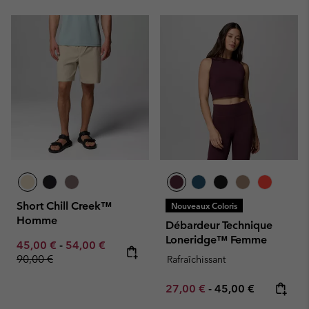
Short Chill Creek™
Nouveaux Coloris
Homme
Débardeur Technique
Loneridge™ Femme
Minimum sale price:
Maximum sale price:
Regular price:
45,00 €
-
54,00 €
90,00 €
Rafraîchissant
Minimum sale price:
Maximum price:
27,00 €
-
45,00 €