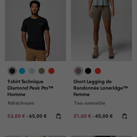
T-shirt Technique
Short Legging de
Diamond Peak Pro™
Randonnée Loneridge™
Homme
Femme
Rafraîchissant
Tissu extensible
Minimum sale price:
Maximum price:
Minimum sale price:
Maximum price:
52,00 €
-
65,00 €
31,00 €
-
45,00 €