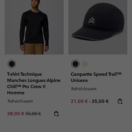
T-shirt Technique
Casquette Speed Trail™
Manches Longues Alpine
Unisexe
Chill™ Pro Crew II
Rafraîchissant
Homme
Minimum sale price:
Maximum price:
Rafraîchissant
21,00 €
-
35,00 €
Sale price:
Regular price:
38,00 €
55,00 €