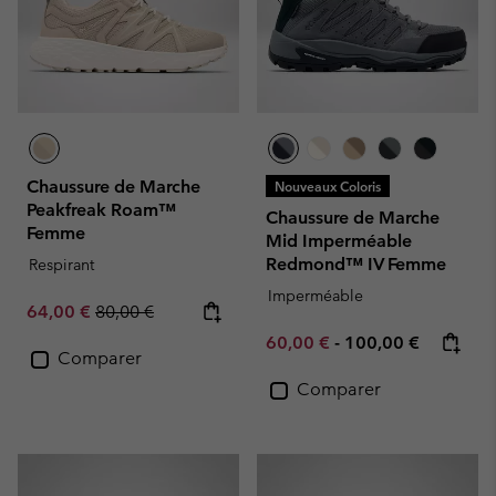
Chaussure de Marche
Nouveaux Coloris
Peakfreak Roam™
Chaussure de Marche
Femme
Mid Imperméable
Redmond™ IV Femme
Respirant
Imperméable
Sale price:
Regular price:
64,00 €
80,00 €
Minimum sale price:
Maximum price:
60,00 €
-
100,00 €
Comparer
Comparer