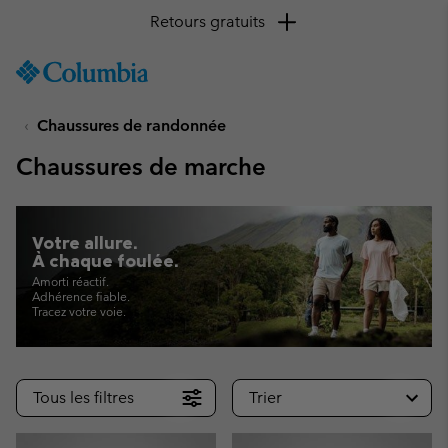
Retours gratuits
SKIP
Columbia
TO
Sportswear
CONTENT
Chaussures de randonnée
SKIP
TO
Chaussures de marche
MAIN
NAV
SKIP
Votre allure.
TO
À chaque foulée.
SEARCH
Amorti réactif.
Adhérence fiable.
Tracez votre voie.
Tous les filtres
Trier