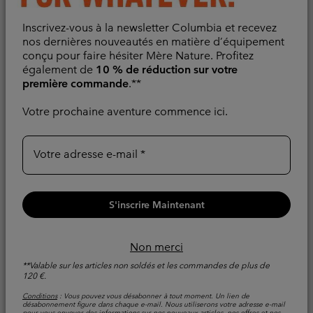
Chaussure de Marche
Chaussure de Marche
Imperméable Peakfreak
Imperméable Peakfreak
Inscrivez-vous à la newsletter Columbia et recevez
Roam™ Femme
Roam™ Femme
nos dernières nouveautés en matière d’équipement
conçu pour faire hésiter Mère Nature. Profitez
Imperméable
Imperméable
également de
10 % de réduction sur votre
première commande
.**
Sale price:
Regular price:
Regular price:
63,00 €
90,00 €
90,00 €
Votre prochaine aventure commence ici.
Comparer
Comparer
Votre adresse e-mail
S'inscrire Maintenant
Non merci
**Valable sur les articles non soldés et les commandes de plus de
120 €.
Conditions
: Vous pouvez vous désabonner à tout moment. Un lien de
désabonnement figure dans chaque e-mail. Nous utiliserons votre adresse e-mail
pour vous envoyer des informations sur nos nouveaux articles, nos offres et nos