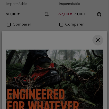
Imperméable
Imperméable
Regular price:
Sale price:
Regular price:
90,00 €
67,00 €
90,00 €
Comparer
Comparer
Nouveaux Coloris
Nouveaux Coloris