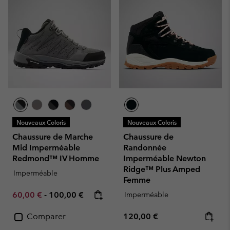
Nouveaux Coloris
Nouveaux Coloris
Chaussure de Marche
Chaussure de
Mid Imperméable
Randonnée
Redmond™ IV Homme
Imperméable Newton
Ridge™ Plus Amped
Imperméable
Femme
Minimum sale price:
Maximum price:
60,00 €
-
100,00 €
Imperméable
Regular price:
Comparer
120,00 €