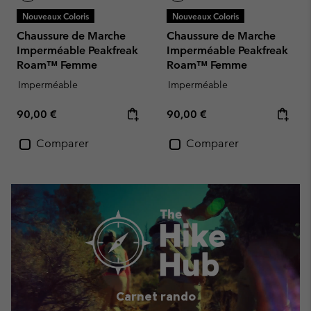
Nouveaux Coloris
Nouveaux Coloris
Chaussure de Marche
Chaussure de Marche
Imperméable Peakfreak
Imperméable Peakfreak
Roam™ Femme
Roam™ Femme
Imperméable
Imperméable
Regular price:
Regular price:
90,00 €
90,00 €
Comparer
Comparer
Carnet rando