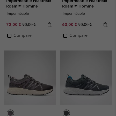
Imperméable Peakfreak
Imperméable Peakfreak
Roam™ Homme
Roam™ Homme
Imperméable
Imperméable
Sale price:
Regular price:
Sale price:
Regular price:
72,00 €
90,00 €
63,00 €
90,00 €
Comparer
Comparer