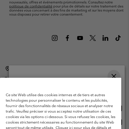
nouveautés, offres et événements promotionnels. Consultez notre
politique de confidentialité
pour plus de détails sur notre traitement des
données vous concernant à des fins de marketing et sur les moyens dont
vous disposez pour retirer votre consentement.
Belgique (français)
English ›
Nederlands ›
|
|
©
2026
Columbia Sportswear International Sarl. Avenue des Morgines, 12
1213 Petit-Lancy Switzerland. Tous droits réservés.
Veuillez choisir une langue
Conditions d'utilisation
Conditions Générales de Vente
Achats en ligne disponibles
Ce site Web utilise des cookies internes et de tiers et autres
Garanties Légales
Politique de confidentialité
technologies pour personnaliser le contenu et les publicités,
fournir des fonctionnalités de réseaux sociaux et analyser notre
Achat
United States
Conditions d'utilisation - Membres
trafic. Veuillez préciser si vous acceptez notre utilisation de ces
en
cookies via les options ci-dessous. Si vous refusez les cookies, les
Conditions D'utilisation - Contenu généré par l'utilisateur
Impressum
ligne
Achat
Belgium-English
cookies strictement nécessaires au fonctionnement du site Web
dispon
en
Cookies
seront tout de même utilisés.
Cliquez ici pour plus de détails et