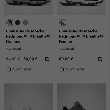
Chaussure de Marche
Chaussure de Marche
Redmond™ IV Breathe™
Redmond™ IV Breathe™
Homme
Femme
Respirant
Respirant
Minimum sale price:
Maximum price:
Regular price:
64,00 €
-
80,00 €
80,00 €
Comparer
Comparer