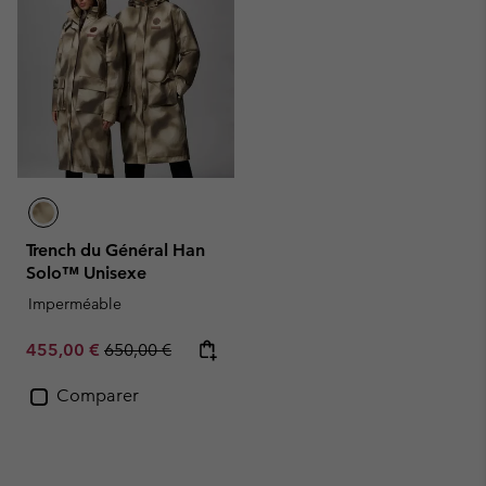
Trench du Général Han
Solo™ Unisexe
Imperméable
Sale price:
Regular price:
455,00 €
650,00 €
Comparer