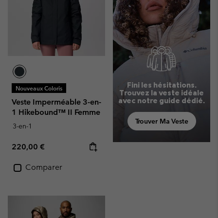
Fini les hésitations.
Nouveaux Coloris
Trouvez la veste idéale
avec notre guide dédié.
Veste Imperméable 3-en-
1 Hikebound™ II Femme
Trouver Ma Veste
3-en-1
Regular price:
220,00 €
Comparer