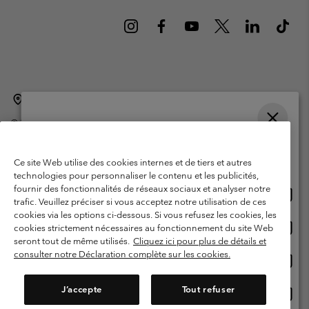
Belgique (français)
English ›
Nederlands ›
|
|
©
2026
Columbia Sportswear International Sarl. Avenue des Morgines, 12
1213 Petit-Lancy Switzerland. Tous droits réservés.
Veuillez choisir une langue
Conditions d'utilisation
Conditions Générales de Vente
Achats en ligne disponibles
Ce site Web utilise des cookies internes et de tiers et autres
Garanties Légales
Politique de confidentialité
technologies pour personnaliser le contenu et les publicités,
fournir des fonctionnalités de réseaux sociaux et analyser notre
Achat
United States
Conditions d'utilisation - Membres
trafic. Veuillez préciser si vous acceptez notre utilisation de ces
en
cookies via les options ci-dessous. Si vous refusez les cookies, les
Conditions D'utilisation - Contenu généré par l'utilisateur
Impressum
ligne
Achat
Belgium-English
cookies strictement nécessaires au fonctionnement du site Web
dispon
en
Cookies
seront tout de même utilisés.
Cliquez ici pour plus de détails et
ligne
consulter notre Déclaration complète sur les cookies.
Achat
Belgium-Français
dispon
en
Service client: Lun - sam de 9h à 13h et de 14h à 18h
(+)3278480783
ligne
J’accepte
Tout refuser
Achat
Belgium-Dutch
dispon
en