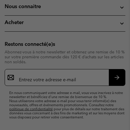
Nous connaitre
Acheter
Restons connecté(e)s
Abonnez-vous à notre newsletter et obtenez une remise de 10 %
sur votre première commande dès 120 € d’achats sur les articles
non soldés.
Inscription
par
e-
S’abo
mail
En nous communiquant votre adresse e-mail, vous vous inscrivez à notre
newsletter et bénéficiez d’une remise de bienvenue de 10 %.
Nous utiliserons votre adresse e-mail pour vous tenir informé(e) des
nouveautés, offres et événements promotionnels. Consultez notre
politique de confidentialité
pour plus de détails sur notre traitement des
données vous concernant à des fins de marketing et sur les moyens dont
vous disposez pour retirer votre consentement.