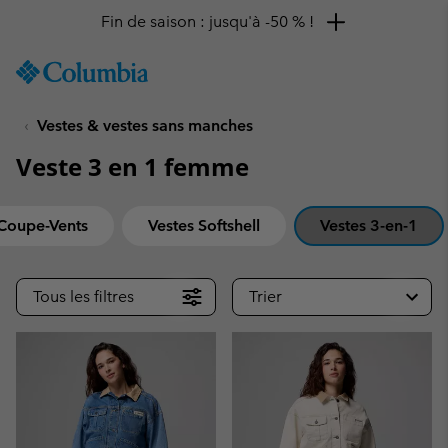
Fin de saison : jusqu'à -50 % !
SKIP
Columbia
TO
Sportswear
CONTENT
Vestes & vestes sans manches
SKIP
TO
Veste 3 en 1 femme
MAIN
NAV
SKIP
Coupe-Vents
Vestes Softshell
Vestes 3-en-1
TO
SEARCH
Tous les filtres
Trier