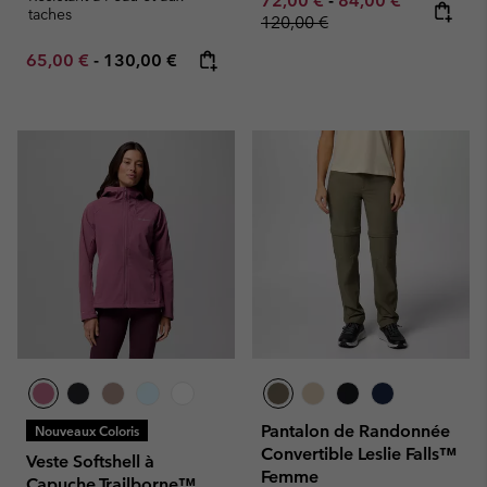
72,00 €
-
84,00 €
taches
120,00 €
Minimum sale price:
Maximum price:
65,00 €
-
130,00 €
Pantalon de Randonnée
Nouveaux Coloris
Convertible Leslie Falls™
Veste Softshell à
Femme
Capuche Trailborne™