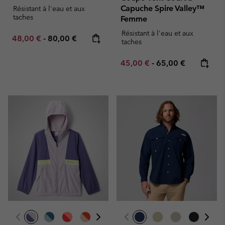
Capuche Spire Valley™
Résistant à l'eau et aux
taches
Femme
Résistant à l'eau et aux
Minimum sale price:
Maximum price:
48,00 €
-
80,00 €
taches
Minimum sale price:
Maximum price:
45,00 €
-
65,00 €