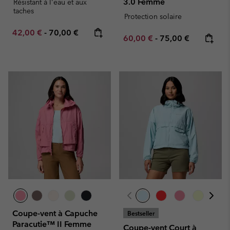
3.0 Femme
Résistant à l'eau et aux
taches
Protection solaire
Minimum sale price:
Maximum price:
42,00 €
-
70,00 €
Minimum sale price:
Maximum price:
60,00 €
-
75,00 €
Coupe-vent à Capuche
Bestseller
Paracutie™ II Femme
Coupe-vent Court à