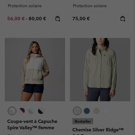
Protection solaire
Protection solaire
Minimum sale price:
Maximum price:
Regular price:
56,00 €
-
80,00 €
75,00 €
Coupe-vent à Capuche
Bestseller
Spire Valley™ Femme
Chemise Silver Ridge™