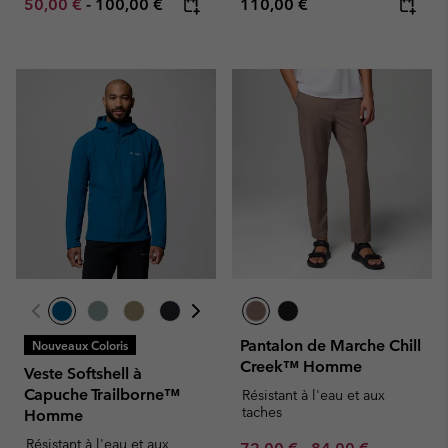
Minimum sale price:
Maximum price:
Regular price:
50,00 €
-
100,00 €
110,00 €
Pantalon de Marche Chill
Nouveaux Coloris
Creek™ Homme
Veste Softshell à
Capuche Trailborne™
Résistant à l'eau et aux
taches
Homme
Résistant à l'eau et aux
Minimum sale price:
Maximum sale pric
Regular pr