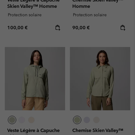
Skien Valley™ Homme
Homme
Protection solaire
Protection solaire
Regular price:
Regular price:
100,00 €
90,00 €
Veste Légère à Capuche
Chemise Skien Valley™