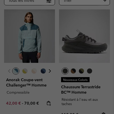
Tous les filtres
Trier
Anorak Coupe-vent
Nouveaux Coloris
Challenger™ Homme
Chaussure Terrastride
BC™ Homme
Compressible
Résistant à l'eau et aux
Minimum sale price:
Maximum price:
42,00 €
-
70,00 €
taches