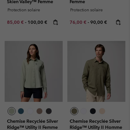
Skien Valley™ Femme
Femme
Protection solaire
Protection solaire
Minimum sale price:
Maximum price:
Minimum sale price:
Maximum price:
85,00 €
-
100,00 €
76,00 €
-
90,00 €
Chemise Recyclée Silver
Chemise Recyclée Silver
Ridge™ Utility II Femme
Ridge™ Utility II Homme