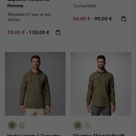
Femme
Convertible
Résistant à l'eau et aux
Minimum sale price:
Maximum price:
54,00 €
-
90,00 €
taches
Minimum sale price:
Maximum price:
78,00 €
-
130,00 €
Veste Légère à Capuche
Chemise Skien Valley™