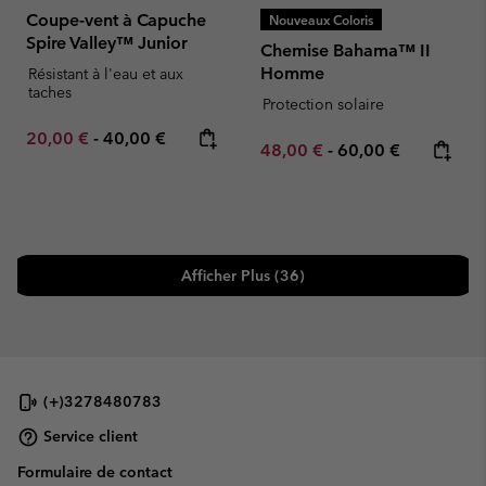
Coupe-vent à Capuche
Nouveaux Coloris
Spire Valley™ Junior
Chemise Bahama™ II
Homme
Résistant à l'eau et aux
taches
Protection solaire
Minimum sale price:
Maximum price:
20,00 €
-
40,00 €
Minimum sale price:
Maximum price:
48,00 €
-
60,00 €
Afficher Plus (36)
(+)3278480783
Service client
Formulaire de contact