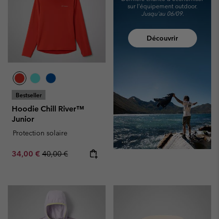
sur l'équipement outdoor.
Jusqu'au 06/09.
Découvrir
Bestseller
Hoodie Chill River™
Junior
Protection solaire
Sale price:
Regular price:
34,00 €
40,00 €