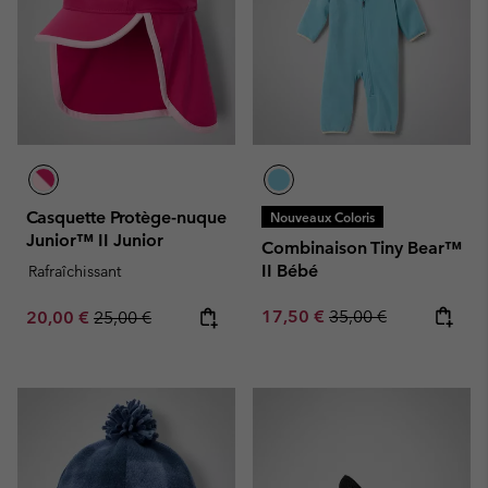
Casquette Protège-nuque
Nouveaux Coloris
Junior™ II Junior
Combinaison Tiny Bear™
II Bébé
Rafraîchissant
Sale price:
Regular price:
Sale price:
Regular price:
17,50 €
35,00 €
20,00 €
25,00 €