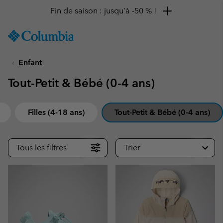
Fin de saison : jusqu'à -50 % !
SKIP
Columbia
TO
Sportswear
CONTENT
Enfant
SKIP
TO
Tout-Petit & Bébé (0-4 ans)
MAIN
NAV
SKIP
Filles (4-18 ans)
Tout-Petit & Bébé (0-4 ans)
TO
SEARCH
Tous les filtres
Trier