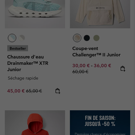
Coupe-vent
Bestseller
Challenger™ II Junior
Chaussure d'eau
Drainmaker™ XTR
Minimum sale price:
Maximum sale pric
Regular pr
30,00 €
-
36,00 €
Junior
60,00 €
Séchage rapide
Sale price:
Regular price:
45,00 €
65,00 €
FIN DE SAISON:
JUSQU’À -50 %
Dernière chance d'économiser