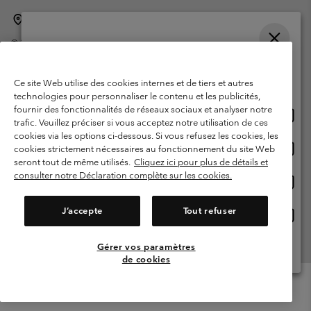
Belgique (français)
English ›
Nederlands ›
|
|
©
2026
Columbia Sportswear International Sarl. Avenue des Morgines, 12
1213 Petit-Lancy Switzerland. Tous droits réservés.
Veuillez choisir une langue
Conditions d'utilisation
Conditions Générales de Vente
Achats en ligne disponibles
Ce site Web utilise des cookies internes et de tiers et autres
Garanties Légales
Politique de confidentialité
technologies pour personnaliser le contenu et les publicités,
fournir des fonctionnalités de réseaux sociaux et analyser notre
Achat
United States
Conditions d'utilisation - Membres
trafic. Veuillez préciser si vous acceptez notre utilisation de ces
en
cookies via les options ci-dessous. Si vous refusez les cookies, les
Conditions D'utilisation - Contenu généré par l'utilisateur
Impressum
ligne
Achat
Belgium-English
cookies strictement nécessaires au fonctionnement du site Web
dispon
en
Cookies
seront tout de même utilisés.
Cliquez ici pour plus de détails et
ligne
consulter notre Déclaration complète sur les cookies.
Achat
Belgium-Français
dispon
en
Service client: Lun - sam de 9h à 13h et de 14h à 18h
(+)3278480783
ligne
J’accepte
Tout refuser
Achat
Belgium-Dutch
dispon
en
ligne
Gérer vos paramètres
Voir Tous Les Pays
dispon
de cookies
Menu
Rechercher
Connexion
Mini
Cart