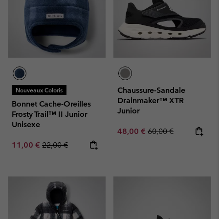
Chaussure-Sandale
Nouveaux Coloris
Drainmaker™ XTR
Bonnet Cache-Oreilles
Junior
Frosty Trail™ II Junior
Unisexe
Sale price:
Regular price:
48,00 €
60,00 €
Sale price:
Regular price:
11,00 €
22,00 €