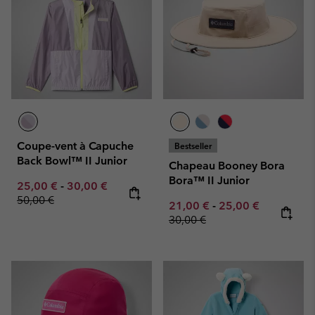
Coupe-vent à Capuche
Bestseller
Back Bowl™ II Junior
Chapeau Booney Bora
Bora™ II Junior
Minimum sale price:
Maximum sale price:
Regular price:
25,00 €
-
30,00 €
50,00 €
Minimum sale price:
Maximum sale pric
Regular pr
21,00 €
-
25,00 €
30,00 €