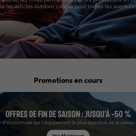
Bonnets & T
Bonnets & T
ur les articles outdoor conçus pour toutes les aventure
Pantalons Casual
Leggings
Polaires
Gants de Sk
Gants de Sk
Shorts Casual
Pantalons Casual
Pantalons de Ski
Shorts Casual
Vêtements
Tous les 
Jupes-Shorts & Robes
Couches de base &
Tous les 
Pantalons de Ski
chaussettes
s
s
Sous-Vêtements Techniques
Couches de base &
chaussettes
Chaussettes
Sous-vêtements
Sous-Vêtements Techniques
Promotions en cours
Chaussettes
OFFRES DE FIN DE SAISON : JUSQU’À -50 %
 d'économiser sur l'équipement le plus apprécié de la saison
Voir Maintenant