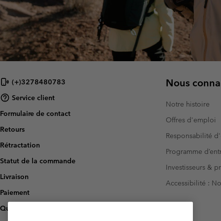
Nous connai
(+)3278480783
Service client
Notre histoire
Formulaire de contact
Offres d'emploi
Retours
Responsabilité d'
Rétractation
Programme d’entr
Statut de la commande
Investisseurs & p
Livraison
Accessibilité : 
Paiement
Questions fréquentes