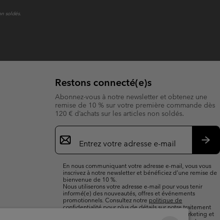
on soldés.
Restons connecté(e)s
Abonnez-vous à notre newsletter et obtenez une
remise de 10 % sur votre première commande dès
120 € d’achats sur les articles non soldés.
Inscription
par
e-
S’a
mail
En nous communiquant votre adresse e-mail, vous vous
inscrivez à notre newsletter et bénéficiez d’une remise de
bienvenue de 10 %.
Nous utiliserons votre adresse e-mail pour vous tenir
informé(e) des nouveautés, offres et événements
promotionnels. Consultez notre
politique de
confidentialité
pour plus de détails sur notre traitement
des données vous concernant à des fins de marketing et