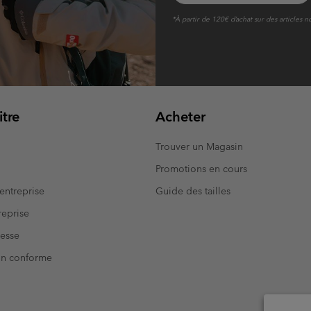
*À partir de 120€ d’achat sur des articles n
tre
Acheter
Trouver un Magasin
Promotions en cours
entreprise
Guide des tailles
eprise
resse
Non conforme