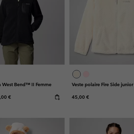
a West Bend™ II Femme
Veste polaire Fire Side junior
e price:
ximum price:
Regular price:
,00 €
45,00 €