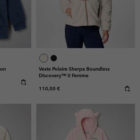
çon
Veste Polaire Sherpa Boundless
Discovery™ II Femme
Regular price:
110,00 €