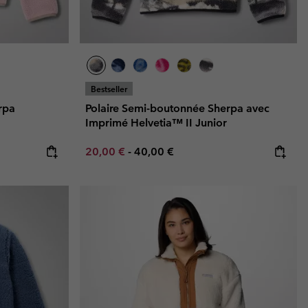
Bestseller
rpa
Polaire Semi-boutonnée Sherpa avec
Imprimé Helvetia™ II Junior
Minimum sale price:
Maximum price:
20,00 €
-
40,00 €