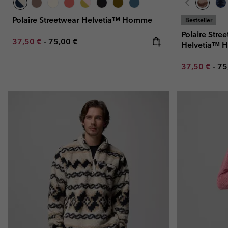
Polaire Streetwear Helvetia™ Homme
Bestseller
Polaire Stre
Minimum sale price:
Maximum price:
37,50 €
-
75,00 €
Helvetia™
Minimum sal
Ma
37,50 €
-
75