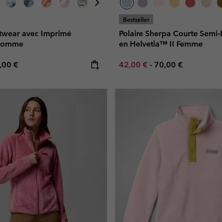
Bestseller
etwear avec Imprimé
Polaire Sherpa Courte Semi
 Homme
en Helvetia™ II Femme
e price:
ximum price:
Minimum sale price:
Maximum price:
,00 €
42,00 €
-
70,00 €