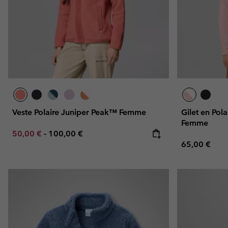
Veste Polaire Juniper Peak™ Femme
Gilet en Pol
Femme
Minimum sale price:
Maximum price:
50,00 €
-
100,00 €
Regular pric
65,00 €