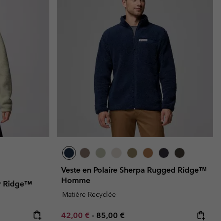
Veste en Polaire Sherpa Rugged Ridge™
Homme
er Ridge™
Matière Recyclée
Minimum sale price:
Maximum price:
42,00 €
-
85,00 €