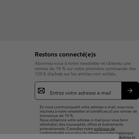
Restons connecté(e)s
Abonnez-vous à notre newsletter et obtenez une
remise de 10 % sur votre première commande dès
120 € d’achats sur les articles non soldés.
Inscription
par
e-
S’a
mail
En nous communiquant votre adresse e-mail, vous vous
inscrivez à notre newsletter et bénéficiez d’une remise de
bienvenue de 10 %.
Nous utiliserons votre adresse e-mail pour vous tenir
informé(e) des nouveautés, offres et événements
promotionnels. Consultez notre
politique de
confidentialité
pour plus de détails sur notre traitement
des données vous concernant à des fins de marketing et