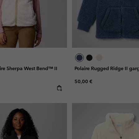
aire Sherpa West Bend™ II
Polaire Rugged Ridge II gar
Regular price:
50,00 €
e: