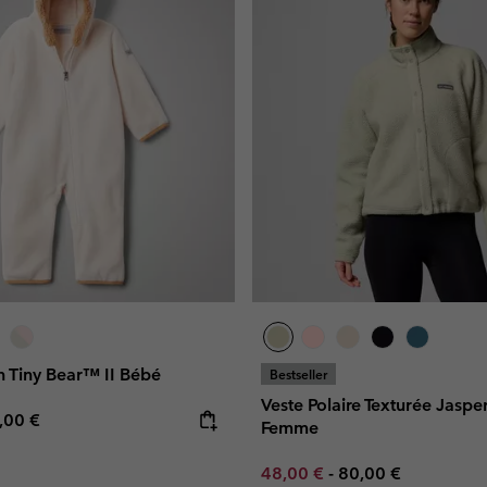
 Tiny Bear™ II Bébé
Bestseller
Veste Polaire Texturée Jasp
e price:
ximum price:
,00 €
Femme
Minimum sale price:
Maximum price:
48,00 €
-
80,00 €