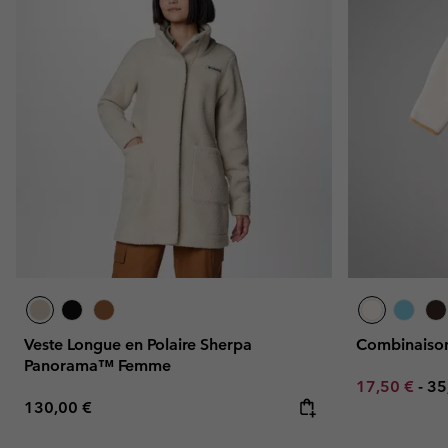
Veste Longue en Polaire Sherpa
Combinaison
Panorama™ Femme
Minimum sal
Ma
17,50 €
-
35
Regular price:
130,00 €