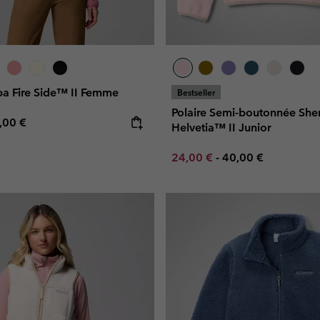
pa Fire Side™ II Femme
Bestseller
Polaire Semi-boutonnée She
e price:
ximum price:
,00 €
Helvetia™ II Junior
Minimum sale price:
Maximum price:
24,00 €
-
40,00 €