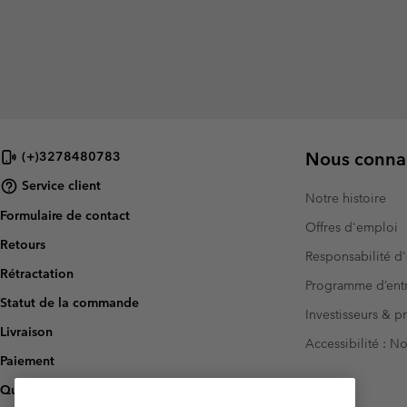
Nous connai
(+)3278480783
Service client
Notre histoire
Formulaire de contact
Offres d'emploi
Retours
Responsabilité d'
Rétractation
Programme d’entr
Statut de la commande
Investisseurs & p
Livraison
Accessibilité : 
Paiement
Questions fréquentes