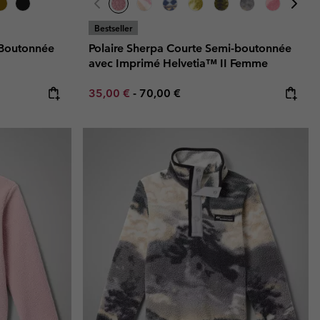
Bestseller
-Boutonnée
Polaire Sherpa Courte Semi-boutonnée
avec Imprimé Helvetia™ II Femme
Minimum sale price:
Maximum price:
35,00 €
-
70,00 €