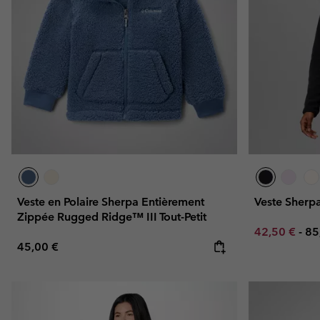
Veste en Polaire Sherpa Entièrement
Veste Sherp
Zippée Rugged Ridge™ III Tout-Petit
Minimum sal
Ma
42,50 €
-
85
Regular price:
45,00 €