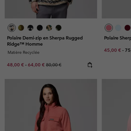
Polaire Demi-zip en Sherpa Rugged
Polaire Sher
Ridge™ Homme
Minimum sal
Ma
45,00 €
-
75
Matière Recyclée
Minimum sale price:
Maximum sale price:
Regular price:
48,00 €
-
64,00 €
80,00 €