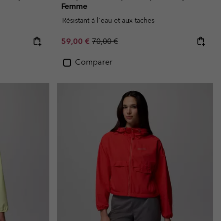
Femme
Résistant à l'eau et aux taches
Sale price:
Regular price:
59,00 €
70,00 €
Comparer