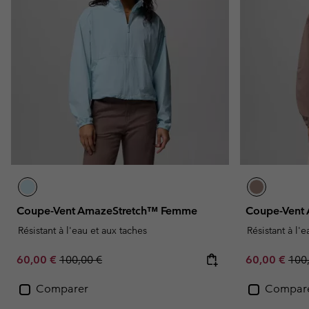
Omni-MAX™
Amaze™
Polaires
Polaires
Omni-MAX™
Polaires Techniques
Polaires Techniques
Polaires Sherpa
Polaires Sherpa
Polaires Casual
Polaires Casual
Polaires sans manche
Polaires sans manche
Coupe-Vent AmazeStretch™ Femme
Coupe-Vent
Résistant à l'eau et aux taches
Résistant à l'
Sale price:
Regular price:
Sale price:
Regu
60,00 €
100,00 €
60,00 €
100
Comparer
Compar