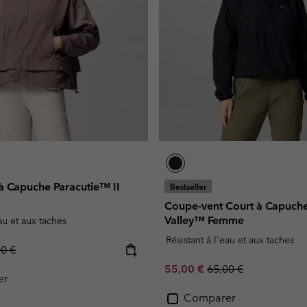
à Capuche Paracutie™ II
Bestseller
Coupe-vent Court à Capuche
Valley™ Femme
eau et aux taches
Résistant à l'eau et aux taches
lar price:
00 €
Sale price:
Regular price:
55,00 €
65,00 €
er
Comparer