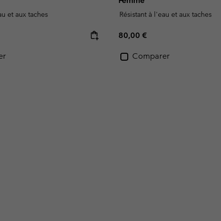
Femme
eau et aux taches
Résistant à l'eau et aux taches
e:
Regular price:
80,00 €
er
Comparer