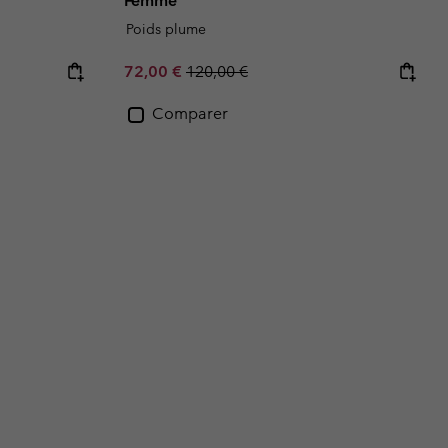
Femme
Poids plume
Sale price:
Regular price:
72,00 €
120,00 €
Comparer