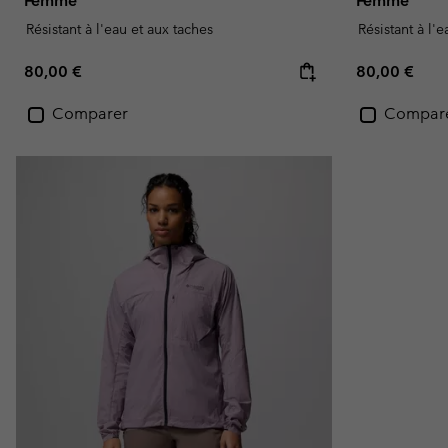
Femme
Femme
Résistant à l'eau et aux taches
Résistant à l'
Regular price:
Regular pric
80,00 €
80,00 €
Comparer
Compar