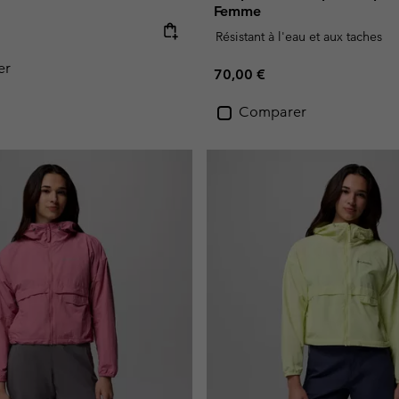
Femme
e:
Résistant à l'eau et aux taches
er
Regular price:
70,00 €
Comparer