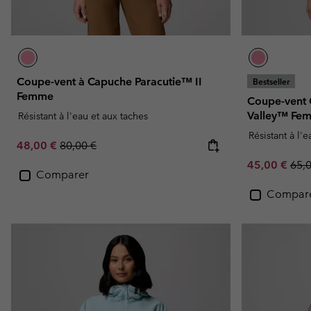
Coupe-vent à Capuche Paracutie™ II
Bestseller
Femme
Coupe-vent 
Valley™ Fe
Résistant à l'eau et aux taches
Résistant à l'
Sale price:
Regular price:
48,00 €
80,00 €
Sale price:
Regu
45,00 €
65,
Comparer
Compar