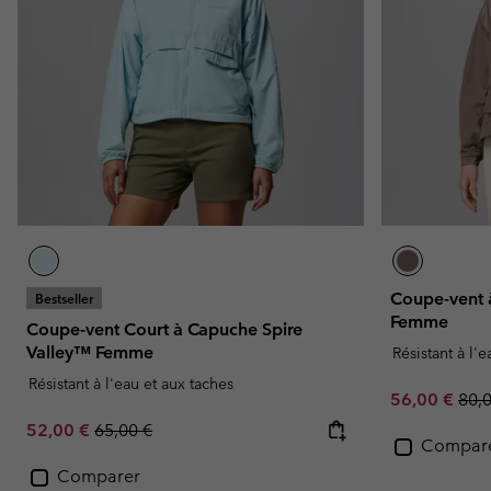
Coupe-vent 
Bestseller
Femme
Coupe-vent Court à Capuche Spire
Valley™ Femme
Résistant à l'
Résistant à l'eau et aux taches
Sale price:
Regu
56,00 €
80,
Sale price:
Regular price:
52,00 €
65,00 €
Compar
Comparer