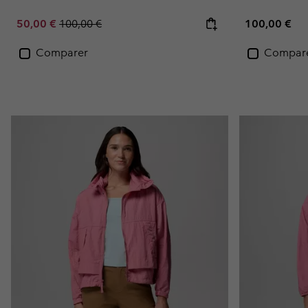
Sale price:
Regular price:
Regular pric
50,00 €
100,00 €
100,00 €
Comparer
Compar