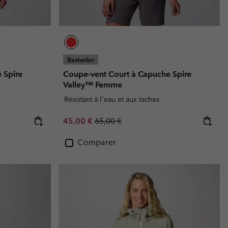
Bestseller
 Spire
Coupe-vent Court à Capuche Spire
Valley™ Femme
Résistant à l'eau et aux taches
Sale price:
Regular price:
45,00 €
65,00 €
Comparer