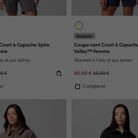
Bestseller
Court à Capuche Spire
Coupe-vent Court à Capuche
mme
Valley™ Femme
eau et aux taches
Résistant à l'eau et aux taches
lar price:
Sale price:
Regular price:
00 €
45,00 €
65,00 €
er
Comparer