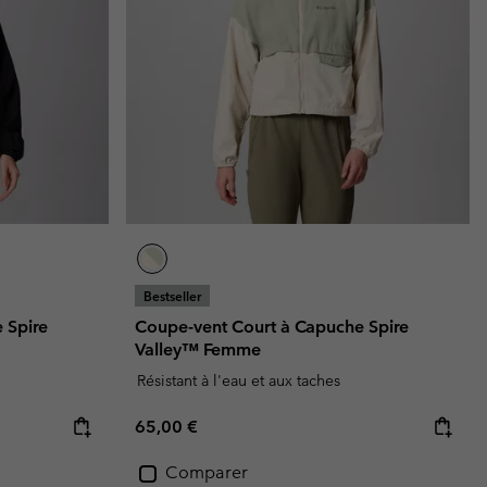
Bestseller
 Spire
Coupe-vent Court à Capuche Spire
Valley™ Femme
Résistant à l'eau et aux taches
Regular price:
65,00 €
Comparer