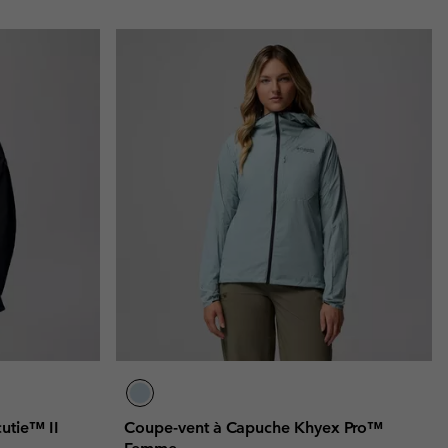
utie™ II
Coupe-vent à Capuche Khyex Pro™