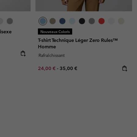
isexe
Nouveaux Coloris
T-shirt Technique Léger Zero Rules™
Homme
Rafraîchissant
Minimum sale price:
Maximum price:
24,00 €
-
35,00 €