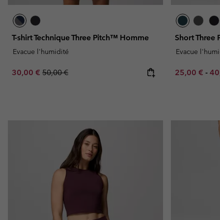
T-shirt Technique Three Pitch™ Homme
Short Three
Evacue l'humidité
Evacue l'humi
Sale price:
Regular price:
Minimum sal
Ma
30,00 €
50,00 €
25,00 €
-
40