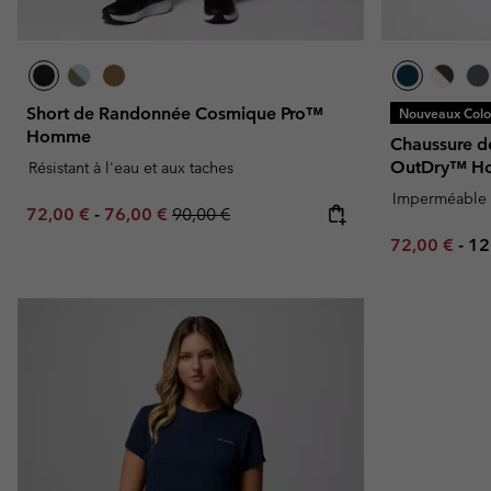
Short de Randonnée Cosmique Pro™
Nouveaux Color
Homme
Chaussure d
OutDry™ 
Résistant à l'eau et aux taches
Imperméable
Minimum sale price:
Maximum sale price:
Regular price:
72,00 €
-
76,00 €
90,00 €
Minimum sal
Ma
72,00 €
-
12