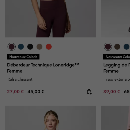
Nouveaux Coloris
Nouveaux Color
Débardeur Technique Loneridge™
Legging de
Femme
Femme
Rafraîchissant
Tissu extensib
Minimum sale price:
Maximum price:
Minimum sal
Ma
27,00 €
-
45,00 €
39,00 €
-
65