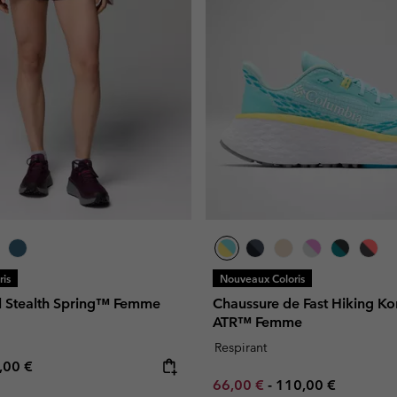
is
Nouveaux Coloris
il Stealth Spring™ Femme
Chaussure de Fast Hiking Kon
ATR™ Femme
Respirant
e price:
ximum price:
,00 €
Minimum sale price:
Maximum price:
66,00 €
-
110,00 €