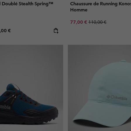
il Doublé Stealth Spring™
Chaussure de Running Kono
Homme
Sale price:
Regular price:
77,00 €
110,00 €
e price:
ximum price:
,00 €