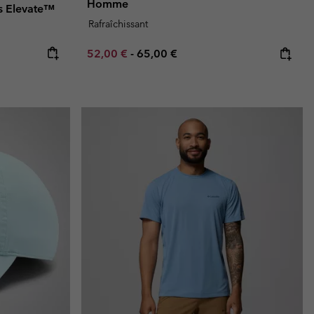
Homme
s Elevate™
Rafraîchissant
Minimum sale price:
Maximum price:
52,00 €
-
65,00 €