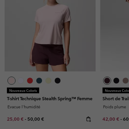
Nouveaux Coloris
Nouveaux Color
T-shirt Technique Stealth Spring™ Femme
Short de Tra
Evacue l'humidité
Poids plume
Minimum sale price:
Maximum price:
Minimum sal
Ma
25,00 €
-
50,00 €
42,00 €
-
60