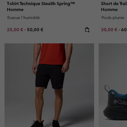
T-shirt Technique Stealth Spring™
Short de Tra
Homme
Homme
Evacue l'humidité
Poids plume
Minimum sale price:
Maximum price:
Minimum sal
Ma
25,00 €
-
50,00 €
30,00 €
-
60