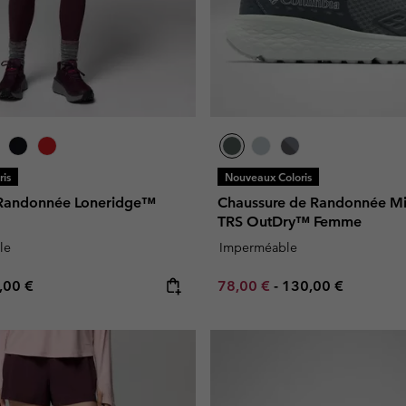
is
Nouveaux Coloris
 Randonnée Loneridge™
Chaussure de Randonnée M
TRS OutDry™ Femme
le
Imperméable
e price:
ximum price:
Minimum sale price:
Maximum price:
,00 €
78,00 €
-
130,00 €