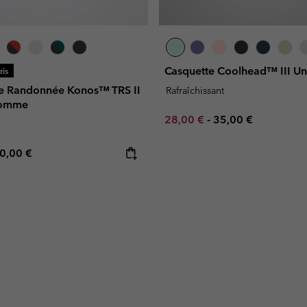
Casquette Coolhead™ III Un
is
e Randonnée Konos™ TRS II
Rafraîchissant
Homme
Minimum sale price:
Maximum price:
28,00 €
-
35,00 €
e price:
ximum price:
0,00 €