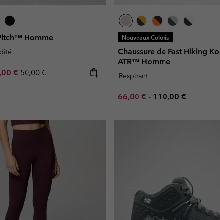
 Pitch™ Homme
Nouveaux Coloris
Chaussure de Fast Hiking Kon
dité
ATR™ Homme
e price:
ximum sale price:
Regular price:
,00 €
50,00 €
Respirant
Minimum sale price:
Maximum price:
66,00 €
-
110,00 €