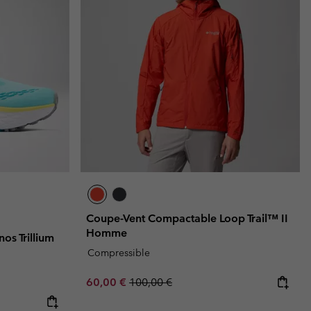
Coupe-Vent Compactable Loop Trail™ II
Homme
os Trillium
Compressible
Sale price:
Regular price:
60,00 €
100,00 €