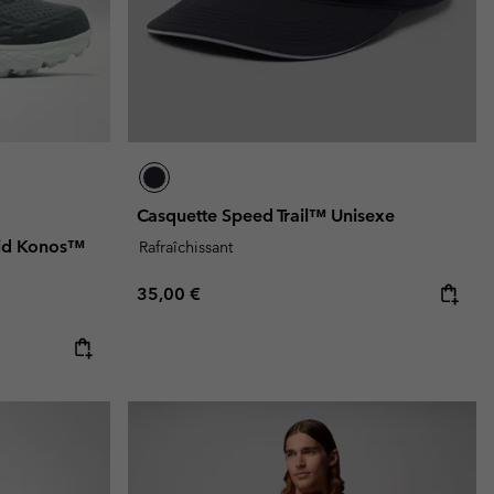
Casquette Speed Trail™ Unisexe
id Konos™
Rafraîchissant
Regular price:
35,00 €