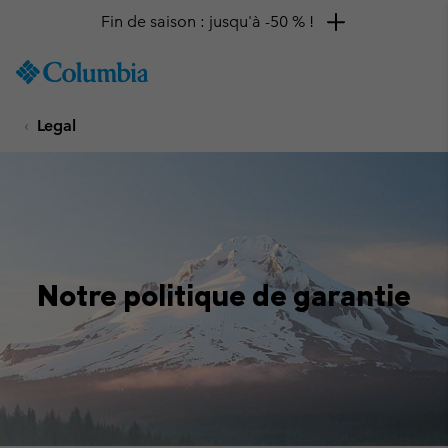
Fin de saison : jusqu'à -50 % !
SKIP
Columbia
TO
Sportswear
CONTENT
Legal
SKIP
TO
MAIN
NAV
SKIP
TO
SEARCH
Notre politique de garantie