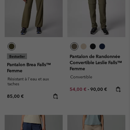
Pantalon de Randonnée
Bestseller
Convertible Leslie Falls™
Pantalon Brea Falls™
Femme
Femme
Convertible
Résistant à l'eau et aux
taches
Minimum sale price:
Maximum price:
54,00 €
-
90,00 €
Regular price:
85,00 €