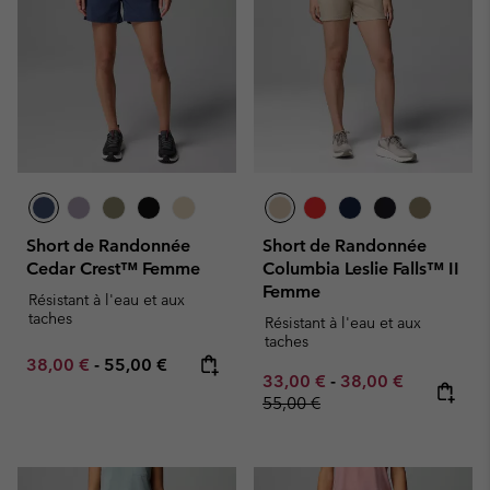
Short de Randonnée
Short de Randonnée
Cedar Crest™ Femme
Columbia Leslie Falls™ II
Femme
Résistant à l'eau et aux
taches
Résistant à l'eau et aux
taches
Minimum sale price:
Maximum price:
38,00 €
-
55,00 €
Minimum sale price:
Maximum sale pric
Regular pr
33,00 €
-
38,00 €
55,00 €