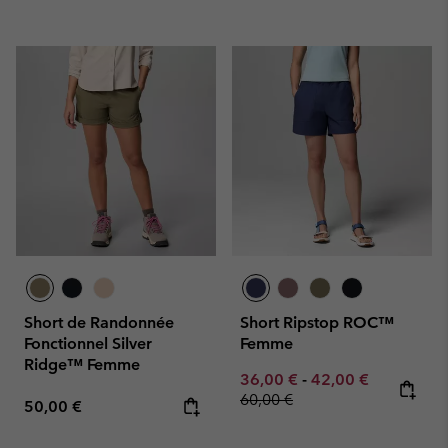
Short de Randonnée
Short Ripstop ROC™
Fonctionnel Silver
Femme
Ridge™ Femme
Minimum sale price:
Maximum sale pric
Regular pr
36,00 €
-
42,00 €
60,00 €
Regular price:
50,00 €