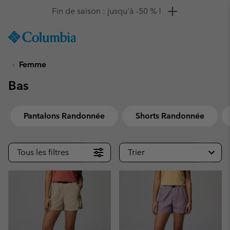
Remise de 10 % à saisir
SKIP
Columbia
TO
Sportswear
CONTENT
Femme
SKIP
TO
Bas
MAIN
NAV
SKIP
Pantalons Randonnée
Shorts Randonnée
TO
SEARCH
Tous les filtres
Trier