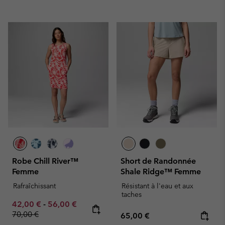
Robe Chill River™
Short de Randonnée
Femme
Shale Ridge™ Femme
Rafraîchissant
Résistant à l'eau et aux
taches
Minimum sale price:
Maximum sale price:
Regular price:
42,00 €
-
56,00 €
70,00 €
Regular price:
65,00 €