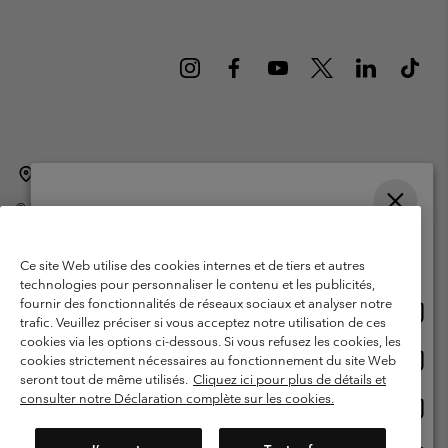
Belgique (français)
English ›
Nederlands ›
|
|
©
2026
Columbia Sportswear International Sarl. Avenue des Morgines, 12
1213 Petit-Lancy Switzerland. Tous droits réservés.
Veuillez choisir une langue
Conditions d'utilisation
Conditions Générales de Vente
Achats en ligne disponibles
Ce site Web utilise des cookies internes et de tiers et autres
Garanties Légales
Politique de confidentialité
technologies pour personnaliser le contenu et les publicités,
fournir des fonctionnalités de réseaux sociaux et analyser notre
Achat
United States
Conditions d'utilisation - Membres
trafic. Veuillez préciser si vous acceptez notre utilisation de ces
en
cookies via les options ci-dessous. Si vous refusez les cookies, les
Conditions D'utilisation - Contenu généré par l'utilisateur
Impressum
ligne
Achat
Belgium-English
cookies strictement nécessaires au fonctionnement du site Web
dispon
en
Cookies
seront tout de même utilisés.
Cliquez ici pour plus de détails et
ligne
consulter notre Déclaration complète sur les cookies.
Achat
Belgium-Français
dispon
en
Service client: Lun - sam de 9h à 13h et de 14h à 18h
(+)3278480783
ligne