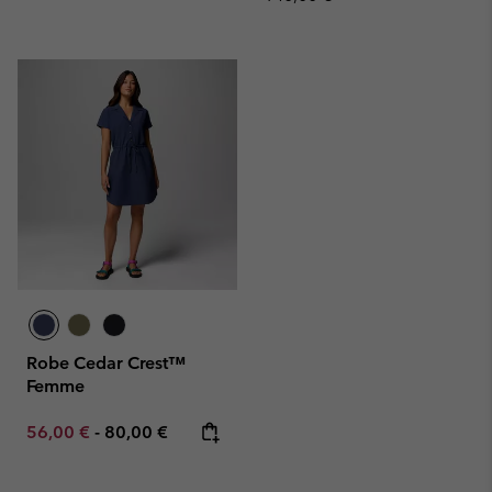
Robe Cedar Crest™
Femme
Minimum sale price:
Maximum price:
56,00 €
-
80,00 €