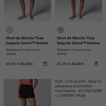
Short de Marche Tissé
Short de Marche Tissé
Sequoia Grove™ Femme
Sequoia Grove™ Femme
Résistant à l'eau et aux
Résistant à l'eau et aux
taches
taches
Sale price:
Regular price:
Sale price:
Regular price:
45,00 €
65,00 €
45,00 €
65,00 €
8.24 - COL EU/UK - Back to
adventure promotion -
Grid banner - ECOM-53480
- CONTENT PAGE