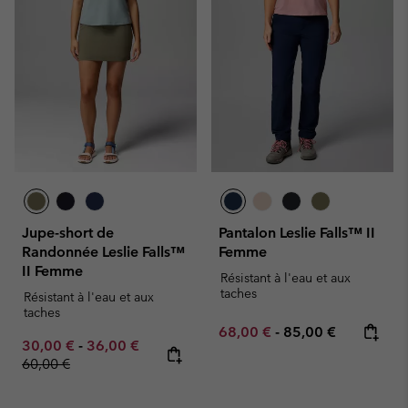
Jupe-short de
Pantalon Leslie Falls™ II
Randonnée Leslie Falls™
Femme
II Femme
Résistant à l'eau et aux
taches
Résistant à l'eau et aux
taches
Minimum sale price:
Maximum price:
68,00 €
-
85,00 €
Minimum sale price:
Maximum sale price:
Regular price:
30,00 €
-
36,00 €
60,00 €