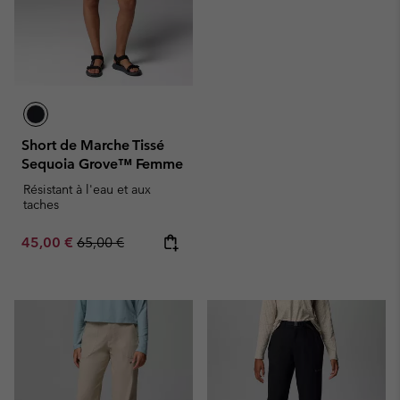
Short de Marche Tissé
Sequoia Grove™ Femme
Résistant à l'eau et aux
taches
Sale price:
Regular price:
45,00 €
65,00 €