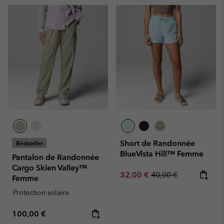
Short de Randonnée
Bestseller
BlueVista Hill™ Femme
Pantalon de Randonnée
Cargo Skien Valley™
Sale price:
Regular price:
32,00 €
40,00 €
Femme
Protection solaire
Regular price:
100,00 €