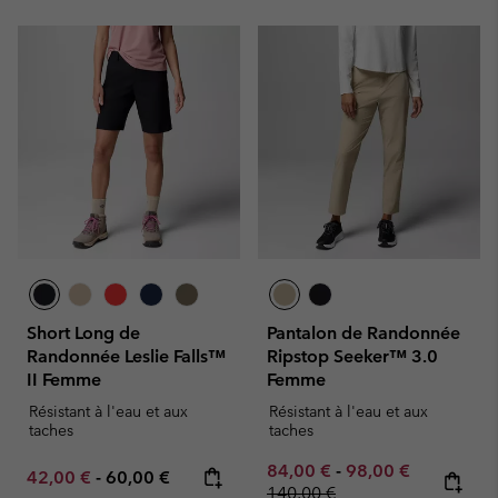
Short Long de
Pantalon de Randonnée
Randonnée Leslie Falls™
Ripstop Seeker™ 3.0
II Femme
Femme
Résistant à l'eau et aux
Résistant à l'eau et aux
taches
taches
Minimum sale price:
Maximum sale pric
Regular pr
84,00 €
-
98,00 €
Minimum sale price:
Maximum price:
42,00 €
-
60,00 €
140,00 €