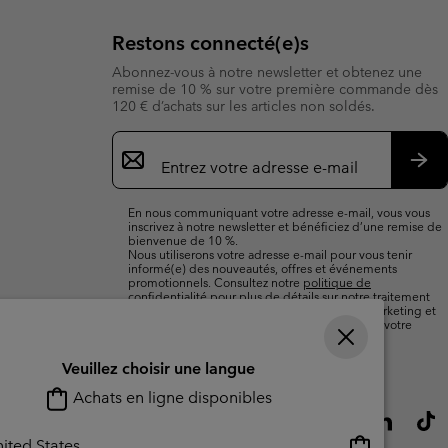
Restons connecté(e)s
Abonnez-vous à notre newsletter et obtenez une
remise de 10 % sur votre première commande dès
120 € d’achats sur les articles non soldés.
Inscription
par
e-
S’a
mail
En nous communiquant votre adresse e-mail, vous vous
inscrivez à notre newsletter et bénéficiez d’une remise de
bienvenue de 10 %.
Nous utiliserons votre adresse e-mail pour vous tenir
informé(e) des nouveautés, offres et événements
promotionnels. Consultez notre
politique de
confidentialité
pour plus de détails sur notre traitement
des données vous concernant à des fins de marketing et
sur les moyens dont vous disposez pour retirer votre
consentement.
Veuillez choisir une langue
Achats en ligne disponibles
Achats
ited States