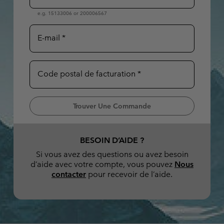
Bonnets & T
Bonnets & T
Pantalons Casual
Leggings
Polaires
e.g. 15133006 or 200006567
Gants de Sk
Gants de Sk
Shorts Casual
Pantalons Casual
E-mail
Pantalons de Ski
Shorts Casual
Vêtements
Tous les 
Jupes-Shorts & Robes
Couches de base &
Tous les 
Code postal de facturation
Pantalons de Ski
chaussettes
s
s
Sous-Vêtements Techniques
Couches de base &
Trouver Une Commande
chaussettes
Chaussettes
Sous-vêtements
Sous-Vêtements Techniques
BESOIN D’AIDE ?
Chaussettes
Si vous avez des questions ou avez besoin
d’aide avec votre compte, vous pouvez
Nous
contacter
pour recevoir de l’aide.