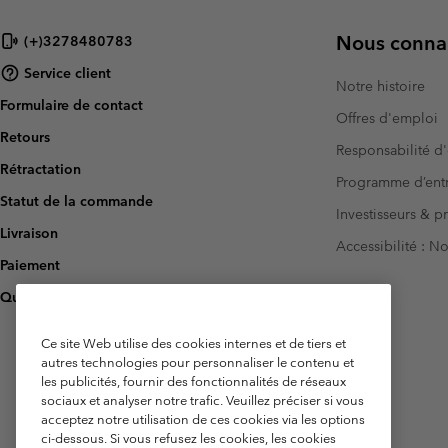
Nous connai
(+)3278480783
Service client
Notre histoire
Formulaire de contact
Offres d'emploi
Retours
Responsabilité d'
Rétractation
Programme d’entr
Statut de la commande
Investisseurs & p
Livraison
Accessibilité : 
Paiement
Questions fréquentes
Ce site Web utilise des cookies internes et de tiers et
autres technologies pour personnaliser le contenu et
les publicités, fournir des fonctionnalités de réseaux
sociaux et analyser notre trafic. Veuillez préciser si vous
acceptez notre utilisation de ces cookies via les options
ci-dessous. Si vous refusez les cookies, les cookies