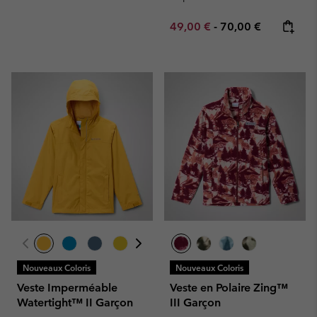
Minimum sale price:
Maximum price:
49,00 €
-
70,00 €
Nouveaux Coloris
Nouveaux Coloris
Veste Imperméable
Veste en Polaire Zing™
Watertight™ II Garçon
III Garçon