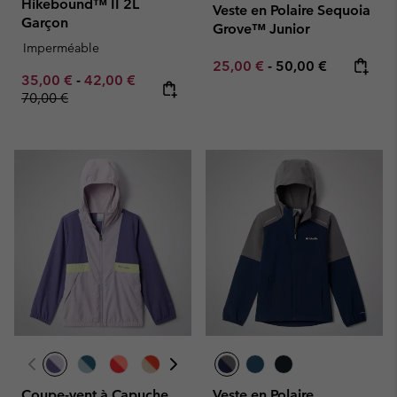
Hikebound™ II 2L
Veste en Polaire Sequoia
Garçon
Grove™ Junior
Imperméable
Minimum sale price:
Maximum price:
25,00 €
-
50,00 €
Minimum sale price:
Maximum sale price:
Regular price:
35,00 €
-
42,00 €
70,00 €
Coupe-vent à Capuche
Veste en Polaire