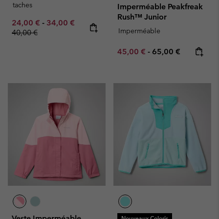
taches
Imperméable Peakfreak
Rush™ Junior
Minimum sale price:
Maximum sale price:
Regular price:
24,00 €
-
34,00 €
Imperméable
40,00 €
Minimum sale price:
Maximum price:
45,00 €
-
65,00 €
Veste Imperméable
Nouveaux Coloris