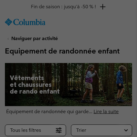
Remise de 10 % à saisir
SKIP
Columbia
TO
Sportswear
CONTENT
Naviguer par activité
SKIP
TO
Equipement de randonnée enfant
MAIN
NAV
SKIP
TO
Vêtements
SEARCH
et chaussures
de rando enfant
Équipement de randonnée qui garde
...
Lire la suite
Tous les filtres
Trier