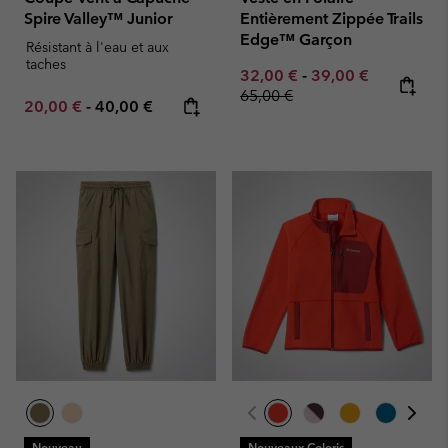
Spire Valley™ Junior
Entièrement Zippée Trails
Edge™ Garçon
Résistant à l'eau et aux
taches
Minimum sale price:
Maximum sale pric
Regular pr
32,00 €
-
39,00 €
65,00 €
Minimum sale price:
Maximum price:
20,00 €
-
40,00 €
Nouveau
Nouveaux Coloris