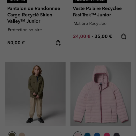
Pantalon de Randonnée
Veste Polaire Recyclée
Cargo Recyclé Skien
Fast Trek™ Junior
Valley™ Junior
Matière Recyclée
Protection solaire
Minimum sale price:
Maximum price:
24,00 €
-
35,00 €
Regular price:
50,00 €