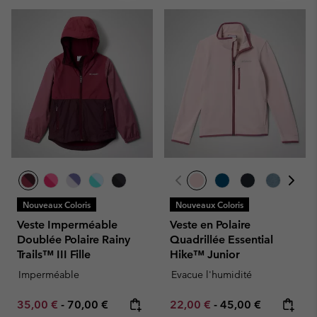
Nouveaux Coloris
Nouveaux Coloris
Veste Imperméable
Veste en Polaire
Doublée Polaire Rainy
Quadrillée Essential
Trails™ III Fille
Hike™ Junior
Imperméable
Evacue l'humidité
Minimum sale price:
Maximum price:
Minimum sale price:
Maximum price:
35,00 €
-
70,00 €
22,00 €
-
45,00 €