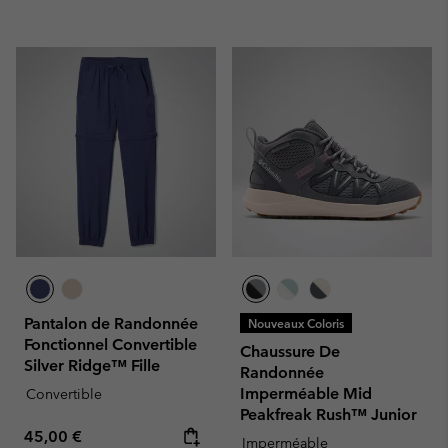
Pantalon de Randonnée
Nouveaux Coloris
Fonctionnel Convertible
Chaussure De
Silver Ridge™ Fille
Randonnée
Imperméable Mid
Convertible
Peakfreak Rush™ Junior
Regular price:
45,00 €
Imperméable