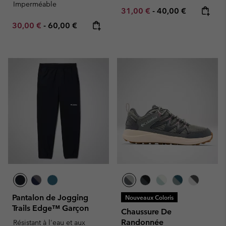
Imperméable
Minimum sale price:
Maximum price:
31,00 €
-
40,00 €
Minimum sale price:
Maximum price:
30,00 €
-
60,00 €
Pantalon de Jogging
Nouveaux Coloris
Trails Edge™ Garçon
Chaussure De
Randonnée
Résistant à l'eau et aux