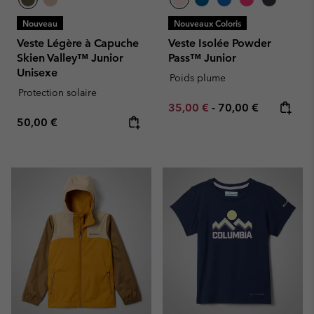
Nouveau
Nouveaux Coloris
Veste Légère à Capuche
Veste Isolée Powder
Skien Valley™ Junior
Pass™ Junior
Unisexe
Poids plume
Protection solaire
Minimum sale price:
Maximum price:
35,00 €
-
70,00 €
Regular price:
50,00 €