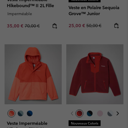
Hikebound™ II 2L Fille
Veste en Polaire Sequoia
Grove™ Junior
Imperméable
Sale price:
Regular price:
Sale price:
Regular price:
25,00 €
50,00 €
35,00 €
70,00 €
Veste Imperméable
Nouveaux Coloris