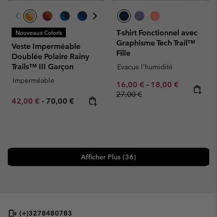
T-shirt Fonctionnel avec
Nouveaux Coloris
Graphisme Tech Trail™
Veste Imperméable
Fille
Doublée Polaire Rainy
Trails™ III Garçon
Evacue l'humidité
Imperméable
Minimum sale price:
Maximum sale pric
Regular pr
16,00 €
-
18,00 €
27,00 €
Minimum sale price:
Maximum price:
42,00 €
-
70,00 €
Afficher Plus (36)
(+)3278480783