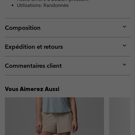
Utilisations: Randonnée
Composition
Expan
or
collap
Expédition et retours
sectio
Expan
or
collap
Commentaires client
sectio
Expan
or
collap
Vous Aimerez Aussi
sectio