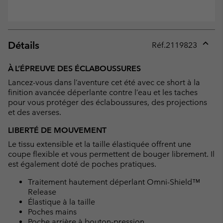
Détails
Réf.
2119823
Expan
or
À L’ÉPREUVE DES ÉCLABOUSSURES
collap
Lancez-vous dans l’aventure cet été avec ce short à la
sectio
finition avancée déperlante contre l’eau et les taches
pour vous protéger des éclaboussures, des projections
et des averses.
LIBERTÉ DE MOUVEMENT
Le tissu extensible et la taille élastiquée offrent une
coupe flexible et vous permettent de bouger librement. Il
est également doté de poches pratiques.
Traitement hautement déperlant Omni-Shield™
Release
Élastique à la taille
Poches mains
Poche arrière à bouton-pression.