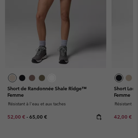
Short de Randonnée Shale Ridge™
Short Long
Femme
Femme
Résistant à l'eau et aux taches
Résistant à 
Minimum sale price:
Maximum price:
Minimum sa
52,00 €
-
65,00 €
42,00 €
-