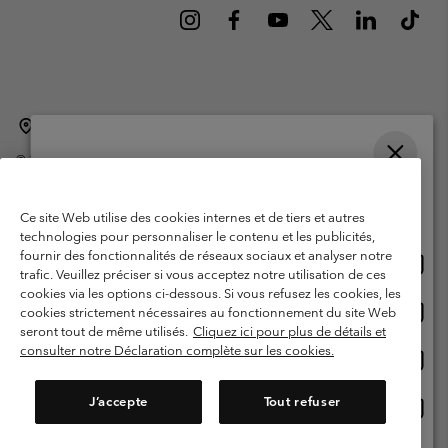
Belgique (français)
English ›
Nederlands ›
|
|
©
2026
Columbia Sportswear International Sarl. Avenue des Morgines, 12
1213 Petit-Lancy Switzerland. Tous droits réservés.
Veuillez choisir une langue
Conditions d'utilisation
Conditions Générales de Vente
Achats en ligne disponibles
Ce site Web utilise des cookies internes et de tiers et autres
Garanties Légales
Politique de confidentialité
technologies pour personnaliser le contenu et les publicités,
fournir des fonctionnalités de réseaux sociaux et analyser notre
Achat
United States
Conditions d'utilisation - Membres
trafic. Veuillez préciser si vous acceptez notre utilisation de ces
en
cookies via les options ci-dessous. Si vous refusez les cookies, les
Conditions D'utilisation - Contenu généré par l'utilisateur
Impressum
ligne
Achat
Belgium-English
cookies strictement nécessaires au fonctionnement du site Web
dispon
en
Cookies
seront tout de même utilisés.
Cliquez ici pour plus de détails et
ligne
consulter notre Déclaration complète sur les cookies.
Achat
Belgium-Français
dispon
en
Service client: Lun - sam de 9h à 13h et de 14h à 18h
(+)3278480783
ligne
J’accepte
Tout refuser
Achat
Belgium-Dutch
dispon
en
ligne