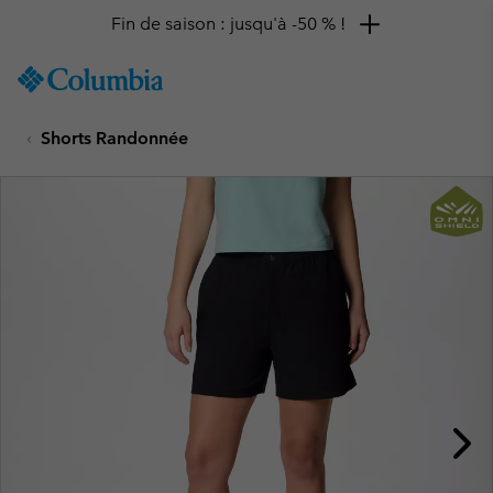
Fin de saison : jusqu'à -50 % !
SKIP
Columbia
TO
Sportswear
CONTENT
Shorts Randonnée
SKIP
TO
MAIN
NAV
SKIP
TO
SEARCH