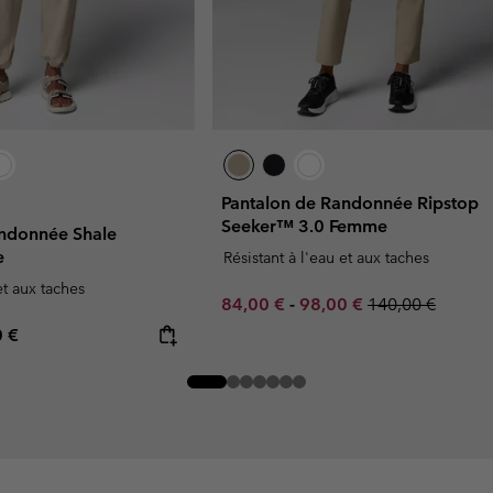
Pantalon de Randonnée Ripstop
Seeker™ 3.0 Femme
andonnée Shale
e
Résistant à l'eau et aux taches
et aux taches
Minimum sale price:
Maximum sale price:
Regular price:
84,00 €
-
98,00 €
140,00 €
rice:
mum price:
0 €