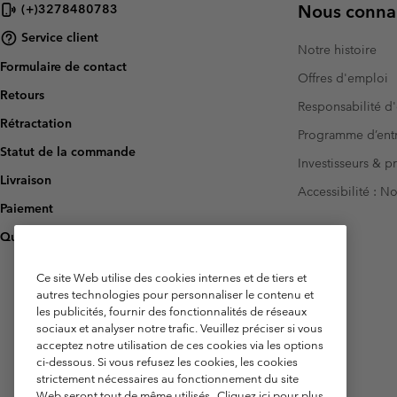
Nous connai
(+)3278480783
Service client
Notre histoire
Formulaire de contact
Offres d'emploi
Retours
Responsabilité d'
Rétractation
Programme d’entr
Statut de la commande
Investisseurs & p
Livraison
Accessibilité : 
Paiement
Questions fréquentes
Ce site Web utilise des cookies internes et de tiers et
autres technologies pour personnaliser le contenu et
les publicités, fournir des fonctionnalités de réseaux
sociaux et analyser notre trafic. Veuillez préciser si vous
acceptez notre utilisation de ces cookies via les options
ci-dessous. Si vous refusez les cookies, les cookies
strictement nécessaires au fonctionnement du site
Web seront tout de même utilisés.
Cliquez ici pour plus