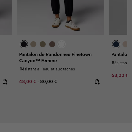
Pantalon de Randonnée Pinetown
Pantalon 
Canyon™ Femme
Résistant à
Résistant à l'eau et aux taches
Minimum s
68,00 €
Minimum sale price:
Maximum price:
48,00 €
-
80,00 €