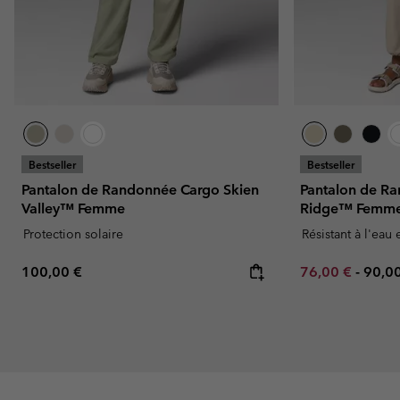
Bestseller
Bestseller
Pantalon de Randonnée Cargo Skien
Pantalon de R
Valley™ Femme
Ridge™ Femm
Protection solaire
Résistant à l'eau 
Regular price:
Minimum sale p
Maxi
100,00 €
76,00 €
-
90,0