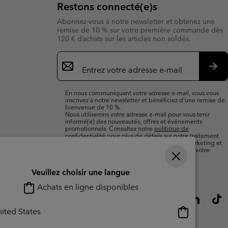
Restons connecté(e)s
Abonnez-vous à notre newsletter et obtenez une
remise de 10 % sur votre première commande dès
120 € d’achats sur les articles non soldés.
Inscription
par
e-
S’a
mail
En nous communiquant votre adresse e-mail, vous vous
inscrivez à notre newsletter et bénéficiez d’une remise de
bienvenue de 10 %.
Nous utiliserons votre adresse e-mail pour vous tenir
informé(e) des nouveautés, offres et événements
promotionnels. Consultez notre
politique de
confidentialité
pour plus de détails sur notre traitement
des données vous concernant à des fins de marketing et
sur les moyens dont vous disposez pour retirer votre
consentement.
Veuillez choisir une langue
Achats en ligne disponibles
Achats
ited States
en