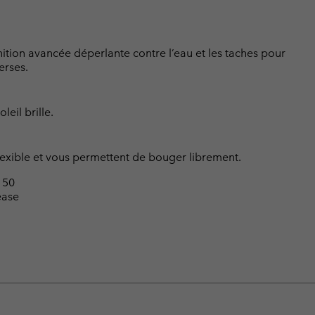
nition avancée déperlante contre l’eau et les taches pour
erses.
eil brille.
 flexible et vous permettent de bouger librement.
 50
ease