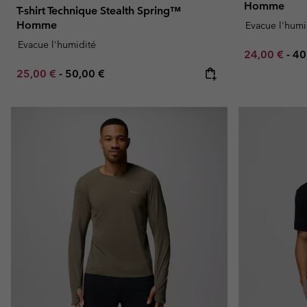
Homme
T-shirt Technique Stealth Spring™
Homme
Evacue l'humi
Evacue l'humidité
Minimum sal
Ma
24,00 €
-
40
Minimum sale price:
Maximum price:
25,00 €
-
50,00 €