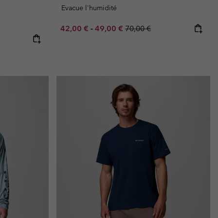
Evacue l'humidité
Minimum sale price:
Maximum sale price:
Regular price:
42,00 €
-
49,00 €
70,00 €