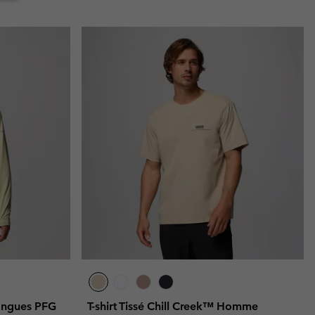
Longues PFG
T-shirt Tissé Chill Creek™ Homme