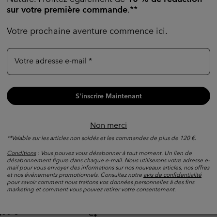
sur votre première commande
.**
Votre prochaine aventure commence ici.
Votre adresse e-mail
S'inscrire Maintenant
Non merci
**Valable sur les articles non soldés et les commandes de plus de 120 €.
Conditions
: Vous pouvez vous désabonner à tout moment. Un lien de
T-shirt Technique DriVentu
is
désabonnement figure dans chaque e-mail. Nous utiliserons votre adresse e-
p Technique Stealth
mail pour vous envoyer des informations sur nos nouveaux articles, nos offres
Séchage rapide
et nos événements promotionnels. Consultez notre
avis de confidentialité
omme
pour savoir comment nous traitons vos données personnelles à des fins
Minimum sale price:
Maximum price:
42,00 €
-
60,00 €
marketing et comment vous pouvez retirer votre consentement.
dité
e price:
ximum price:
,00 €