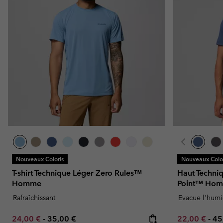
Nouveaux Coloris
Nouveaux Color
T-shirt Technique Léger Zero Rules™
Haut Techni
Homme
Point™ Ho
Rafraîchissant
Evacue l'humi
Minimum sale price:
Maximum price:
Minimum sal
Ma
24,00 €
-
35,00 €
22,00 €
-
45