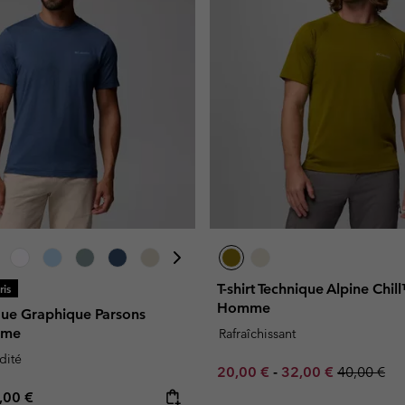
T-shirt Technique Alpine Chil
is
Homme
que Graphique Parsons
mme
Rafraîchissant
dité
Minimum sale price:
Maximum sale pric
Regular pr
20,00 €
-
32,00 €
40,00 €
e price:
ximum price:
,00 €