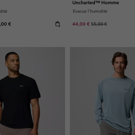
Uncharted™ Homme
dité
Evacue l'humidité
e price:
ximum price:
Sale price:
Regular price:
,00 €
44,00 €
55,00 €