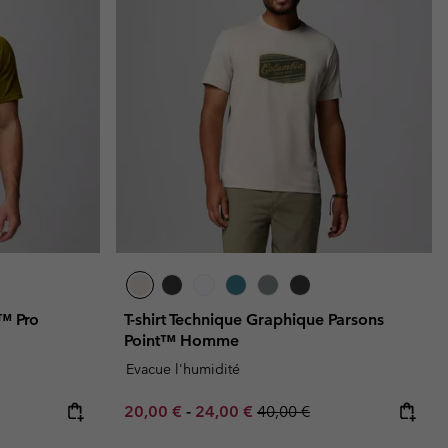
l™ Pro
T-shirt Technique Graphique Parsons
Point™ Homme
Evacue l'humidité
e:
ice:
Minimum sale price:
Maximum sale price:
Regular price:
20,00 €
-
24,00 €
40,00 €