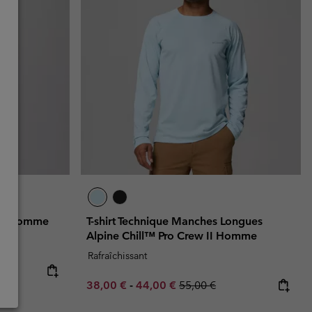
re™ Homme
T-shirt Technique Manches Longues
Alpine Chill™ Pro Crew II Homme
Rafraîchissant
Minimum sale price:
Maximum sale price:
Regular price:
38,00 €
-
44,00 €
55,00 €