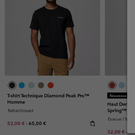
T-shirt Technique Diamond Peak Pro™
Nouveaux Color
Homme
Haut Demi-zi
Spring™ H
Rafraîchissant
Evacue l'humi
Minimum sale price:
Maximum price:
52,00 €
-
65,00 €
Minimum sal
Ma
32,00 €
-
65