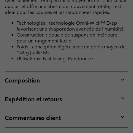
Avec seulement 146 g en taille moyenne, ce t-shirt se fait
oublier et offre une liberté de mouvement totale, il est
idéal pour les courses et les randonnées rapides.
Technologies : technologie Omni-Wick™ Evap
favorisant une évaporation avancée de l’humidité.
Construction : boucle de suspension intérieure
pour un rangement facile.
Poids : conception légère avec un poids moyen de
146 g (taille M).
Utilisations: Fast hiking, Randonnée
Composition
Expan
or
collap
Expédition et retours
sectio
Expan
or
collap
Commentaires client
sectio
Expan
or