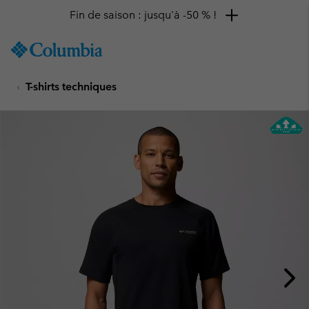
Fin de saison : jusqu'à -50 % !
SKIP
Columbia
TO
Sportswear
CONTENT
T-shirts techniques
SKIP
TO
MAIN
NAV
SKIP
TO
SEARCH