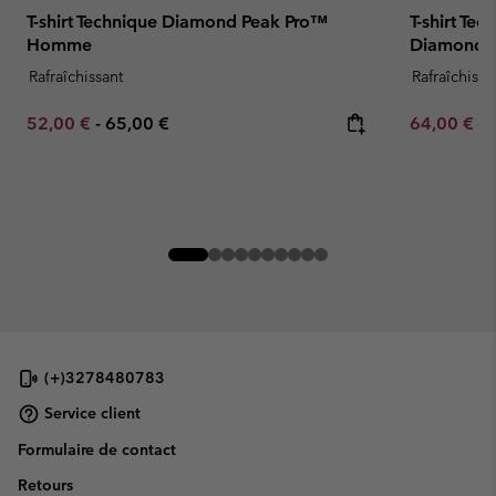
T-shirt Technique Diamond Peak Pro™
T-shirt Te
Homme
Diamond 
Rafraîchissant
Rafraîchissa
Minimum sale price:
Maximum price:
Sale price:
Re
52,00 €
-
65,00 €
64,00 €
80
(+)3278480783
Service client
Formulaire de contact
Retours