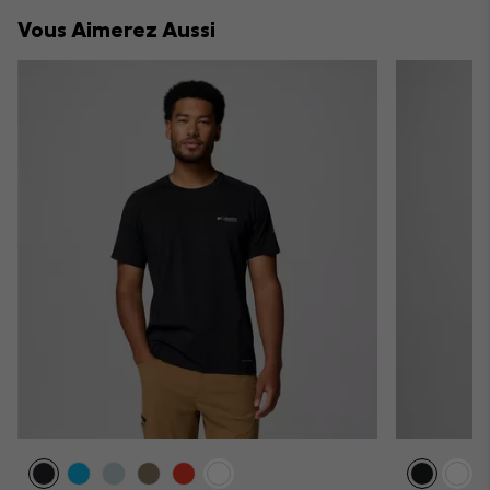
collap
Vous Aimerez Aussi
sectio