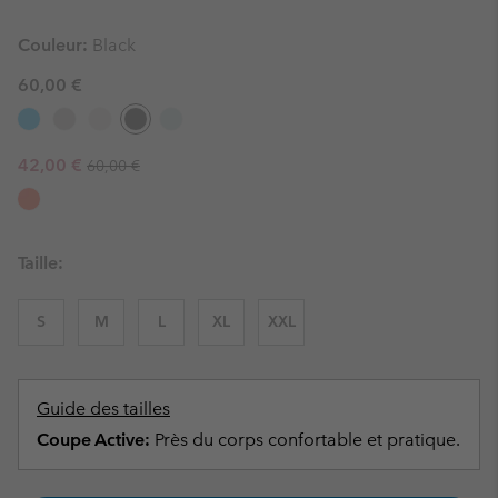
Couleur:
Black
60,00 €
Regular price:
Sale price:
42,00 €
60,00 €
Taille:
S
M
L
XL
XXL
Guide des tailles
Coupe Active:
Près du corps confortable et pratique.