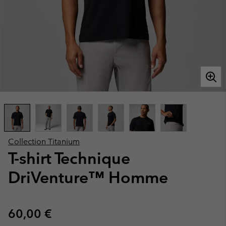
Collection Titanium
T-shirt Technique
DriVenture™ Homme
Regular price:
60,00 €