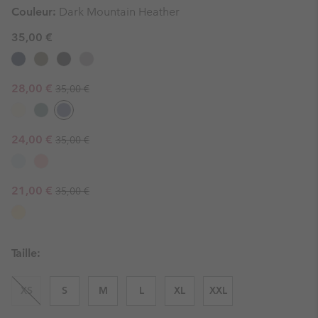
Couleur:
Dark Mountain Heather
35,00 €
Regular price:
Sale price:
28,00 €
35,00 €
Regular price:
Sale price:
24,00 €
35,00 €
Regular price:
Sale price:
21,00 €
35,00 €
Taille:
XS
S
M
L
XL
XXL