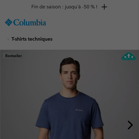
Fin de saison : jusqu'à -50 % !
SKIP
Columbia
TO
Sportswear
CONTENT
T-shirts techniques
SKIP
TO
MAIN
Bestseller
NAV
SKIP
TO
SEARCH