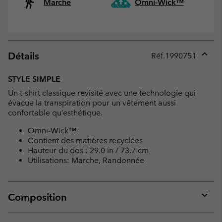
Marche
Omni-Wick™
Détails
Réf.
1990751
Expan
or
STYLE SIMPLE
collap
Un t-shirt classique revisité avec une technologie qui
sectio
évacue la transpiration pour un vêtement aussi
confortable qu’esthétique.
Omni-Wick™
Contient des matières recyclées
Hauteur du dos : 29.0 in / 73.7 cm
Utilisations: Marche, Randonnée
Composition
Expan
or