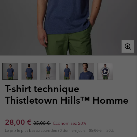
T-shirt technique
Thistletown Hills™ Homme
Sale price:
Regular price:
28,00 €
35,00 €
Économisez 20%
Le prix le plus bas au cours des 30 derniers jours:
35,00 €
-20%