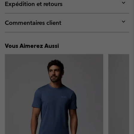
collap
Expédition et retours
sectio
Expan
or
collap
Commentaires client
sectio
Expan
or
collap
Vous Aimerez Aussi
sectio