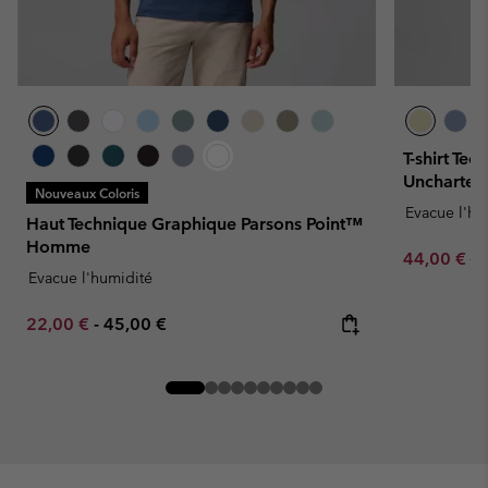
T-shirt Te
Uncharte
Nouveaux Coloris
Evacue l'hu
Haut Technique Graphique Parsons Point™
Homme
Sale price:
Re
44,00 €
55
Evacue l'humidité
Minimum sale price:
Maximum price:
22,00 €
-
45,00 €