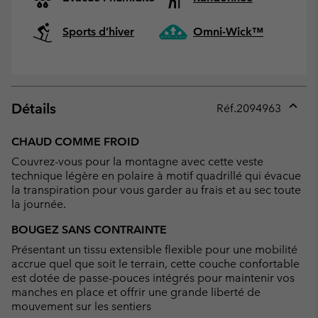
Sports d’hiver
Omni-Wick™
Détails
Réf.
2094963
Expan
or
CHAUD COMME FROID
collap
Couvrez-vous pour la montagne avec cette veste
sectio
technique légère en polaire à motif quadrillé qui évacue
la transpiration pour vous garder au frais et au sec toute
la journée.
BOUGEZ SANS CONTRAINTE
Présentant un tissu extensible flexible pour une mobilité
accrue quel que soit le terrain, cette couche confortable
est dotée de passe-pouces intégrés pour maintenir vos
manches en place et offrir une grande liberté de
mouvement sur les sentiers