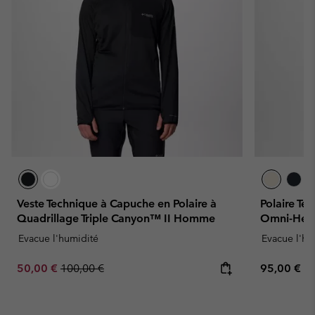
Veste Technique à Capuche en Polaire à
Polaire Te
Quadrillage Triple Canyon™ II Homme
Omni-Hea
Evacue l'humidité
Evacue l'hu
Sale price:
Regular price:
Regular pr
50,00 €
100,00 €
95,00 €