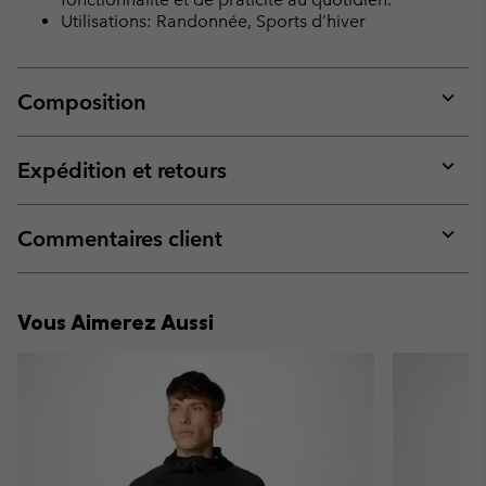
Utilisations: Randonnée, Sports d’hiver
Composition
Expan
or
collap
Expédition et retours
sectio
Expan
or
collap
Commentaires client
sectio
Expan
or
collap
Vous Aimerez Aussi
sectio