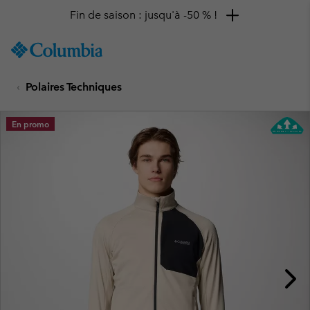
Fin de saison : jusqu'à -50 % !
SKIP
Columbia
TO
Sportswear
CONTENT
Polaires Techniques
SKIP
TO
MAIN
En promo
NAV
SKIP
TO
SEARCH