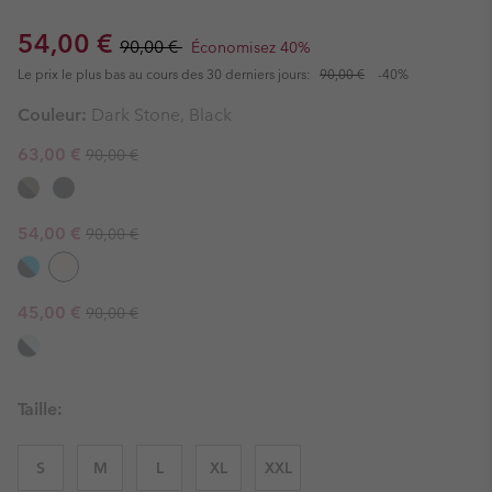
Sale price:
Regular price:
54,00 €
90,00 €
Économisez 40%
Le prix le plus bas au cours des 30 derniers jours:
90,00 €
-40%
Couleur:
Dark Stone, Black
Regular price:
Sale price:
63,00 €
90,00 €
Regular price:
Sale price:
54,00 €
90,00 €
Regular price:
Sale price:
45,00 €
90,00 €
Taille:
S
M
L
XL
XXL