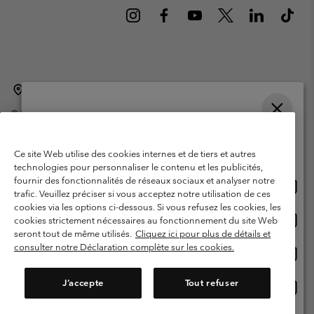
Belgique (français)
English ›
Nederlands ›
|
|
©
2026
Columbia Sportswear International Sarl. Avenue des Morgines, 12
1213 Petit-Lancy Switzerland. Tous droits réservés.
Veuillez choisir une langue
Conditions d'utilisation
Conditions Générales de Vente
Achats en ligne disponibles
Ce site Web utilise des cookies internes et de tiers et autres
Garanties Légales
Politique de confidentialité
technologies pour personnaliser le contenu et les publicités,
fournir des fonctionnalités de réseaux sociaux et analyser notre
Achat
United States
Conditions d'utilisation - Membres
trafic. Veuillez préciser si vous acceptez notre utilisation de ces
en
cookies via les options ci-dessous. Si vous refusez les cookies, les
Conditions D'utilisation - Contenu généré par l'utilisateur
Impressum
ligne
Achat
Belgium-English
cookies strictement nécessaires au fonctionnement du site Web
dispon
en
Cookies
seront tout de même utilisés.
Cliquez ici pour plus de détails et
ligne
consulter notre Déclaration complète sur les cookies.
Achat
Belgium-Français
dispon
en
Service client: Lun - sam de 9h à 13h et de 14h à 18h
(+)3278480783
ligne
J’accepte
Tout refuser
Achat
Belgium-Dutch
dispon
en
ligne