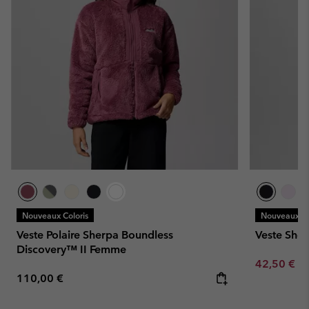
Nouveaux Coloris
Nouveaux Co
Veste Polaire Sherpa Boundless
Veste She
Discovery™ II Femme
Minimum sa
42,50 €
-
Regular price:
110,00 €