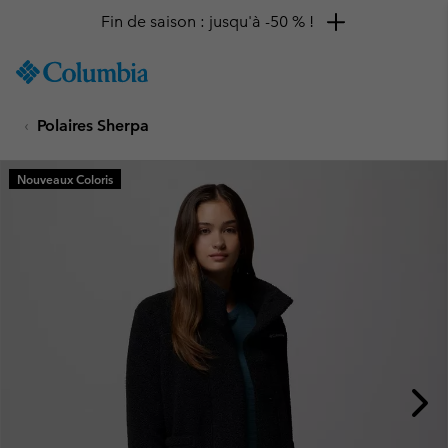
Fin de saison : jusqu'à -50 % !
SKIP
Columbia
TO
Sportswear
CONTENT
Polaires Sherpa
SKIP
TO
MAIN
Nouveaux Coloris
NAV
SKIP
TO
SEARCH