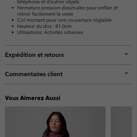
téléphone et d’autres objets
sectio
Fermeture pression dissimulée pour enfiler et
retirer facilement la veste
Col montant pour une couverture réglable
Hauteur du dos : 81.0cm
Utilisations: Activités urbaines
Expédition et retours
Expan
or
collap
Commentaires client
sectio
Expan
or
collap
Vous Aimerez Aussi
sectio