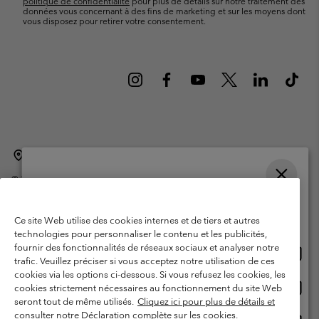
politique de confidentialité
pour plus de détails sur notre traitement des
données vous concernant à des fins de marketing et sur les moyens dont
vous disposez pour retirer votre consentement.
Belgique (français)
English ›
Nederlands ›
|
|
©
2026
Columbia Sportswear International Sarl. Avenue des Morgines, 12
1213 Petit-Lancy Switzerland. Tous droits réservés.
Veuillez choisir une langue
Conditions d'utilisation
Conditions Générales de Vente
Achats en ligne disponibles
Ce site Web utilise des cookies internes et de tiers et autres
Garanties Légales
Politique de confidentialité
technologies pour personnaliser le contenu et les publicités,
fournir des fonctionnalités de réseaux sociaux et analyser notre
Achat
United States
Conditions d'utilisation - Membres
trafic. Veuillez préciser si vous acceptez notre utilisation de ces
en
cookies via les options ci-dessous. Si vous refusez les cookies, les
Conditions D'utilisation - Contenu généré par l'utilisateur
Impressum
ligne
Achat
Belgium-English
cookies strictement nécessaires au fonctionnement du site Web
dispon
en
Cookies
seront tout de même utilisés.
Cliquez ici pour plus de détails et
ligne
consulter notre Déclaration complète sur les cookies.