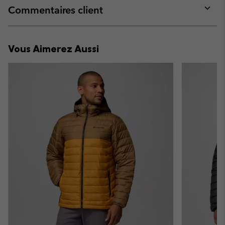
collap
Commentaires client
sectio
Expan
or
collap
Vous Aimerez Aussi
sectio