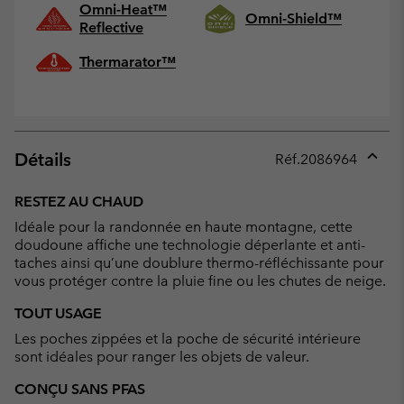
Omni-Heat™
Omni-Shield™
Reflective
Thermarator™
Détails
Réf.
2086964
Expan
or
RESTEZ AU CHAUD
collap
Idéale pour la randonnée en haute montagne, cette
sectio
doudoune affiche une technologie déperlante et anti-
taches ainsi qu’une doublure thermo-réfléchissante pour
vous protéger contre la pluie fine ou les chutes de neige.
TOUT USAGE
Les poches zippées et la poche de sécurité intérieure
sont idéales pour ranger les objets de valeur.
CONÇU SANS PFAS