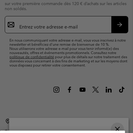
sur votre première commande dès 120 € d’achats sur les articles
non soldés.
Inscription
par
e-
S’abo
mail
En nous communiquant votre adresse e-mail, vous vous inscrivez à notre
newsletter et bénéficiez d’une remise de bienvenue de 10 %.
Nous utiliserons votre adresse e-mail pour vous tenir informé(e) des
nouveautés, offres et événements promotionnels. Consultez notre
politique de confidentialité
pour plus de détails sur notre traitement des
données vous concernant à des fins de marketing et sur les moyens dont
vous disposez pour retirer votre consentement.
Belgique (français)
English ›
Nederlands ›
|
|
©
2026
Columbia Sportswear International Sarl. Avenue des Morgines, 12