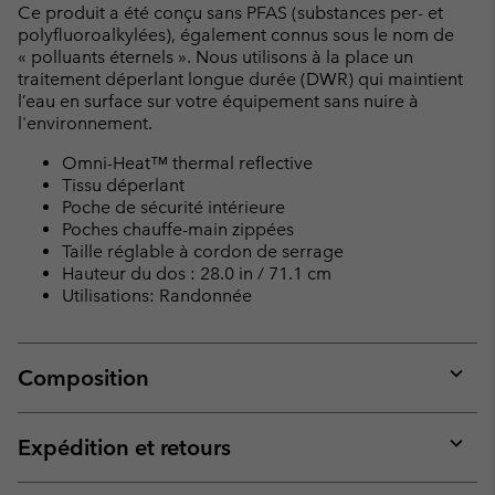
Ce produit a été conçu sans PFAS (substances per- et
polyfluoroalkylées), également connus sous le nom de
« polluants éternels ». Nous utilisons à la place un
traitement déperlant longue durée (DWR) qui maintient
l’eau en surface sur votre équipement sans nuire à
l'environnement.
Omni-Heat™ thermal reflective
Tissu déperlant
Poche de sécurité intérieure
Poches chauffe-main zippées
Taille réglable à cordon de serrage
Hauteur du dos : 28.0 in / 71.1 cm
Utilisations: Randonnée
Composition
Expan
or
collap
Expédition et retours
sectio
Expan
or