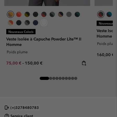
Nouveaux Co
Veste Isol
Nouveaux Coloris
Homme - G
Veste Isolée à Capuche Powder Lite™ II
Poids plum
Homme
Poids plume
Regular pr
160,00 €
Minimum sale price:
Maximum price:
75,00 €
-
150,00 €
(+)3278480783
Service client