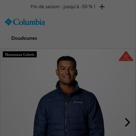
Fin de saison : jusqu'à -50 % !
SKIP
Columbia
TO
Sportswear
CONTENT
Doudounes
SKIP
TO
MAIN
Nouveaux Coloris
NAV
SKIP
TO
SEARCH