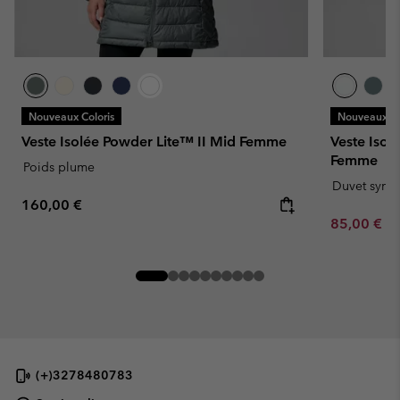
Nouveaux Coloris
Nouveaux Co
Veste Isolée Powder Lite™ II Mid Femme
Veste Isol
Femme
Poids plume
Duvet synth
Regular price:
160,00 €
Minimum sa
85,00 €
-
(+)3278480783