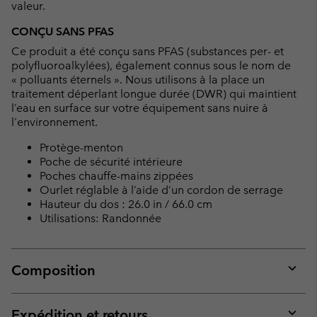
valeur.
CONÇU SANS PFAS
Ce produit a été conçu sans PFAS (substances per- et
polyfluoroalkylées), également connus sous le nom de
« polluants éternels ». Nous utilisons à la place un
traitement déperlant longue durée (DWR) qui maintient
l’eau en surface sur votre équipement sans nuire à
l'environnement.
Protège-menton
Poche de sécurité intérieure
Poches chauffe-mains zippées
Ourlet réglable à l’aide d’un cordon de serrage
Hauteur du dos : 26.0 in / 66.0 cm
Utilisations: Randonnée
Composition
Expan
or
collap
Expédition et retours