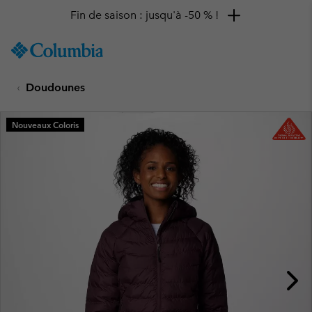
Fin de saison : jusqu'à -50 % !
SKIP
Columbia
TO
Sportswear
CONTENT
Doudounes
SKIP
TO
MAIN
Nouveaux Coloris
NAV
SKIP
TO
SEARCH