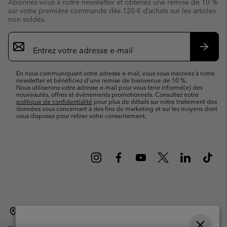
Abonnez-vous à notre newsletter et obtenez une remise de 10 %
sur votre première commande dès 120 € d’achats sur les articles
non soldés.
Inscription
par
e-
S’abo
mail
En nous communiquant votre adresse e-mail, vous vous inscrivez à notre
newsletter et bénéficiez d’une remise de bienvenue de 10 %.
Nous utiliserons votre adresse e-mail pour vous tenir informé(e) des
nouveautés, offres et événements promotionnels. Consultez notre
politique de confidentialité
pour plus de détails sur notre traitement des
données vous concernant à des fins de marketing et sur les moyens dont
vous disposez pour retirer votre consentement.
Belgique (français)
English ›
Nederlands ›
|
|