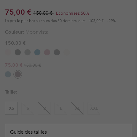
Sale price:
Regular price:
75,00 €
150,00 €
Économisez 50%
Le prix le plus bas au cours des 30 derniers jours:
105,00 €
-29%
Couleur:
Moonvista
150,00 €
Regular price:
Sale price:
75,00 €
150,00 €
Taille:
XS
S
M
L
XL
XXL
Guide des tailles