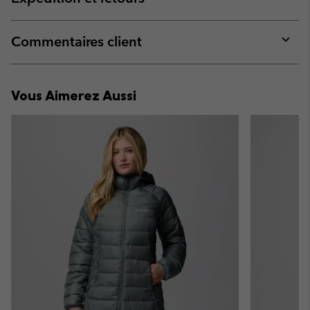
sectio
Expan
or
collap
Commentaires client
sectio
Expan
or
collap
Vous Aimerez Aussi
sectio