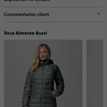
sectio
Expan
or
collap
Commentaires client
sectio
Expan
or
collap
Vous Aimerez Aussi
sectio