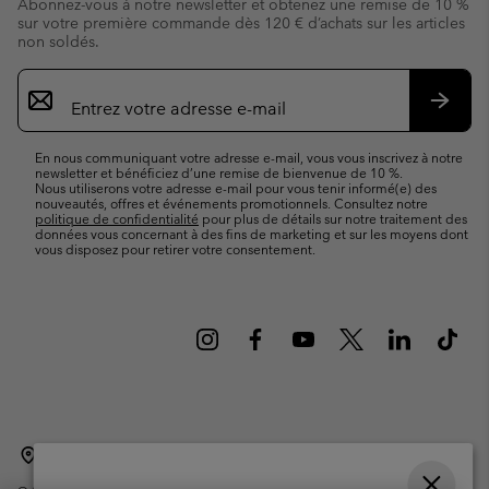
Abonnez-vous à notre newsletter et obtenez une remise de 10 %
sur votre première commande dès 120 € d’achats sur les articles
non soldés.
Inscription
par
e-
S’abo
mail
En nous communiquant votre adresse e-mail, vous vous inscrivez à notre
newsletter et bénéficiez d’une remise de bienvenue de 10 %.
Nous utiliserons votre adresse e-mail pour vous tenir informé(e) des
nouveautés, offres et événements promotionnels. Consultez notre
politique de confidentialité
pour plus de détails sur notre traitement des
données vous concernant à des fins de marketing et sur les moyens dont
vous disposez pour retirer votre consentement.
Belgique (français)
English ›
Nederlands ›
|
|