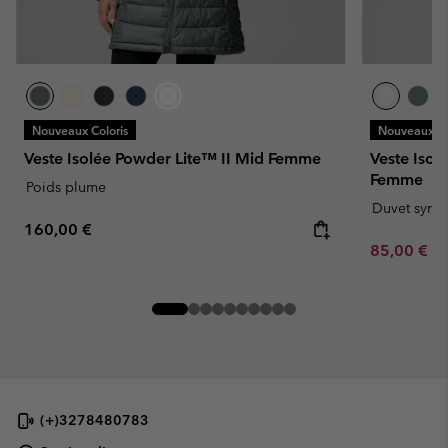
Nouveaux Coloris
Nouveaux Co
Veste Isolée Powder Lite™ II Mid Femme
Veste Isol
Femme
Poids plume
Duvet synth
Regular price:
160,00 €
Minimum sa
85,00 €
-
(+)3278480783