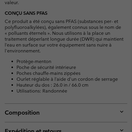
valeur.
CONÇU SANS PFAS
Ce produit a été conçu sans PFAS (substances per- et
polyfluoroalkylées), également connus sous le nom de
« polluants éternels ». Nous utilisons à la place un
traitement déperlant longue durée (DWR) qui maintient
l’eau en surface sur votre équipement sans nuire à
l'environnement.
Protège-menton
Poche de sécurité intérieure
Poches chauffe-mains zippées
Ourlet réglable à l’aide d’un cordon de serrage
Hauteur du dos : 26.0 in / 66.0 cm
Utilisations: Randonnée
Composition
Expan
or
collap
Expédition et retours