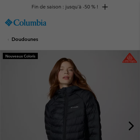
Fin de saison : jusqu'à -50 % !
SKIP
Columbia
TO
Sportswear
CONTENT
Doudounes
SKIP
TO
MAIN
Nouveaux Coloris
NAV
SKIP
TO
SEARCH