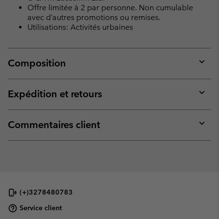
Offre limitée à 2 par personne. Non cumulable
avec d’autres promotions ou remises.
Utilisations: Activités urbaines
Composition
Expan
or
collap
Expédition et retours
sectio
Expan
or
collap
Commentaires client
sectio
Expan
or
collap
sectio
(+)3278480783
Service client