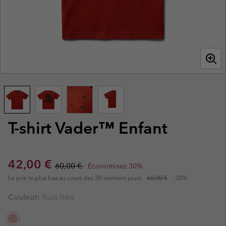
T-shirt Vader™ Enfant
Sale price:
Regular price:
42,00 €
60,00 €
Économisez 30%
Le prix le plus bas au cours des 30 derniers jours:
60,00 €
-30%
Couleur:
Rust Red