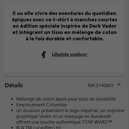
Il ou elle vivra des aventures du quotidien
épiques avec ce t-shirt à manches courtes
en édition spéciale inspirée de Dark Vador
et intégrant un tissu en mélange de coton
à la fois durable et confortable.
Lifestyle outdoor
Détails
Réf.
2140801
Expan
or
Mélange de coton épais pour plus de durabilité
collap
Empiècement Columbia
sectio
Un écusson présentant le logo impérial, un imprimé
graphique Vador et un message en Aurebesh
offrent une touche authentique STAR WARS™.
© & TM Lucasfilm Ltd.