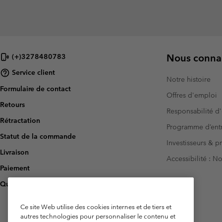
Nous connai
(+)3278480783
Service client
Notre histoire
Formulaire de contact
Offres d'emploi
Retours
Responsabilité d'
Rétractation
Programme d’entr
Statut de la commande
Investisseurs & p
Livraison
Accessibilité : 
Paiement
Questions fréquentes
Ce site Web utilise des cookies internes et de tiers et
autres technologies pour personnaliser le contenu et