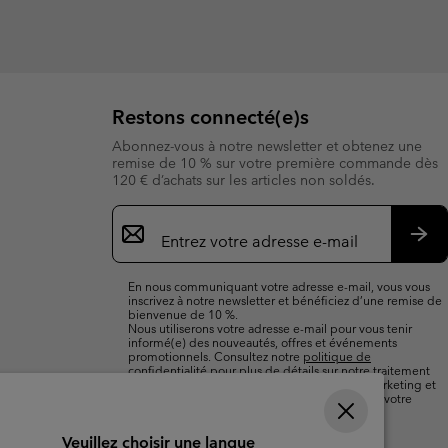
Restons connecté(e)s
Abonnez-vous à notre newsletter et obtenez une
remise de 10 % sur votre première commande dès
120 € d’achats sur les articles non soldés.
Inscription
par
e-
S’a
mail
En nous communiquant votre adresse e-mail, vous vous
inscrivez à notre newsletter et bénéficiez d’une remise de
bienvenue de 10 %.
Nous utiliserons votre adresse e-mail pour vous tenir
informé(e) des nouveautés, offres et événements
promotionnels. Consultez notre
politique de
confidentialité
pour plus de détails sur notre traitement
des données vous concernant à des fins de marketing et
sur les moyens dont vous disposez pour retirer votre
consentement.
Veuillez choisir une langue