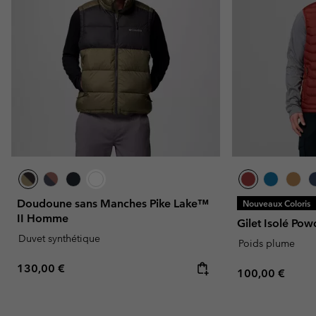
Doudoune sans Manches Pike Lake™
Nouveaux Coloris
II Homme
Gilet Isolé Po
Duvet synthétique
Poids plume
Regular price:
130,00 €
Regular price:
100,00 €