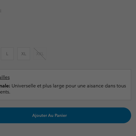
ours de cou
ours de cou
Guide Des Articles Imperméables
Guide Des Articles Imperméables
r price:
€
i & d'hiver
i & d'Hiver
 grandes tailles
articles femme
articles homme
L
XL
XXL
illes
ale:
Universelle et plus large pour une aisance dans tous
ents.
Ajouter Au Panier