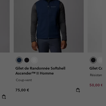
Gilet de Randonnée Softshell
Gilet Co
Ascender™ II Homme
Résistant à
Coup-vent
Sale price
R
50,00 €
1
Regular price:
75,00 €