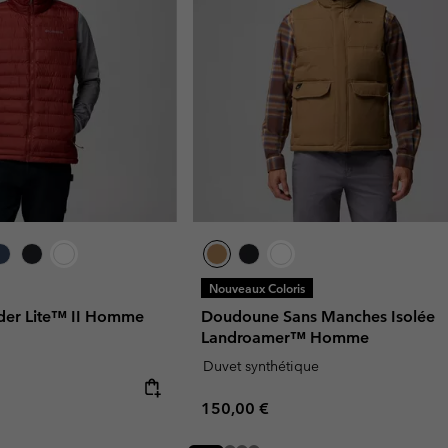
Nouveaux Coloris
wder Lite™ II Homme
Doudoune Sans Manches Isolée
Landroamer™ Homme
Duvet synthétique
Regular price:
150,00 €