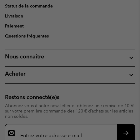
Statut de la commande
Livraison
Paiement
Questions fréquentes
Nous connaitre
Acheter
Restons connecté(e)s
Abonnez-vous à notre newsletter et obtenez une remise de 10 %
sur votre première commande dès 120 € d’achats sur les articles
non soldés.
Inscription
par
e-
S’abo