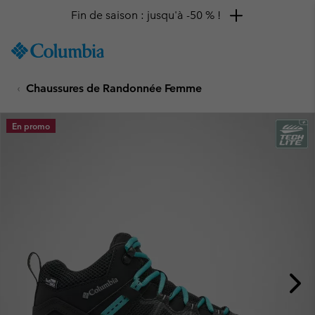
Fin de saison : jusqu'à -50 % !
SKIP
Columbia
TO
Sportswear
CONTENT
Chaussures de Randonnée Femme
SKIP
TO
MAIN
En promo
NAV
SKIP
TO
SEARCH