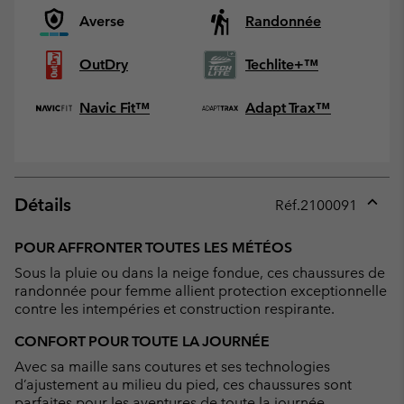
Averse
Randonnée
OutDry
Techlite+™
Navic Fit™
Adapt Trax™
Détails
Réf.
2100091
Expan
or
POUR AFFRONTER TOUTES LES MÉTÉOS
collap
Sous la pluie ou dans la neige fondue, ces chaussures de
sectio
randonnée pour femme allient protection exceptionnelle
contre les intempéries et construction respirante.
CONFORT POUR TOUTE LA JOURNÉE
Avec sa maille sans coutures et ses technologies
d’ajustement au milieu du pied, ces chaussures sont
parfaites pour les aventures de toute la journée.