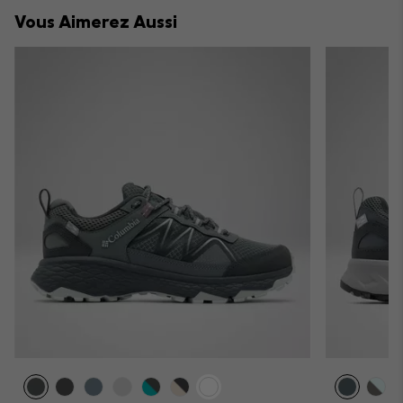
collap
Vous Aimerez Aussi
sectio