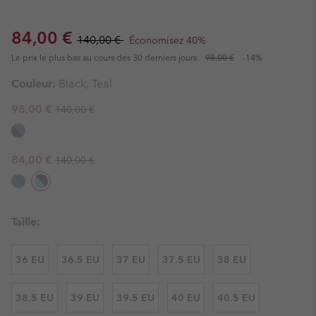
Sale price:
Regular price:
84,00 €
140,00 €
Économisez 40%
Le prix le plus bas au cours des 30 derniers jours:
98,00 €
-14%
Couleur:
Black, Teal
Regular price:
Sale price:
98,00 €
140,00 €
Regular price:
Sale price:
84,00 €
140,00 €
Taille:
36 EU
36.5 EU
37 EU
37.5 EU
38 EU
38.5 EU
39 EU
39.5 EU
40 EU
40.5 EU