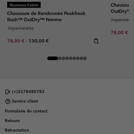
Chaussure
Nouveaux Coloris
OutDry™ 
Chaussure de Randonnée Peakfreak
Rush™ OutDry™ Femme
Imperméab
Imperméable
Minimum sa
78,00 €
-
Minimum sale price:
Maximum price:
78,00 €
-
130,00 €
(+)3278480783
Service client
Formulaire de contact
Retours
Rétractation