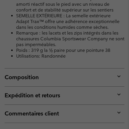
amorti réactif sous le pied avec un niveau de
confort et de stabilité supérieur sur les sentiers
SEMELLE EXTÉRIEURE : La semelle extérieure
Adapt Trax™ offre une adhérence exceptionnelle
dans les conditions humides comme sèches.
Remarque : les lacets et les zips intégrés dans les
chaussures Columbia Sportswear Company ne sont
pas imperméables.
Poids : 319 g la ½ paire pour une pointure 38
Utilisations: Randonnée
Composition
Expan
or
collap
Expédition et retours
sectio
Expan
or
collap
Commentaires client
sectio
Expan
or