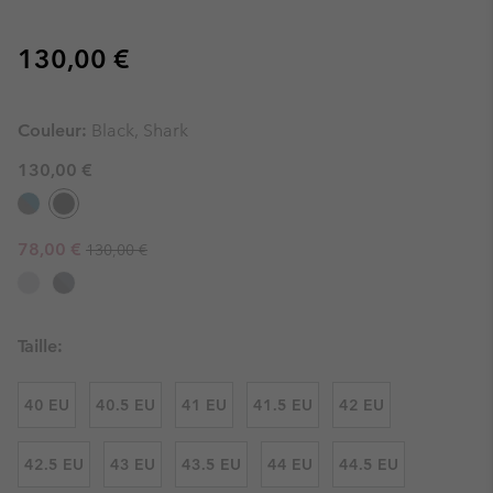
Regular price:
130,00 €
Couleur:
Black, Shark
130,00 €
Regular price:
Sale price:
78,00 €
130,00 €
Taille:
40 EU
40.5 EU
41 EU
41.5 EU
42 EU
42.5 EU
43 EU
43.5 EU
44 EU
44.5 EU