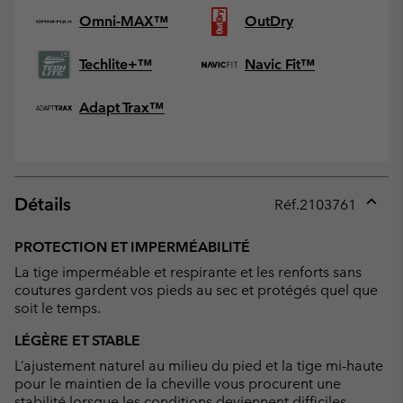
Omni-MAX™
OutDry
Techlite+™
Navic Fit™
Adapt Trax™
Détails
Réf.
2103761
Expan
or
PROTECTION ET IMPERMÉABILITÉ
collap
La tige imperméable et respirante et les renforts sans
sectio
coutures gardent vos pieds au sec et protégés quel que
soit le temps.
LÉGÈRE ET STABLE
L’ajustement naturel au milieu du pied et la tige mi-haute
pour le maintien de la cheville vous procurent une
stabilité lorsque les conditions deviennent difficiles.