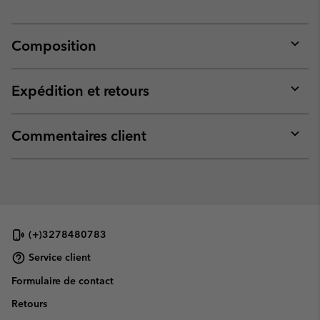
Composition
Expan
or
collap
Expédition et retours
sectio
Expan
or
collap
Commentaires client
sectio
Expan
or
collap
sectio
(+)3278480783
Service client
Formulaire de contact
Retours