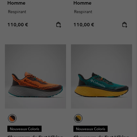
Homme
Homme
Respirant
Respirant
Regular price:
Regular price:
110,00 €
110,00 €
Nouveaux Coloris
Nouveaux Coloris