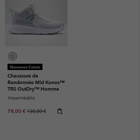
Nouveaux Coloris
Chaussure de
Randonnée Mid Konos™
TRS OutDry™ Homme
Imperméable
Sale price:
Regular price:
78,00 €
130,00 €