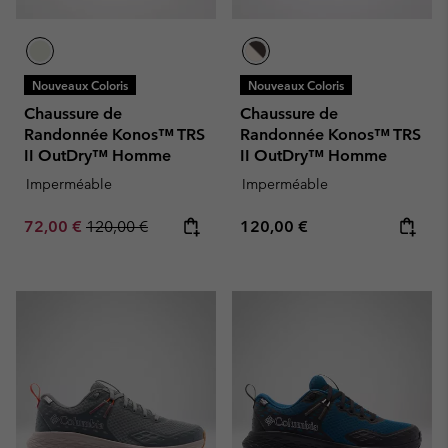
Nouveaux Coloris
Nouveaux Coloris
Chaussure de
Chaussure de
Randonnée Konos™ TRS
Randonnée Konos™ TRS
II OutDry™ Homme
II OutDry™ Homme
Imperméable
Imperméable
Sale price:
Regular price:
Regular price:
72,00 €
120,00 €
120,00 €