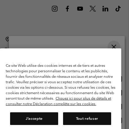
Belgique (français)
English ›
Nederlands ›
|
|
©
2026
Columbia Sportswear International Sarl. Avenue des Morgines, 12
1213 Petit-Lancy Switzerland. Tous droits réservés.
Veuillez choisir une langue
Conditions d'utilisation
Conditions Générales de Vente
Achats en ligne disponibles
Ce site Web utilise des cookies internes et de tiers et autres
Garanties Légales
Politique de confidentialité
technologies pour personnaliser le contenu et les publicités,
fournir des fonctionnalités de réseaux sociaux et analyser notre
Achat
United States
Conditions d'utilisation - Membres
trafic. Veuillez préciser si vous acceptez notre utilisation de ces
en
cookies via les options ci-dessous. Si vous refusez les cookies, les
Conditions D'utilisation - Contenu généré par l'utilisateur
Impressum
ligne
Achat
Belgium-English
cookies strictement nécessaires au fonctionnement du site Web
dispon
en
Cookies
seront tout de même utilisés.
Cliquez ici pour plus de détails et
ligne
consulter notre Déclaration complète sur les cookies.
Achat
Belgium-Français
dispon
en
Service client: Lun - sam de 9h à 13h et de 14h à 18h
(+)3278480783
ligne
J’accepte
Tout refuser
Achat
Belgium-Dutch
dispon
en