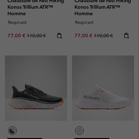
Chaussure de Fast Hiking
Chaussure de Fast Hiking
Konos Trillium ATR™
Konos Trillium ATR™
Homme
Homme
Respirant
Respirant
Sale price:
Regular price:
Sale price:
Regular price:
77,00 €
110,00 €
77,00 €
110,00 €