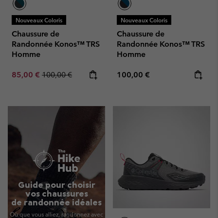
Nouveaux Coloris
Nouveaux Coloris
Chaussure de
Chaussure de
Randonnée Konos™ TRS
Randonnée Konos™ TRS
Homme
Homme
Sale price:
Regular price:
Regular price:
85,00 €
100,00 €
100,00 €
Guide pour choisir
vos chaussures
de randonnée idéales
Où que vous alliez, randonnez avec