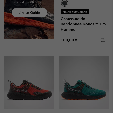
confort et adhérence.
Nouveaux Coloris
Lire Le Guide
Chaussure de
Randonnée Konos™ TRS
Homme
Regular price:
100,00 €