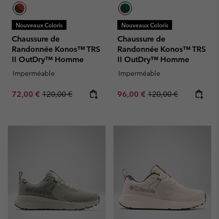
Nouveaux Coloris
Nouveaux Coloris
Chaussure de
Chaussure de
Randonnée Konos™ TRS
Randonnée Konos™ TRS
II OutDry™ Homme
II OutDry™ Homme
Imperméable
Imperméable
Sale price:
Regular price:
Sale price:
Regular price:
72,00 €
120,00 €
96,00 €
120,00 €