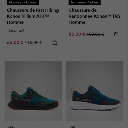
Nouveaux Coloris
Nouveaux Coloris
Chaussure de Fast Hiking
Chaussure de
Konos Trillium ATR™
Randonnée Konos™ TRS
Homme
Homme
Respirant
Sale price:
Regular price:
85,00 €
100,00 €
Sale price:
Regular price:
66,00 €
110,00 €