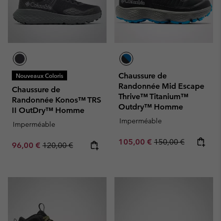
Chaussure de
Nouveaux Coloris
Randonnée Mid Escape
Chaussure de
Thrive™ Titanium™
Randonnée Konos™ TRS
Outdry™ Homme
II OutDry™ Homme
Imperméable
Imperméable
Sale price:
Regular price:
105,00 €
150,00 €
Sale price:
Regular price:
96,00 €
120,00 €