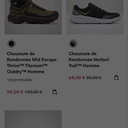
Chaussure de
Chaussure de
Randonnée Mid Escape
Randonnée Vertisol
Thrive™ Titanium™
Trail™ Homme
Outdry™ Homme
Sale price:
Regular price:
64,00 €
80,00 €
Imperméable
Sale price:
Regular price:
90,00 €
150,00 €