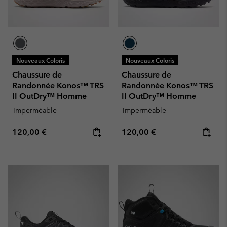
Nouveaux Coloris
Nouveaux Coloris
Chaussure de
Chaussure de
Randonnée Konos™ TRS
Randonnée Konos™ TRS
II OutDry™ Homme
II OutDry™ Homme
Imperméable
Imperméable
Regular price:
Regular price:
120,00 €
120,00 €