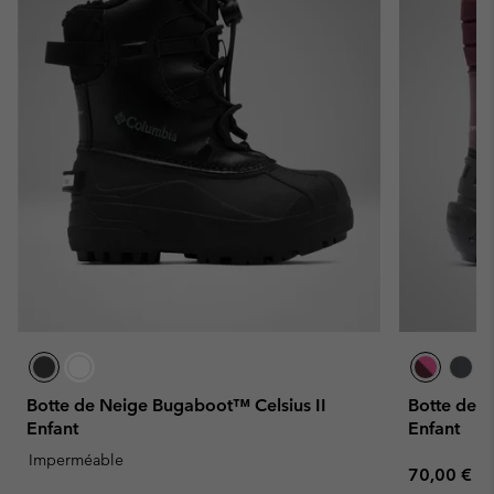
Botte de Neige Bugaboot™ Celsius II
Botte de 
Enfant
Enfant
Imperméable
Regular pr
70,00 €