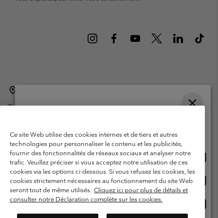
Belgique (français)
English ›
Nederlands ›
|
|
©
2026
Columbia Sportswear International Sarl. Avenue des Morgines, 12
1213 Petit-Lancy Switzerland. Tous droits réservés.
Veuillez choisir une langue
Conditions d'utilisation
Conditions Générales de Vente
Achats en ligne disponibles
Ce site Web utilise des cookies internes et de tiers et autres
Garanties Légales
Politique de confidentialité
technologies pour personnaliser le contenu et les publicités,
fournir des fonctionnalités de réseaux sociaux et analyser notre
Achat
United States
Conditions d'utilisation - Membres
trafic. Veuillez préciser si vous acceptez notre utilisation de ces
en
cookies via les options ci-dessous. Si vous refusez les cookies, les
Conditions D'utilisation - Contenu généré par l'utilisateur
Impressum
ligne
Achat
Belgium-English
cookies strictement nécessaires au fonctionnement du site Web
dispon
en
Cookies
seront tout de même utilisés.
Cliquez ici pour plus de détails et
ligne
consulter notre Déclaration complète sur les cookies.
Achat
Belgium-Français
dispon
en
Service client: Lun - sam de 9h à 13h et de 14h à 18h