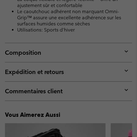
ajustement sûr et confortable
Le caoutchouc adhérent non marquant Omni-
Grip™ assure une excellente adhérence sur les
surfaces humides comme sèches
Utilisations: Sports d’hiver
Composition
Expan
or
collap
Expédition et retours
sectio
Expan
or
collap
Commentaires client
sectio
Expan
or
collap
Vous Aimerez Aussi
sectio