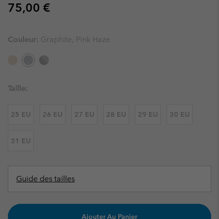
Regular price:
75,00 €
Couleur:
Graphite, Pink Haze
Taille:
25 EU
26 EU
27 EU
28 EU
29 EU
30 EU
31 EU
Guide des tailles
Ajouter Au Panier