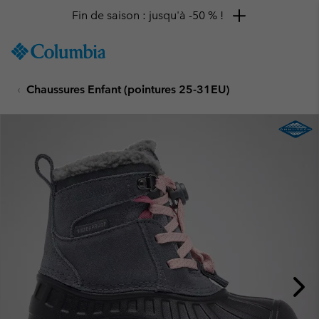
Fin de saison : jusqu'à -50 % !
SKIP
Columbia
TO
Sportswear
CONTENT
Chaussures Enfant (pointures 25-31EU)
SKIP
TO
MAIN
NAV
SKIP
TO
SEARCH