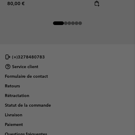
Regular price:
80,00 €
(+)3278480783
Service client
Formulaire de contact
Retours
Rétractation
Statut de la commande
Livraison
Paiement
Questions fréquentes