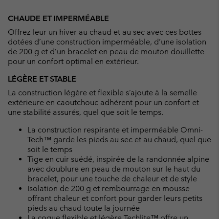
Expan
or
CHAUDE ET IMPERMÉABLE
collap
Offrez-leur un hiver au chaud et au sec avec ces bottes
sectio
dotées d’une construction imperméable, d’une isolation
de 200 g et d’un bracelet en peau de mouton douillette
pour un confort optimal en extérieur.
LÉGÈRE ET STABLE
La construction légère et flexible s’ajoute à la semelle
extérieure en caoutchouc adhérent pour un confort et
une stabilité assurés, quel que soit le temps.
La construction respirante et imperméable Omni-
Tech™ garde les pieds au sec et au chaud, quel que
soit le temps
Tige en cuir suédé, inspirée de la randonnée alpine
avec doublure en peau de mouton sur le haut du
bracelet, pour une touche de chaleur et de style
Isolation de 200 g et rembourrage en mousse
offrant chaleur et confort pour garder leurs petits
pieds au chaud toute la journée
La coque flexible et légère Techlite™ offre un