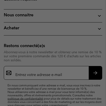
Nous connaitre
Acheter
Restons connecté(e)s
Abonnez-vous à notre newsletter et obtenez une remise de 10 %
sur votre première commande dès 120 € d’achats sur les articles
non soldés.
Inscription
par
e-
S’abo
mail
En nous communiquant votre adresse e-mail, vous vous inscrivez à notre
newsletter et bénéficiez d’une remise de bienvenue de 10 %.
Nous utiliserons votre adresse e-mail pour vous tenir informé(e) des
nouveautés, offres et événements promotionnels. Consultez notre
politique de confidentialité
pour plus de détails sur notre traitement des
données vous concernant à des fins de marketing et sur les moyens dont
vous disposez pour retirer votre consentement.