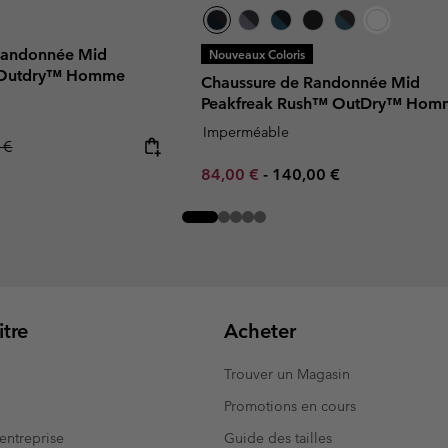
Randonnée Mid
Nouveaux Coloris
I Outdry™ Homme
Chaussure de Randonnée Mid
Peakfreak Rush™ OutDry™ Hom
Imperméable
r price:
 €
Minimum sale price:
Maximum price:
84,00 €
-
140,00 €
tre
Acheter
Trouver un Magasin
Promotions en cours
entreprise
Guide des tailles