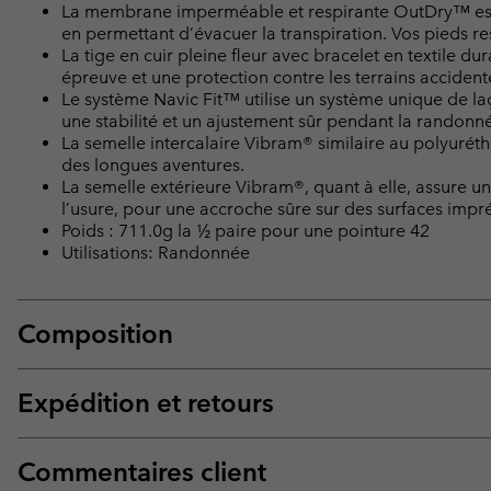
La membrane imperméable et respirante OutDry™ est c
en permettant d’évacuer la transpiration. Vos pieds res
La tige en cuir pleine fleur avec bracelet en textile d
épreuve et une protection contre les terrains accidenté
Le système Navic Fit™ utilise un système unique de laç
une stabilité et un ajustement sûr pendant la randonn
La semelle intercalaire Vibram® similaire au polyurét
des longues aventures.
La semelle extérieure Vibram®, quant à elle, assure u
l’usure, pour une accroche sûre sur des surfaces impré
Poids : 711.0g la ½ paire pour une pointure 42
Utilisations: Randonnée
Composition
Expédition et retours
Commentaires client