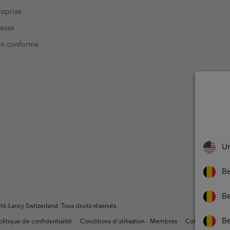
eprise
resse
Non conforme
Un
Be
Be
t-Lancy Switzerland. Tous droits réservés.
B
olitique de confidentialité
Conditions d'utilisation - Membres
Conditions D'uti