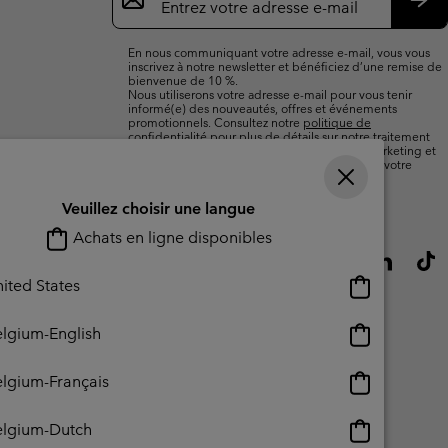
par
e-
S’a
mail
En nous communiquant votre adresse e-mail, vous vous
inscrivez à notre newsletter et bénéficiez d’une remise de
bienvenue de 10 %.
Nous utiliserons votre adresse e-mail pour vous tenir
informé(e) des nouveautés, offres et événements
promotionnels. Consultez notre
politique de
confidentialité
pour plus de détails sur notre traitement
des données vous concernant à des fins de marketing et
sur les moyens dont vous disposez pour retirer votre
consentement.
Veuillez choisir une langue
Achats en ligne disponibles
Achats
ited States
en
ligne
Achats
lgium-English
disponibles
en
ligne
Achats
lgium-Français
disponibles
en
ligne
Achats
elgium-Dutch
lisation - Contenu généré par l'utilisateur
Impressum
Cookies
disponibles