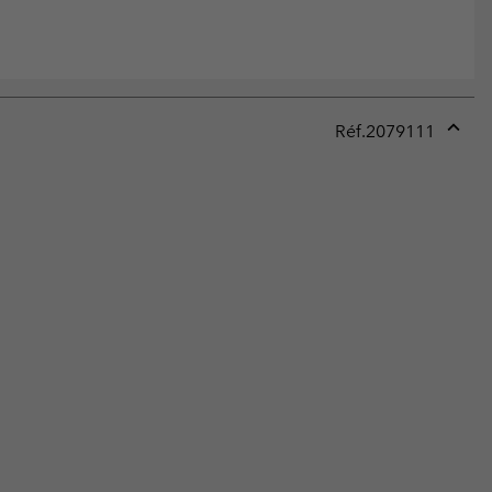
Réf.
2079111
Expan
or
collap
sectio