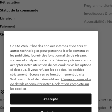
Rétractation
Programme d’entr
Statut de la commande
Investisseurs & p
Livraison
Accessibilité : 
Paiement
Questions fréquentes
Ce site Web utilise des cookies internes et de tiers et
autres technologies pour personnaliser le contenu et
les publicités, fournir des fonctionnalités de réseaux
sociaux et analyser notre trafic. Veuillez préciser si vous
acceptez notre utilisation de ces cookies via les options
ci-dessous. Si vous refusez les cookies, les cookies
strictement nécessaires au fonctionnement du site
Web seront tout de même utilisés.
Cliquez ici pour plus
de détails et consulter notre Déclaration complète sur
les cookies.
Belgique (français)
English ›
Nederlands ›
|
|
J’accepte
©
2026
Columbia Sportswear International Sarl. Avenue des Morgines, 12 1213 Peti
Conditions d'utilisation
Conditions Générales de Vente
Garanties Légales
P