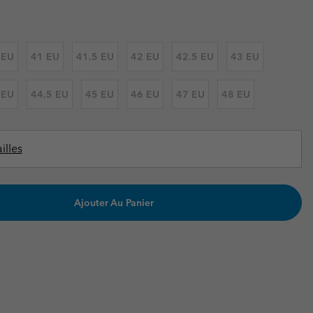
ours de cou
ours de cou
Guide Des Articles Imperméables
Guide Des Articles Imperméables
i & d'hiver
i & d'Hiver
 EU
41 EU
41.5 EU
42 EU
42.5 EU
43 EU
 grandes tailles
articles femme
articles homme
 EU
44.5 EU
45 EU
46 EU
47 EU
48 EU
illes
Ajouter Au Panier