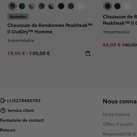
Chaussure de 
Bestseller
Peakfreak™ I
Chaussure de Randonnée Peakfreak™
II OutDry™ Homme
Imperméable
Imperméable
Sale price:
Regula
84,00 €
140,00
Minimum sale price:
Maximum price:
78,00 €
-
130,00 €
Nous connai
(+)3278480783
Service client
Notre histoire
Formulaire de contact
Offres d'emploi
Retours
Responsabilité d'