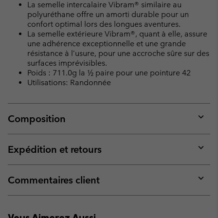
La semelle intercalaire Vibram® similaire au
polyuréthane offre un amorti durable pour un
confort optimal lors des longues aventures.
La semelle extérieure Vibram®, quant à elle, assure
une adhérence exceptionnelle et une grande
résistance à l’usure, pour une accroche sûre sur des
surfaces imprévisibles.
Poids : 711.0g la ½ paire pour une pointure 42
Utilisations: Randonnée
Composition
Expan
or
collap
Expédition et retours
sectio
Expan
or
collap
Commentaires client
sectio
Expan
or
collap
Vous Aimerez Aussi
sectio