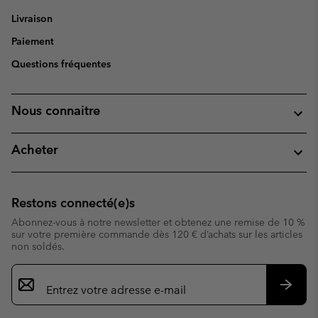
Livraison
Paiement
Questions fréquentes
Nous connaitre
Acheter
Restons connecté(e)s
Abonnez-vous à notre newsletter et obtenez une remise de 10 %
sur votre première commande dès 120 € d’achats sur les articles
non soldés.
Inscription
par
e-
S’abo
mail