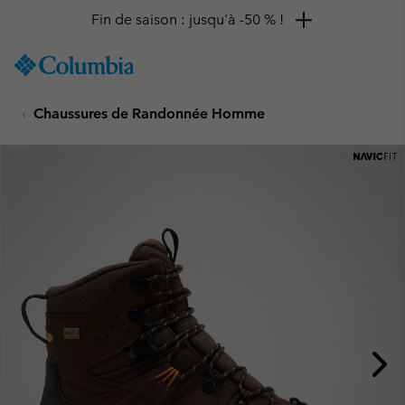
Fin de saison : jusqu'à -50 % !
SKIP
Columbia
TO
Sportswear
CONTENT
Chaussures de Randonnée Homme
SKIP
TO
MAIN
NAV
SKIP
TO
SEARCH