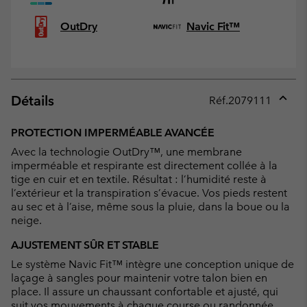
OutDry
Navic Fit™
Détails
Réf.
2079111
Expan
or
PROTECTION IMPERMÉABLE AVANCÉE
collap
Avec la technologie OutDry™, une membrane
sectio
imperméable et respirante est directement collée à la
tige en cuir et en textile. Résultat : l’humidité reste à
l’extérieur et la transpiration s’évacue. Vos pieds restent
au sec et à l’aise, même sous la pluie, dans la boue ou la
neige.
AJUSTEMENT SÛR ET STABLE
Le système Navic Fit™ intègre une conception unique de
laçage à sangles pour maintenir votre talon bien en
place. Il assure un chaussant confortable et ajusté, qui
suit vos mouvements à chaque course ou randonnée.