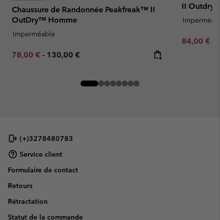
II Outdr
Chaussure de Randonnée Peakfreak™ II
OutDry™ Homme
Imperméab
Imperméable
Sale price:
Re
84,00 €
14
Minimum sale price:
Maximum price:
78,00 €
-
130,00 €
(+)3278480783
Service client
Formulaire de contact
Retours
Rétractation
Statut de la commande